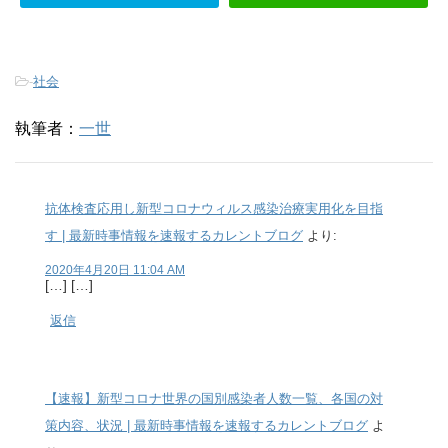
-
社会
執筆者：
一世
抗体検査応用し新型コロナウィルス感染治療実用化を目指
す | 最新時事情報を速報するカレントブログ
より:
2020年4月20日 11:04 AM
[…] […]
返信
【速報】新型コロナ世界の国別感染者人数一覧、各国の対
策内容、状況 | 最新時事情報を速報するカレントブログ
よ