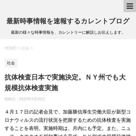
最新時事情報を速報するカレントブログ
最新の様々な時事情報を、カレントリーに解説しお伝えします。
HOME
>
社会
>
社会
抗体検査日本で実施決定。ＮＹ州でも大
規模抗体検査実施
投稿日：
2020年4月20日
４月１７日の記者会見で、加藤勝信厚生労働大臣が新型コ
ロナウィルスの流行状況を把握するための抗体検査を実施
することを表明。実施時期は、月内にも予定。また、ニュ