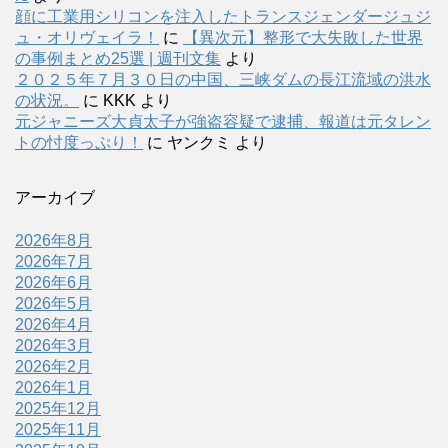
顔に工業用シリコンを注入したトランスジェンダージュジ
ュ・オリヴェイラ！
に
【異次元】整形で大失敗した世界
の事例まとめ25選 | 週刊文集
より
２０２５年７月３０日の中国、三峡ダムの長江流域の洪水
の状況。
に
KKK
より
元ジャニーズ大貞太子が強盗容疑で逮捕、報道は元タレン
トの忖度っぷり！
に
ヤンクミ
より
アーカイブ
2026年8月
2026年7月
2026年6月
2026年5月
2026年4月
2026年3月
2026年2月
2026年1月
2025年12月
2025年11月