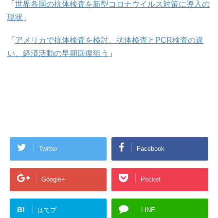
「
世界各国の抗体検査を新型コロナウイルス対策に導入の
現状
」
「
アメリカで抗体検査を検討、抗体検査とPCR検査の違
い、経済活動の早期回復狙う
」
Twitter
Facebook
Google+
Pocket
B!
はてブ
LINE