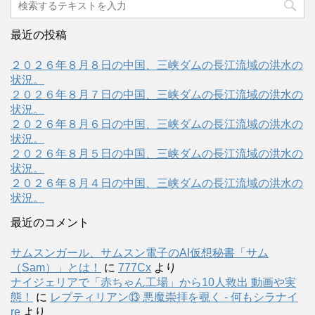
最近の投稿
２０２６年８月８日の中国、三峡ダムの長江流域の洪水の
状況。
２０２６年８月７日の中国、三峡ダムの長江流域の洪水の
状況。
２０２６年８月６日の中国、三峡ダムの長江流域の洪水の
状況。
２０２６年８月５日の中国、三峡ダムの長江流域の洪水の
状況。
２０２６年８月４日の中国、三峡ダムの長江流域の洪水の
状況。
最近のコメント
サムスンガール、サムスン電子のAI仮想秘書「サム
（Sam）」とは！
に
777Cx
より
ナイジェリアで「赤ちゃん工場」から10人救出 動画や実
態！
に
レプティリアン⑬ 悪魔崇拝を覗く - 何もシラナイ
re
より