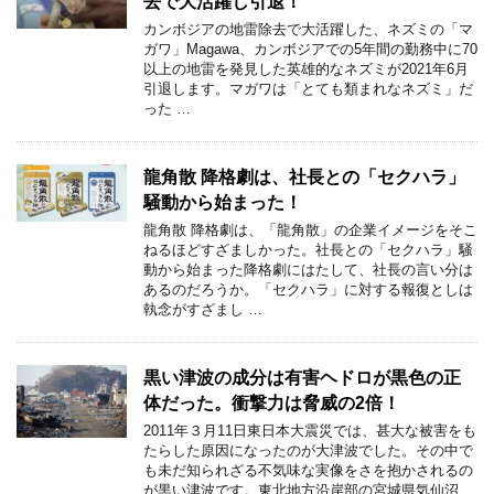
去で大活躍し引退！
カンボジアの地雷除去で大活躍した、ネズミの「マ
ガワ」Magawa、カンボジアでの5年間の勤務中に70
以上の地雷を発見した英雄的なネズミが2021年6月
引退します。マガワは「とても類まれなネズミ」だ
った …
龍角散 降格劇は、社長との「セクハラ」
騒動から始まった！
龍角散 降格劇は、「龍角散」の企業イメージをそこ
ねるほどすざましかった。社長との「セクハラ」騒
動から始まった降格劇にはたして、社長の言い分は
あるのだろうか。「セクハラ」に対する報復としは
執念がすざまし …
黒い津波の成分は有害ヘドロが黒色の正
体だった。衝撃力は脅威の2倍！
2011年３月11日東日本大震災では、甚大な被害をも
たらした原因になったのが大津波でした。その中で
も未だ知られざる不気味な実像をさを抱かされるの
が黒い津波です。東北地方沿岸部の宮城県気仙沼