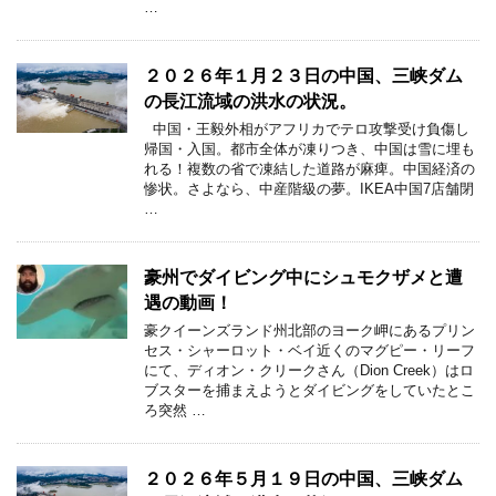
…
２０２６年１月２３日の中国、三峡ダム
の長江流域の洪水の状況。
中国・王毅外相がアフリカでテロ攻撃受け負傷し
帰国・入国。都市全体が凍りつき、中国は雪に埋も
れる！複数の省で凍結した道路が麻痺。中国経済の
惨状。さよなら、中産階級の夢。IKEA中国7店舗閉
…
豪州でダイビング中にシュモクザメと遭
遇の動画！
豪クイーンズランド州北部のヨーク岬にあるプリン
セス・シャーロット・ベイ近くのマグピー・リーフ
にて、ディオン・クリークさん（Dion Creek）はロ
ブスターを捕まえようとダイビングをしていたとこ
ろ突然 …
２０２６年５月１９日の中国、三峡ダム