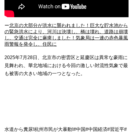
ー
北京の大部分が洪水に襲われました！巨大な貯水池から
の緊急洪水により、河川は決壊し、橋は壊れ、道路は崩壊
し、交通は完全に麻痺しました！気象局は一連の赤色暴風
雨警報を発令し、住民に
2025年7月28日、北京市の密雲区と延慶区は異常な豪雨に
見舞われ、華北地域における今回の激しい対流性気象で最
も被害の大きい地域の一つとなった。
水道から糞尿!杭州市民が大暴動!#中国#中国経済#習近平#