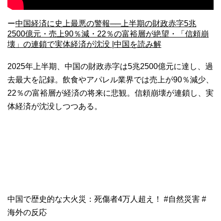
ー
中国経済に史上最悪の警報──上半期の財政赤字5兆
2500億元・売上90％減・22％の富裕層が絶望・「信頼崩
壊」の連鎖で実体経済が沈没 |中国を読み解
2025年上半期、中国の財政赤字は5兆2500億元に達し、過
去最大を記録。飲食やアパレル業界では売上が90％減少、
22％の富裕層が経済の将来に悲観。信頼崩壊が連鎖し、実
体経済が沈没しつつある。
中国で歴史的な大火災：死傷者4万人超え！ #自然災害 #
海外の反応