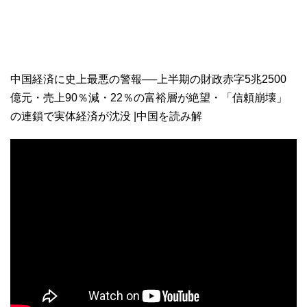
中国経済に史上最悪の警報──上半期の財政赤字5兆2500
億元・売上90％減・22％の富裕層が絶望・「信頼崩壊」
の連鎖で実体経済が沈没 |中国を読み解