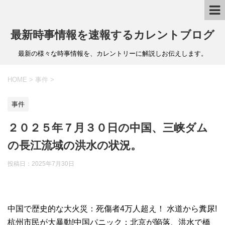
最新時事情報を速報するカレントブログ
最新の様々な時事情報を、カレントリーに解説しお伝えします。
HOME
>
事件
>
事件
２０２５年７月３０日の中国、三峡ダム
の長江流域の洪水の状況。
投稿日：
2025年7月30日
中国で歴史的な大火災：死傷者4万人超え！ 水道から糞尿!
杭州市民が大暴動!中国パニック：北京が陥落、洪水で橋