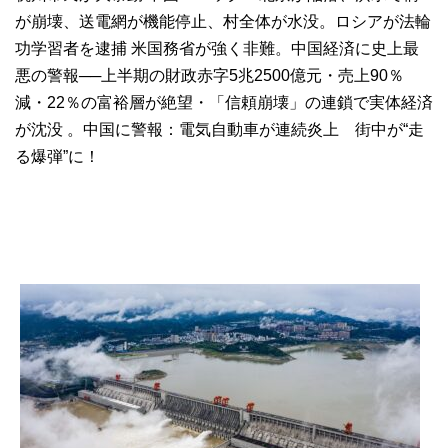
が崩壊、送電網が機能停止、村全体が水没。ロシアが法輪
功学習者を逮捕 米国務省が強く非難。中国経済に史上最
悪の警報──上半期の財政赤字5兆2500億元・売上90％
減・22％の富裕層が絶望・「信頼崩壊」の連鎖で実体経済
が沈没 。中国に警報：電気自動車が連続炎上 街中が“走
る爆弾”に！