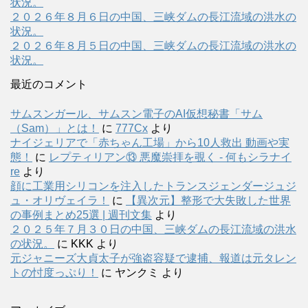
状況。
２０２６年８月６日の中国、三峡ダムの長江流域の洪水の
状況。
２０２６年８月５日の中国、三峡ダムの長江流域の洪水の
状況。
最近のコメント
サムスンガール、サムスン電子のAI仮想秘書「サム
（Sam）」とは！
に
777Cx
より
ナイジェリアで「赤ちゃん工場」から10人救出 動画や実
態！
に
レプティリアン⑬ 悪魔崇拝を覗く - 何もシラナイ
re
より
顔に工業用シリコンを注入したトランスジェンダージュジ
ュ・オリヴェイラ！
に
【異次元】整形で大失敗した世界
の事例まとめ25選 | 週刊文集
より
２０２５年７月３０日の中国、三峡ダムの長江流域の洪水
の状況。
に
KKK
より
元ジャニーズ大貞太子が強盗容疑で逮捕、報道は元タレン
トの忖度っぷり！
に
ヤンクミ
より