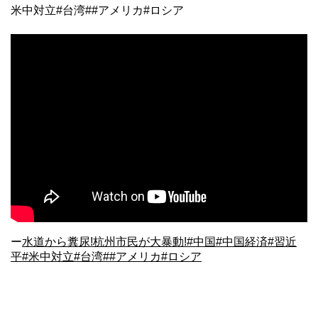
米中対立#台湾##アメリカ#ロシア
ー
水道から糞尿!杭州市民が大暴動!#中国#中国経済#習近
平#米中対立#台湾##アメリカ#ロシア