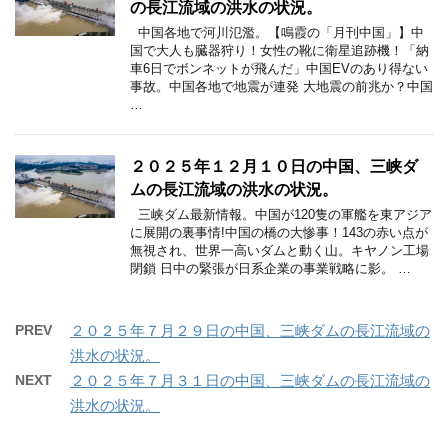
の長江流域の洪水の状況。
中国各地で河川氾濫。【鳴霞の「月刊中国」】中
国で大人も臓器狩り！女性の靴に衛星追跡機！「納
車6日でボンネットが飛んだ」中国EVのあり得ない
事故。中国各地で地震が連発 大地震の前兆か？中国
…
２０２５年１２月１０日の中国、三峡ダ
ムの長江流域の洪水の状況。
三峡ダム最新情報。中国が120隻の軍艦を東アジア
に展開の裏事情!中国の橋の大惨事！143の赤い点が
無視され、世界一高いダムと動く山。キヤノン工場
閉鎖 日中の緊張が日系企業の事業戦略に影。 …
PREV
２０２５年７月２９日の中国、三峡ダムの長江流域の
洪水の状況。
NEXT
２０２５年７月３１日の中国、三峡ダムの長江流域の
洪水の状況。