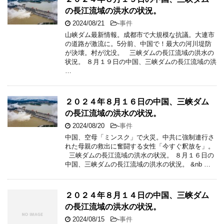
の長江流域の洪水の状況。
2024/08/21
-
事件
山峡ダム最新情報。成都市で大規模な抗議。大連市
の道路が激流に。5分前、中国で！最大の河川堤防
が決壊。村が沈没。 三峡ダムの長江流域の洪水の
状況。 ８月１９日の中国、三峡ダムの長江流域の洪
…
２０２４年８月１６日の中国、三峡ダム
の長江流域の洪水の状況。
2024/08/20
-
事件
中国、空母「ミンスク」で火災。中共に強制連行さ
れた母親の救出に奮闘する女性「今すぐ釈放を」。
三峡ダムの長江流域の洪水の状況。 ８月１６日の
中国、三峡ダムの長江流域の洪水の状況。 &nb …
２０２４年８月１４日の中国、三峡ダム
の長江流域の洪水の状況。
2024/08/15
-
事件