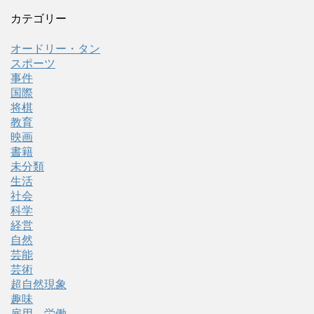
カテゴリー
オードリー・タン
スポーツ
事件
国際
将棋
教育
映画
書籍
未分類
生活
社会
科学
経営
自然
芸能
芸術
超自然現象
趣味
雇用、労働