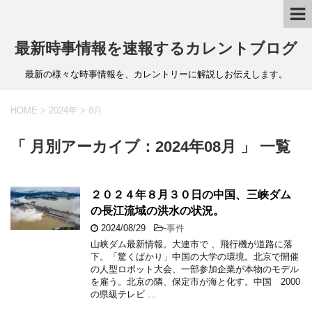
最新時事情報を速報するカレントブログ
最新の様々な時事情報を、カレントリーに解説しお伝えします。
HOME
>
2024年
>
8月
「 月別アーカイブ：2024年08月 」 一覧
２０２４年８月３０日の中国、三峡ダム
の長江流域の洪水の状況。
2024/08/29
-
事件
山峡ダム最新情報。大連市で 、飛行機が道路に落
下。「驚くばかり」中国の大学の環境。北京で開催
の人型ロボット大会、一部参加企業が本物のモデル
を雇う。北京の隣、保定市が海と化す。中国 2000
の県級テレビ …