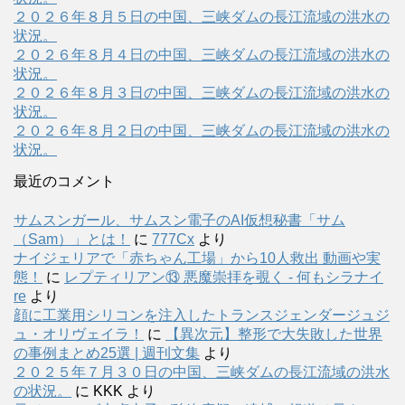
２０２６年８月５日の中国、三峡ダムの長江流域の洪水の
状況。
２０２６年８月４日の中国、三峡ダムの長江流域の洪水の
状況。
２０２６年８月３日の中国、三峡ダムの長江流域の洪水の
状況。
２０２６年８月２日の中国、三峡ダムの長江流域の洪水の
状況。
最近のコメント
サムスンガール、サムスン電子のAI仮想秘書「サム
（Sam）」とは！
に
777Cx
より
ナイジェリアで「赤ちゃん工場」から10人救出 動画や実
態！
に
レプティリアン⑬ 悪魔崇拝を覗く - 何もシラナイ
re
より
顔に工業用シリコンを注入したトランスジェンダージュジ
ュ・オリヴェイラ！
に
【異次元】整形で大失敗した世界
の事例まとめ25選 | 週刊文集
より
２０２５年７月３０日の中国、三峡ダムの長江流域の洪水
の状況。
に
KKK
より