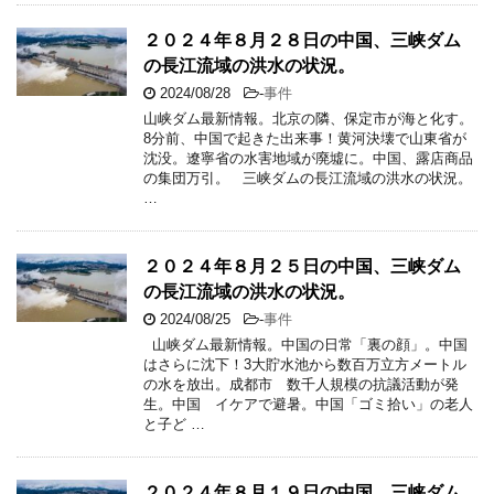
２０２４年８月２８日の中国、三峡ダム
の長江流域の洪水の状況。
2024/08/28
-
事件
山峡ダム最新情報。北京の隣、保定市が海と化す。
8分前、中国で起きた出来事！黄河決壊で山東省が
沈没。遼寧省の水害地域が廃墟に。中国、露店商品
の集団万引。 三峡ダムの長江流域の洪水の状況。
…
２０２４年８月２５日の中国、三峡ダム
の長江流域の洪水の状況。
2024/08/25
-
事件
山峡ダム最新情報。中国の日常「裏の顔」。中国
はさらに沈下！3大貯水池から数百万立方メートル
の水を放出。成都市 数千人規模の抗議活動が発
生。中国 イケアで避暑。中国「ゴミ拾い」の老人
と子ど …
２０２４年８月１９日の中国、三峡ダム