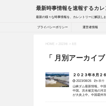
最新時事情報を速報するカレ
最新の様々な時事情報を、カレントリーに解説し
プライバシーポリシー
運営者情報
HOME
>
2023年
>
8月
「 月別アーカイブ：
２０２３年８月２
2023/08/26
-
事件
山峡ダム最新情報。中
中国。洪水被災地の河北
が大炎上中。中国霸州市