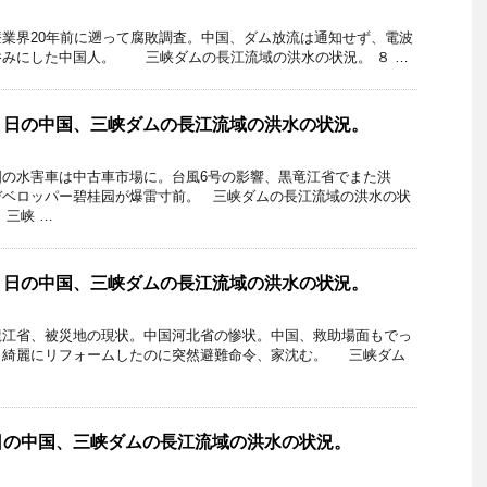
業界20年前に遡って腐敗調査。中国、ダム放流は通知せず、電波
呑みにした中国人。 三峡ダムの長江流域の洪水の状況。 ８ …
３日の中国、三峡ダムの長江流域の洪水の状況。
国の水害車は中古車市場に。台風6号の影響、黒竜江省でまた洪
デベロッパー碧桂园が爆雷寸前。 三峡ダムの長江流域の洪水の状
、三峡 …
０日の中国、三峡ダムの長江流域の洪水の状況。
龍江省、被災地の現状。中国河北省の惨状。中国、救助場面もでっ
く綺麗にリフォームしたのに突然避難命令、家沈む。 三峡ダム
日の中国、三峡ダムの長江流域の洪水の状況。