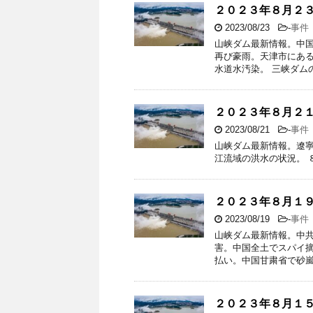
２０２３年８月２
2023/08/23
-
事件
山峡ダム最新情報。中
再び豪雨。天津市にあ
水道水汚染。 三峡ダム
２０２３年８月２
2023/08/21
-
事件
山峡ダム最新情報。遼
江流域の洪水の状況。 
２０２３年８月１
2023/08/19
-
事件
山峡ダム最新情報。中
害。中国全土でスパイ
払い。中国甘粛省で砂嵐
２０２３年８月１