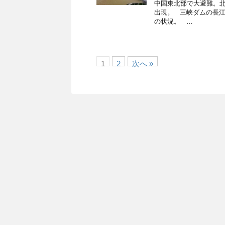
中国東北部で大避難。
出現。 三峡ダムの長江
の状況。 …
1
2
次へ »