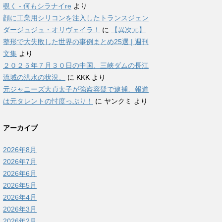
覗く - 何もシラナイre
より
顔に工業用シリコンを注入したトランスジェン
ダージュジュ・オリヴェイラ！
に
【異次元】
整形で大失敗した世界の事例まとめ25選 | 週刊
文集
より
２０２５年７月３０日の中国、三峡ダムの長江
流域の洪水の状況。
に
KKK
より
元ジャニーズ大貞太子が強盗容疑で逮捕、報道
は元タレントの忖度っぷり！
に
ヤンクミ
より
アーカイブ
2026年8月
2026年7月
2026年6月
2026年5月
2026年4月
2026年3月
2026年2月