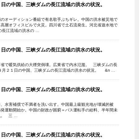
３日の中国、三峡ダムの長江流域の洪水の状況。
国のオーディション番組で有名歌手ぶちギレ。中国の洪水被災地で
る高層オフィスビルで火災。四川省で土石流発生。河北省遊水地で
の長江流域の洪水の …
１日の中国、三峡ダムの長江流域の洪水の状況。
寧省で暖気供給の大煙突倒壊。広東省で内水氾濫。 三峡ダムの長
８月２１日の中国、三峡ダムの長江流域の洪水の状況。 &n …
９日の中国、三峡ダムの長江流域の洪水の状況。
共、水害補償で不満者を洗い出す。中国最上級観光地が壊滅的被
摘発運動開始か。中国の財政が困窮＝バス運転手の給料、半年間未
。 三 …
５日の中国、三峡ダムの長江流域の洪水の状況。