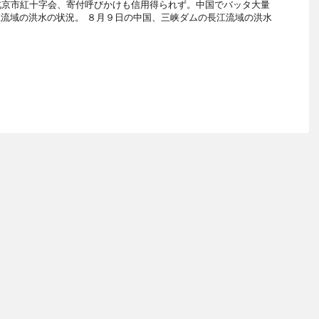
北京市紅十字会、寄付呼びかけも信用得られず。中国でバッタ大量
流域の洪水の状況。 ８月９日の中国、三峡ダムの長江流域の洪水