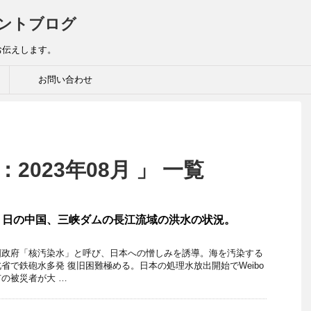
ントブログ
お伝えします。
お問い合わせ
2023年08月 」 一覧
６日の中国、三峡ダムの長江流域の洪水の状況。
国政府「核汚染水」と呼び、日本への憎しみを誘導。海を汚染する
省で鉄砲水多発 復旧困難極める。日本の処理水放出開始でWeibo
の被災者が大 …