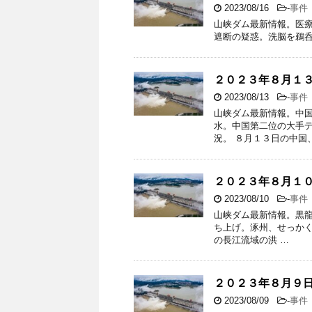
2023/08/16
-
事件
山峡ダム最新情報。医療
遮断の疑惑。洗脳を鵜
２０２３年８月１
2023/08/13
-
事件
山峡ダム最新情報。中
水。中国第二位の大手
況。 ８月１３日の中国
２０２３年８月１
2023/08/10
-
事件
山峡ダム最新情報。黒
ち上げ。涿州、せっか
の長江流域の洪 …
２０２３年８月９
2023/08/09
-
事件