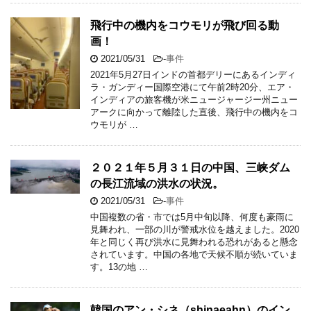
飛行中の機内をコウモリが飛び回る動
画！
2021/05/31
-
事件
2021年5月27日インドの首都デリーにあるインディ
ラ・ガンディー国際空港にて午前2時20分、エア・
インディアの旅客機が米ニュージャージー州ニュー
アークに向かって離陸した直後、飛行中の機内をコ
ウモリが …
２０２１年５月３１日の中国、三峡ダム
の長江流域の洪水の状況。
2021/05/31
-
事件
中国複数の省・市では5月中旬以降、何度も豪雨に
見舞われ、一部の川が警戒水位を越えました。2020
年と同じく再び洪水に見舞われる恐れがあると懸念
されています。中国の各地で天候不順が続いていま
す。13の地 …
韓国のアン・シネ（shinaeahn）のイン