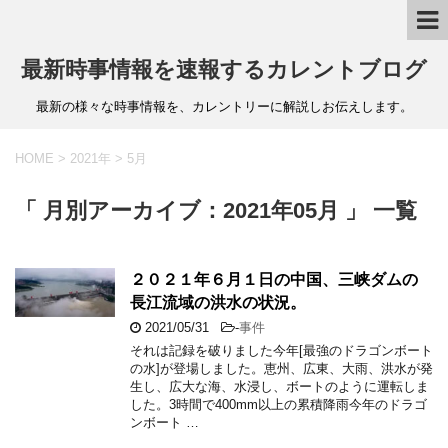
最新時事情報を速報するカレントブログ
最新の様々な時事情報を、カレントリーに解説しお伝えします。
HOME
>
2021年
>
5月
「 月別アーカイブ：2021年05月 」 一覧
２０２１年６月１日の中国、三峡ダムの
長江流域の洪水の状況。
2021/05/31
-
事件
それは記録を破りました今年[最強のドラゴンボート
の水]が登場しました。恵州、広東、大雨、洪水が発
生し、広大な海、水浸し、ボートのように運転しま
した。3時間で400mm以上の累積降雨今年のドラゴ
ンボート …