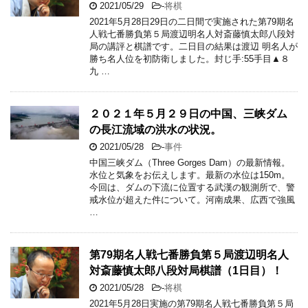
2021/05/29
-
将棋
2021年5月28日29日の二日間で実施された第79期名
人戦七番勝負第５局渡辺明名人対斎藤慎太郎八段対
局の講評と棋譜です。二日目の結果は渡辺 明名人が
勝ち名人位を初防衛しました。封じ手:55手目▲８
九 …
２０２１年５月２９日の中国、三峡ダム
の長江流域の洪水の状況。
2021/05/28
-
事件
中国三峡ダム（Three Gorges Dam）の最新情報。
水位と気象をお伝えします。最新の水位は150m。
今回は、ダムの下流に位置する武漢の観測所で、警
戒水位が超えた件について。河南成果、広西で強風
…
第79期名人戦七番勝負第５局渡辺明名人
対斎藤慎太郎八段対局棋譜（1日目）！
2021/05/28
-
将棋
2021年5月28日実施の第79期名人戦七番勝負第５局