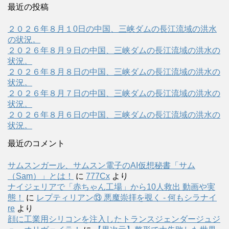
最近の投稿
２０２６年８月１0日の中国、三峡ダムの長江流域の洪水
の状況。
２０２６年８月９日の中国、三峡ダムの長江流域の洪水の
状況。
２０２６年８月８日の中国、三峡ダムの長江流域の洪水の
状況。
２０２６年８月７日の中国、三峡ダムの長江流域の洪水の
状況。
２０２６年８月６日の中国、三峡ダムの長江流域の洪水の
状況。
最近のコメント
サムスンガール、サムスン電子のAI仮想秘書「サム
（Sam）」とは！
に
777Cx
より
ナイジェリアで「赤ちゃん工場」から10人救出 動画や実
態！
に
レプティリアン⑬ 悪魔崇拝を覗く - 何もシラナイ
re
より
顔に工業用シリコンを注入したトランスジェンダージュジ