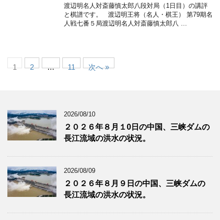
渡辺明名人対斎藤慎太郎八段対局（1日目）の講評
と棋譜です。 渡辺明王将（名人・棋王） 第79期名
人戦七番５局渡辺明名人対斎藤慎太郎八 …
1
2
…
11
次へ »
2026/08/10
２０２６年８月１0日の中国、三峡ダムの
長江流域の洪水の状況。
2026/08/09
２０２６年８月９日の中国、三峡ダムの
長江流域の洪水の状況。