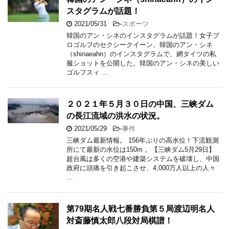
スタグラムが話題！
2021/05/31
-
スポーツ
韓国のアン・シネのインスタグラムが話題！女子プ
ロゴルフのセクシークイーン、韓国のアン・シネ
（shinaeahn）のインスタグラムで、網タイツの私
服ショットを公開した。韓国のアン・シネの美しい
ゴルフスィ …
２０２１年５月３０日の中国、三峡ダム
の長江流域の洪水の状況。
2021/05/29
-
事件
三峡ダム最新情報。 156年ぶりの高水位！下流観測
所にて最新の水位は150m 。【三峡ダム5月29日】
超台風は多くの空港や建築システムを破壊し、中国
政府に頭痛を引き起こさせ、4,000万人以上の人々
…
第79期名人戦七番勝負第５局渡辺明名人
対斎藤慎太郎八段対局棋譜！