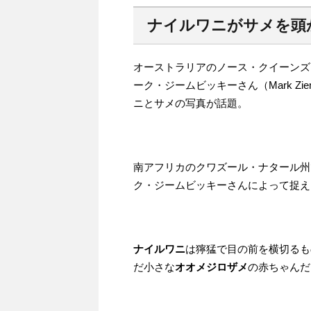
ナイルワニがサメを頭
オーストラリアのノース・クイーンズ
ーク・ジームビッキーさん（Mark Zie
ニとサメの写真が話題。
南アフリカのクワズール・ナタール州
ク・ジームビッキーさんによって捉え
ナイルワニ
は獰猛で目の前を横切るも
だ小さな
オオメジロザメ
の赤ちゃんだ