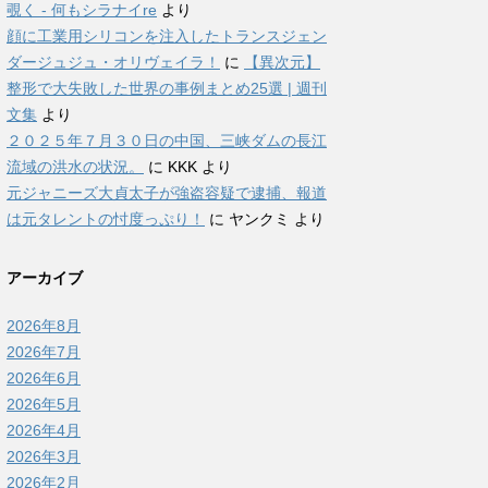
覗く - 何もシラナイre
より
顔に工業用シリコンを注入したトランスジェン
ダージュジュ・オリヴェイラ！
に
【異次元】
整形で大失敗した世界の事例まとめ25選 | 週刊
文集
より
２０２５年７月３０日の中国、三峡ダムの長江
流域の洪水の状況。
に
KKK
より
元ジャニーズ大貞太子が強盗容疑で逮捕、報道
は元タレントの忖度っぷり！
に
ヤンクミ
より
アーカイブ
2026年8月
2026年7月
2026年6月
2026年5月
2026年4月
2026年3月
2026年2月