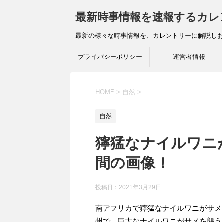
最新時事情報を速報するカレ
最新の様々な時事情報を、カレントリーに解説し
プライバシーポリシー
運営者情報
HOME
>
自然
>
自然
獰猛なナイルワニ
間の画像！
投稿日：
2021年3月29日
南アフリカで獰猛なナイルワニがサメ
州で、巨大なナイルワニがサメを襲う