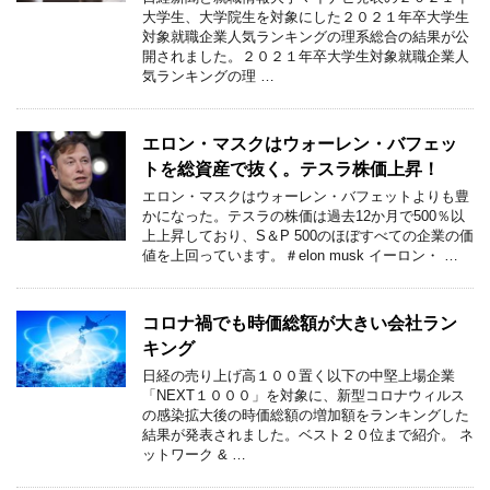
大学生、大学院生を対象にした２０２１年卒大学生
対象就職企業人気ランキングの理系総合の結果が公
開されました。２０２１年卒大学生対象就職企業人
気ランキングの理 …
エロン・マスクはウォーレン・バフェッ
トを総資産で抜く。テスラ株価上昇！
エロン・マスクはウォーレン・バフェットよりも豊
かになった。テスラの株価は過去12か月で500％以
上上昇しており、S＆P 500のほぼすべての企業の価
値を上回っています。＃elon musk イーロン・ …
コロナ禍でも時価総額が大きい会社ラン
キング
日経の売り上げ高１００置く以下の中堅上場企業
「NEXT１０００」を対象に、新型コロナウィルス
の感染拡大後の時価総額の増加額をランキングした
結果が発表されました。ベスト２０位まで紹介。 ネ
ットワーク & …