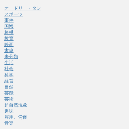
オードリー・タン
スポーツ
事件
国際
将棋
教育
映画
書籍
未分類
生活
社会
科学
経営
自然
芸能
芸術
超自然現象
趣味
雇用、労働
音楽