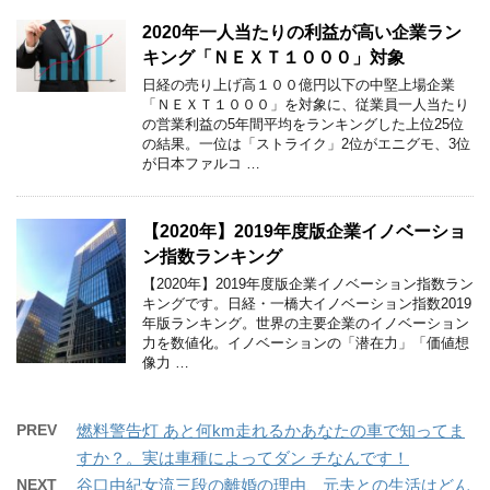
2020年一人当たりの利益が高い企業ラン
キング「ＮＥＸＴ１０００」対象
日経の売り上げ高１００億円以下の中堅上場企業
「ＮＥＸＴ１０００」を対象に、従業員一人当たり
の営業利益の5年間平均をランキングした上位25位
の結果。一位は「ストライク」2位がエニグモ、3位
が日本ファルコ …
【2020年】2019年度版企業イノベーショ
ン指数ランキング
【2020年】2019年度版企業イノベーション指数ラン
キングです。日経・一橋大イノベーション指数2019
年版ランキング。世界の主要企業のイノベーション
力を数値化。イノベーションの「潜在力」「価値想
像力 …
PREV
燃料警告灯 あと何km走れるかあなたの車で知ってま
すか？。実は車種によってダン チなんです！
NEXT
谷口由紀女流三段の離婚の理由、元夫との生活はどん