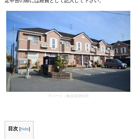
定申告の際には経費として記入して下さい。
アパート（集合賃貸住宅
目次
[
hide
]