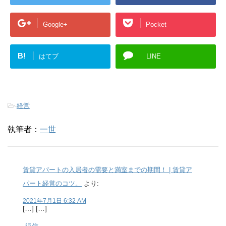
Google+
Pocket
B!
はてブ
LINE
-
経営
執筆者：
一世
賃貸アパートの入居者の需要と満室までの期間！ | 賃貸ア
パート経営のコツ。
より:
2021年7月1日 6:32 AM
[…] […]