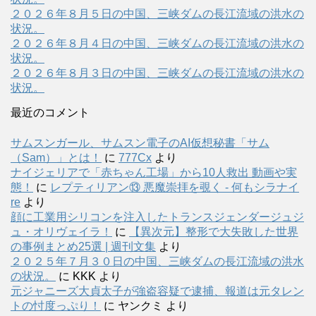
２０２６年８月５日の中国、三峡ダムの長江流域の洪水の
状況。
２０２６年８月４日の中国、三峡ダムの長江流域の洪水の
状況。
２０２６年８月３日の中国、三峡ダムの長江流域の洪水の
状況。
最近のコメント
サムスンガール、サムスン電子のAI仮想秘書「サム
（Sam）」とは！
に
777Cx
より
ナイジェリアで「赤ちゃん工場」から10人救出 動画や実
態！
に
レプティリアン⑬ 悪魔崇拝を覗く - 何もシラナイ
re
より
顔に工業用シリコンを注入したトランスジェンダージュジ
ュ・オリヴェイラ！
に
【異次元】整形で大失敗した世界
の事例まとめ25選 | 週刊文集
より
２０２５年７月３０日の中国、三峡ダムの長江流域の洪水
の状況。
に
KKK
より
元ジャニーズ大貞太子が強盗容疑で逮捕、報道は元タレン
トの忖度っぷり！
に
ヤンクミ
より