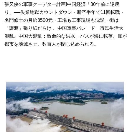
張又侠の軍事クーデター計画!中国経済「30年前に逆戻
り」──失業地獄カウントダウン・新卒半年で11回転職・
名門修士の月給3500元・工場も工事現場も沈黙・街は
「譲渡」張り紙だらけ 。中国軍事パレード 市民生活大
混乱。中国大混乱：致命的な洪水、バスが海に転落、嵐が
都市を壊滅させ、数百人が閉じ込められる。