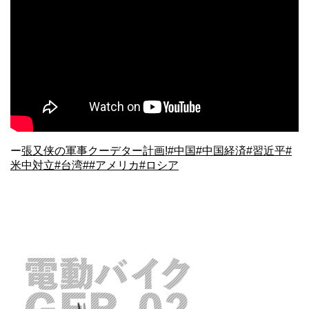
ー
張又侠の軍事クーデター計画!#中国#中国経済#習近平#
米中対立#台湾##アメリカ#ロシア