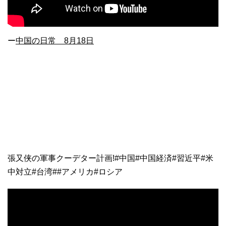
ー
中国の日常 8月18日
張又侠の軍事クーデター計画!#中国#中国経済#習近平#米
中対立#台湾##アメリカ#ロシア