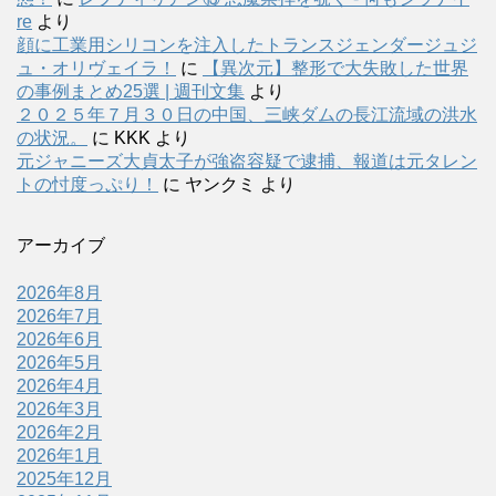
re
より
顔に工業用シリコンを注入したトランスジェンダージュジ
ュ・オリヴェイラ！
に
【異次元】整形で大失敗した世界
の事例まとめ25選 | 週刊文集
より
２０２５年７月３０日の中国、三峡ダムの長江流域の洪水
の状況。
に
KKK
より
元ジャニーズ大貞太子が強盗容疑で逮捕、報道は元タレン
トの忖度っぷり！
に
ヤンクミ
より
アーカイブ
2026年8月
2026年7月
2026年6月
2026年5月
2026年4月
2026年3月
2026年2月
2026年1月
2025年12月