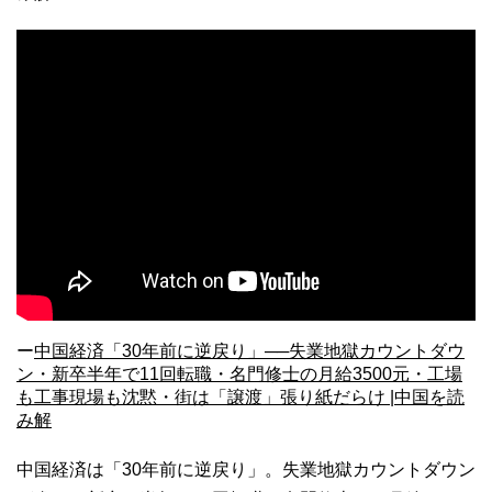
ー
中国経済「30年前に逆戻り」──失業地獄カウントダウ
ン・新卒半年で11回転職・名門修士の月給3500元・工場
も工事現場も沈黙・街は「譲渡」張り紙だらけ |中国を読
み解
中国経済は「30年前に逆戻り」。失業地獄カウントダウン