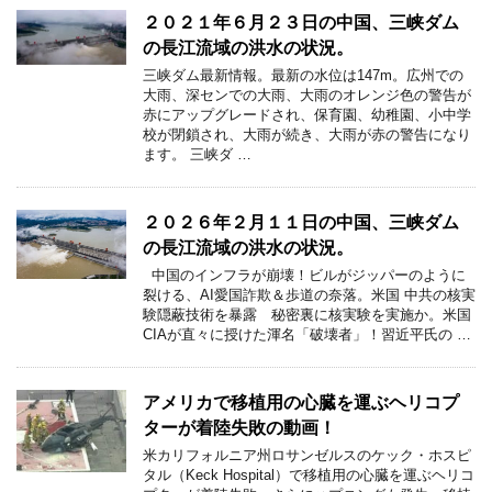
２０２１年６月２３日の中国、三峡ダム
の長江流域の洪水の状況。
三峡ダム最新情報。最新の水位は147m。広州での
大雨、深センでの大雨、大雨のオレンジ色の警告が
赤にアップグレードされ、保育園、幼稚園、小中学
校が閉鎖され、大雨が続き、大雨が赤の警告になり
ます。 三峡ダ …
２０２６年２月１１日の中国、三峡ダム
の長江流域の洪水の状況。
中国のインフラが崩壊！ビルがジッパーのように
裂ける、AI愛国詐欺＆歩道の奈落。米国 中共の核実
験隠蔽技術を暴露 秘密裏に核実験を実施か。米国
CIAが直々に授けた渾名「破壊者」！習近平氏の …
アメリカで移植用の心臓を運ぶヘリコプ
ターが着陸失敗の動画！
米カリフォルニア州ロサンゼルスのケック・ホスピ
タル（Keck Hospital）で移植用の心臓を運ぶヘリコ