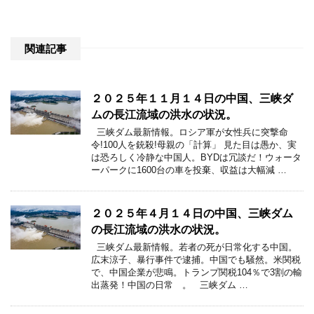
関連記事
２０２５年１１月１４日の中国、三峡ダ
ムの長江流域の洪水の状況。
三峡ダム最新情報。ロシア軍が女性兵に突撃命
令!100人を銃殺!母親の「計算」 見た目は愚か、実
は恐ろしく冷静な中国人。BYDは冗談だ！ウォータ
ーパークに1600台の車を投棄、収益は大幅減 …
２０２５年４月１４日の中国、三峡ダム
の長江流域の洪水の状況。
三峡ダム最新情報。若者の死が日常化する中国。
広末涼子、暴行事件で逮捕。中国でも騒然。米関税
で、中国企業が悲鳴。トランプ関税104％で3割の輸
出蒸発！中国の日常 。 三峡ダム …