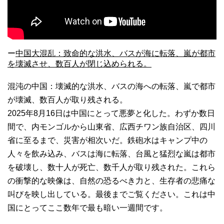
ー
中国大混乱：致命的な洪水、バスが海に転落、嵐が都市
を壊滅させ、数百人が閉じ込められる。
混沌の中国：壊滅的な洪水、バスの海への転落、嵐で都市
が壊滅、数百人が取り残される。
2025年8月16日は中国にとって悪夢と化した。わずか数日
間で、内モンゴルから山東省、広西チワン族自治区、四川
省に至るまで、災害が相次いだ。鉄砲水はキャンプ中の
人々を飲み込み、バスは海に転落、台風と猛烈な嵐は都市
を破壊し、数十人が死亡、数千人が取り残された。これら
の衝撃的な映像は、自然の恐るべき力と、生存者の悲痛な
叫びを映し出している。最後までご覧ください。これは中
国にとってここ数年で最も暗い一週間です。