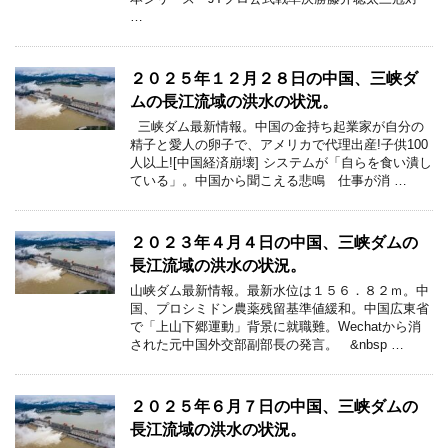
…
２０２５年１２月２８日の中国、三峡ダ
ムの長江流域の洪水の状況。
三峡ダム最新情報。中国の金持ち起業家が自分の
精子と愛人の卵子で、アメリカで代理出産!子供100
人以上![中国経済崩壊] システムが「自らを食い潰し
ている」。中国から聞こえる悲鳴 仕事が消 …
２０２３年４月４日の中国、三峡ダムの
長江流域の洪水の状況。
山峡ダム最新情報。最新水位は１５６．８２ｍ。中
国、プロシミドン農薬残留基準値緩和。中国広東省
で「上山下郷運動」背景に就職難。Wechatから消
された元中国外交部副部長の発言。 &nbsp …
２０２５年６月７日の中国、三峡ダムの
長江流域の洪水の状況。