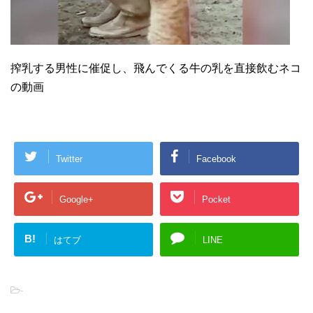
搾乳する男性に催促し、飛んでくる牛の乳を直接飲むネコ
の動画
Twitter
Facebook
Google+
Pocket
B!
はてブ
LINE
-