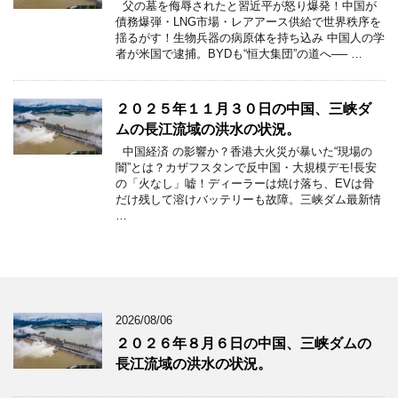
父の墓を侮辱されたと習近平が怒り爆発！中国が
債務爆弾・LNG市場・レアアース供給で世界秩序を
揺るがす！生物兵器の病原体を持ち込み 中国人の学
者が米国で逮捕。BYDも“恒大集団”の道へ── …
２０２５年１１月３０日の中国、三峡ダ
ムの長江流域の洪水の状況。
中国経済 の影響か？香港大火災が暴いた“現場の
闇”とは？カザフスタンで反中国・大規模デモ!長安
の「火なし」嘘！ディーラーは焼け落ち、EVは骨
だけ残して溶けバッテリーも故障。三峡ダム最新情
…
2026/08/06
２０２６年８月６日の中国、三峡ダムの
長江流域の洪水の状況。