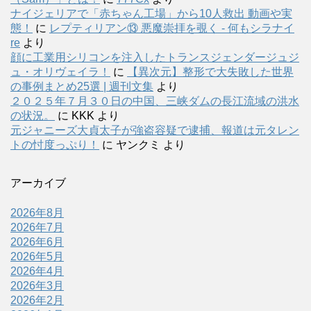
ナイジェリアで「赤ちゃん工場」から10人救出 動画や実
態！
に
レプティリアン⑬ 悪魔崇拝を覗く - 何もシラナイ
re
より
顔に工業用シリコンを注入したトランスジェンダージュジ
ュ・オリヴェイラ！
に
【異次元】整形で大失敗した世界
の事例まとめ25選 | 週刊文集
より
２０２５年７月３０日の中国、三峡ダムの長江流域の洪水
の状況。
に
KKK
より
元ジャニーズ大貞太子が強盗容疑で逮捕、報道は元タレン
トの忖度っぷり！
に
ヤンクミ
より
アーカイブ
2026年8月
2026年7月
2026年6月
2026年5月
2026年4月
2026年3月
2026年2月