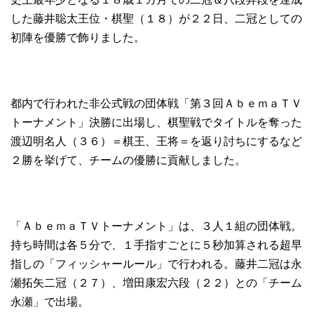
した藤井聡太王位・棋聖（１８）が２２日、二冠としての
初陣を優勝で飾りました。
都内で行われた非公式戦の団体戦「第３回ＡｂｅｍａＴＶ
トーナメント」決勝に出場し、棋聖戦でタイトルを奪った
渡辺明名人（３６）＝棋王、王将＝を返り討ちにするなど
２勝を挙げて、チームの優勝に貢献しました。
「ＡｂｅｍａＴＶトーナメント」は、３人１組の団体戦。
持ち時間は各５分で、１手指すごとに５秒加算される超早
指しの「フィッシャールール」で行われる。藤井二冠は永
瀬拓矢二冠（２７）、増田康宏六段（２２）との「チーム
永瀬」で出場。