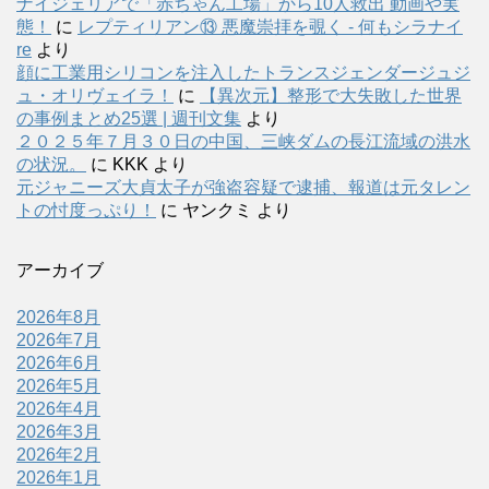
ナイジェリアで「赤ちゃん工場」から10人救出 動画や実
態！
に
レプティリアン⑬ 悪魔崇拝を覗く - 何もシラナイ
re
より
顔に工業用シリコンを注入したトランスジェンダージュジ
ュ・オリヴェイラ！
に
【異次元】整形で大失敗した世界
の事例まとめ25選 | 週刊文集
より
２０２５年７月３０日の中国、三峡ダムの長江流域の洪水
の状況。
に
KKK
より
元ジャニーズ大貞太子が強盗容疑で逮捕、報道は元タレン
トの忖度っぷり！
に
ヤンクミ
より
アーカイブ
2026年8月
2026年7月
2026年6月
2026年5月
2026年4月
2026年3月
2026年2月
2026年1月