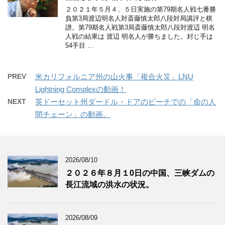
２０２１年５月４、５日実施の第79期名人戦七番勝
負第3局渡辺明名人対斎藤慎太郎八段対局講評と棋
譜。第79期名人戦第3局斎藤慎太郎八段対渡辺 明名
人戦の結果は 渡辺 明名人が勝ちました。封じ手は
54手目 …
PREV
米カリフォルニア州の山火事「複合火災」LNU
Lightning Complexの動画！
NEXT
英ドーセット州ダードル・ドアのビーチでの「命の人
間チェーン」の動画。
2026/08/10
２０２６年８月１0日の中国、三峡ダムの
長江流域の洪水の状況。
2026/08/09