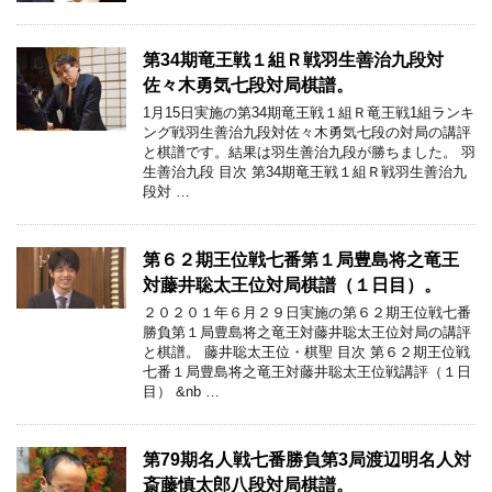
第34期竜王戦１組Ｒ戦羽生善治九段対
佐々木勇気七段対局棋譜。
1月15日実施の第34期竜王戦１組Ｒ竜王戦1組ランキ
ング戦羽生善治九段対佐々木勇気七段の対局の講評
と棋譜です。結果は羽生善治九段が勝ちました。 羽
生善治九段 目次 第34期竜王戦１組Ｒ戦羽生善治九
段対 …
第６２期王位戦七番第１局豊島将之竜王
対藤井聡太王位対局棋譜（１日目）。
２０２０１年６月２９日実施の第６２期王位戦七番
勝負第１局豊島将之竜王対藤井聡太王位対局の講評
と棋譜。 藤井聡太王位・棋聖 目次 第６２期王位戦
七番１局豊島将之竜王対藤井聡太王位戦講評（１日
目） &nb …
第79期名人戦七番勝負第3局渡辺明名人対
斎藤慎太郎八段対局棋譜。