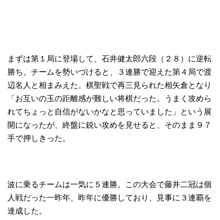
まずは第１局に登場して、石井健太郎六段（２８）に逆転
勝ち。チームを勢いづけると、３連勝で迎えた第４局で渡
辺名人と相まみえた。棋聖戦で再三見られた相矢倉となり
「お互いの玉の距離感が難しい将棋だった。うまく攻めら
れてちょっと自信がないかなと思っていました」という展
開になったが、終盤に鋭い攻めを見せると、そのまま９７
手で押しきった。
波に乗るチームは一気に５連勝。この大会で藤井二冠は個
人戦だった一昨年、昨年に優勝しており、見事に３連覇を
達成した。