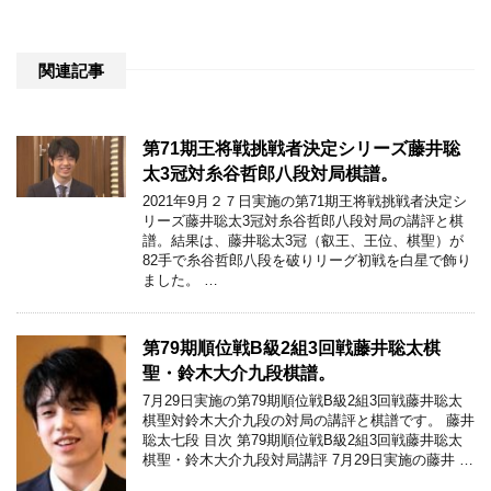
関連記事
第71期王将戦挑戦者決定シリーズ藤井聡
太3冠対糸谷哲郎八段対局棋譜。
2021年9月２７日実施の第71期王将戦挑戦者決定シ
リーズ藤井聡太3冠対糸谷哲郎八段対局の講評と棋
譜。結果は、藤井聡太3冠（叡王、王位、棋聖）が
82手で糸谷哲郎八段を破りリーグ初戦を白星で飾り
ました。 …
第79期順位戦B級2組3回戦藤井聡太棋
聖・鈴木大介九段棋譜。
7月29日実施の第79期順位戦B級2組3回戦藤井聡太
棋聖対鈴木大介九段の対局の講評と棋譜です。 藤井
聡太七段 目次 第79期順位戦B級2組3回戦藤井聡太
棋聖・鈴木大介九段対局講評 7月29日実施の藤井 …