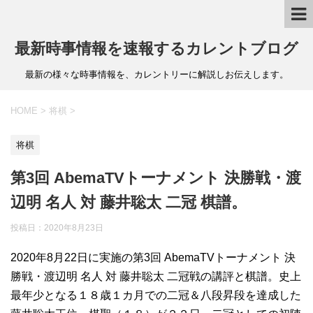
最新時事情報を速報するカレントブログ
最新の様々な時事情報を、カレントリーに解説しお伝えします。
HOME
>
将棋
>
将棋
第3回 AbemaTVトーナメント 決勝戦・渡
辺明 名人 対 藤井聡太 二冠 棋譜。
投稿日：
2020年8月23日
2020年8月22日に実施の第3回 AbemaTVトーナメント 決
勝戦・渡辺明 名人 対 藤井聡太 二冠戦の講評と棋譜。史上
最年少となる１８歳１カ月での二冠＆八段昇段を達成した