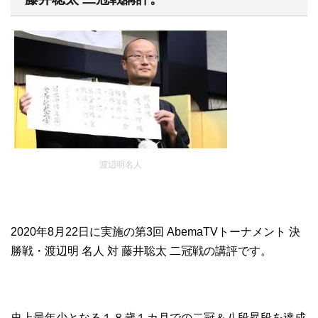
渡辺明名人
2020年8月22日に実施の第3回 AbemaTVトーナメント 決
勝戦・渡辺明 名人 対 藤井聡太 二冠戦の講評です。
史上最年少となる１８歳１カ月での二冠＆八段昇段を達成