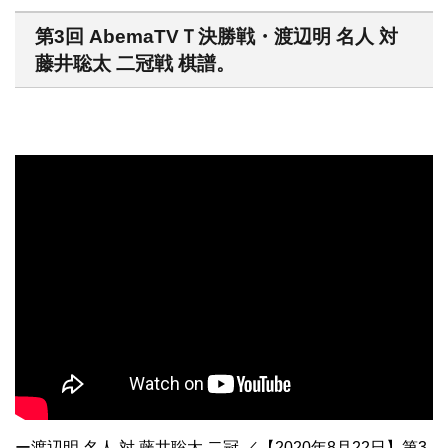
第3回 AbemaTVＴ決勝戦・渡辺明 名人 対
藤井聡太 二冠戦 棋譜。
ー
渡辺明 名人 対 藤井聡太 二冠 ／【2020年8月22日】第3