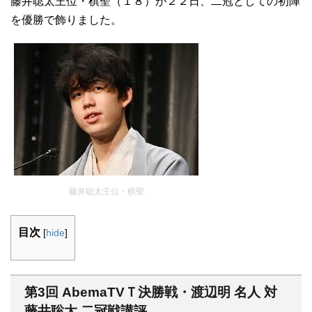
藤井聡太王位・棋聖（１８）が２２日、二冠としての初陣
を優勝で飾りました。
藤井聡太王位・棋聖
目次
[
hide
]
第3回 AbemaTVＴ決勝戦・渡辺明 名人 対
藤井聡太 二冠戦講評。