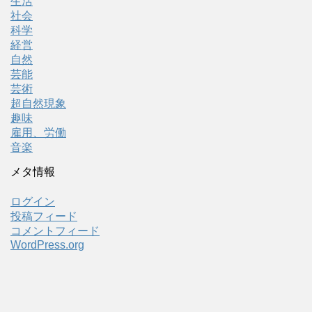
生活
社会
科学
経営
自然
芸能
芸術
超自然現象
趣味
雇用、労働
音楽
メタ情報
ログイン
投稿フィード
コメントフィード
WordPress.org