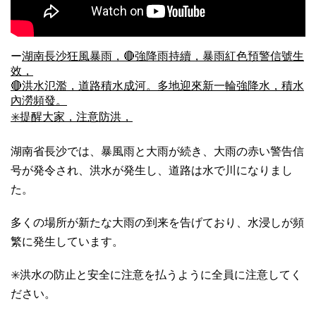
ー
湖南長沙狂風暴雨，🔴強降雨持續，暴雨紅色預警信號生
效，
🔴洪水氾濫，道路積水成河。多地迎來新一輪強降水，積水
內澇頻發。
✳️提醒大家，注意防洪，
湖南省長沙では、暴風雨と大雨が続き、大雨の赤い警告信
号が発令され、洪水が発生し、道路は水で川になりまし
た。
多くの場所が新たな大雨の到来を告げており、水浸しが頻
繁に発生しています。
✳️洪水の防止と安全に注意を払うように全員に注意してく
ださい。