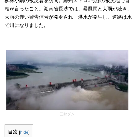
柳林小鎮の被災者を訪問。鄭州メトロ5号線の被災地で首
相が言ったこと。湖南省長沙では、暴風雨と大雨が続き、
大雨の赤い警告信号が発令され、洪水が発生し、道路は水
で川になりました。
三峡ダム
目次
[
hide
]