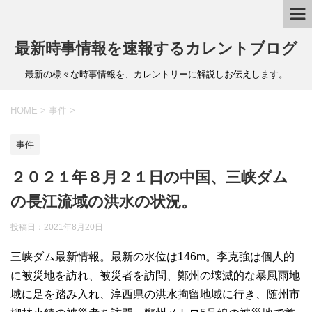
最新時事情報を速報するカレントブログ
最新の様々な時事情報を、カレントリーに解説しお伝えします。
HOME
>
事件
>
事件
２０２１年８月２１日の中国、三峡ダム
の長江流域の洪水の状況。
投稿日：
2021年8月20日
三峡ダム最新情報。最新の水位は146m。李克強は個人的
に被災地を訪れ、被災者を訪問、鄭州の壊滅的な暴風雨地
域に足を踏み入れ、淳西県の洪水拘留地域に行き、随州市