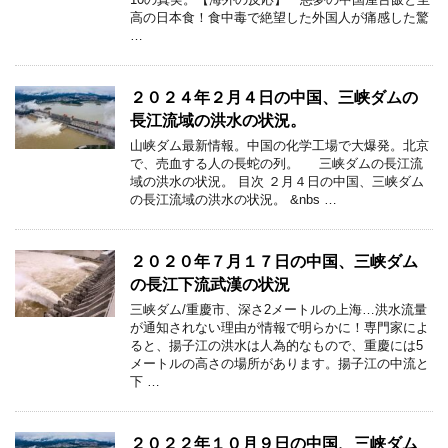
高の日本食！食中毒で絶望した外国人が痛感した驚
…
２０２４年２月４日の中国、三峡ダムの
長江流域の洪水の状況。
山峡ダム最新情報。中国の化学工場で大爆発。北京
で、売血する人の長蛇の列。 三峡ダムの長江流
域の洪水の状況。 目次 ２月４日の中国、三峡ダム
の長江流域の洪水の状況。 &nbs …
２０２０年７月１７日の中国、三峡ダム
の長江下流武漢の状況
三峡ダム/重慶市、深さ2メートルの上海…洪水流量
が通知されない理由が情報で明らかに！専門家によ
ると、揚子江の洪水は人為的なもので、重慶には5
メートルの高さの場所があります。揚子江の中流と
下 …
２０２２年１０月９日の中国、三峡ダム