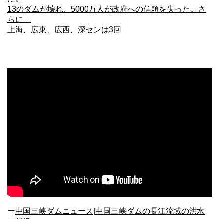
13のダムが壊れ、5000万人が政府への信頼を失った。さ
らに、
上海、広東、広西、深センは3回
ー
中国三峡ダムニュース|中国三峡ダムの長江流域の洪水