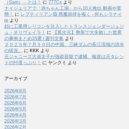
（Sam）」とは！
に
777Cx
より
ナイジェリアで「赤ちゃん工場」から10人救出 動画や実
態！
に
レプティリアン⑬ 悪魔崇拝を覗く - 何もシラナイ
re
より
顔に工業用シリコンを注入したトランスジェンダージュジ
ュ・オリヴェイラ！
に
【異次元】整形で大失敗した世界
の事例まとめ25選 | 週刊文集
より
２０２５年７月３０日の中国、三峡ダムの長江流域の洪水
の状況。
に
KKK
より
元ジャニーズ大貞太子が強盗容疑で逮捕、報道は元タレン
トの忖度っぷり！
に
ヤンクミ
より
アーカイブ
2026年8月
2026年7月
2026年6月
2026年5月
2026年4月
2026年3月
2026年2月