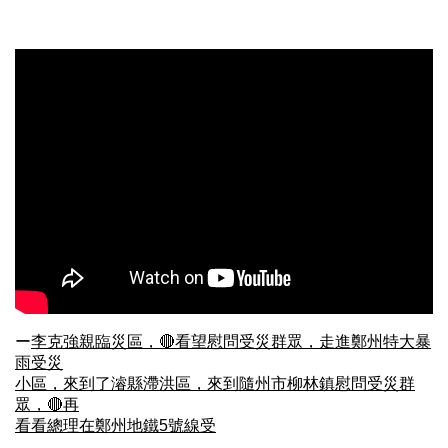
ー
李克強親臨災區，🔴看望慰問受災群眾，走進鄭州特大暴
雨受災
小區，來到了濬縣滯洪區，來到隨州市柳林鎮慰問受災群
眾，🔴再
看看總理在鄭州地鐵5號線受