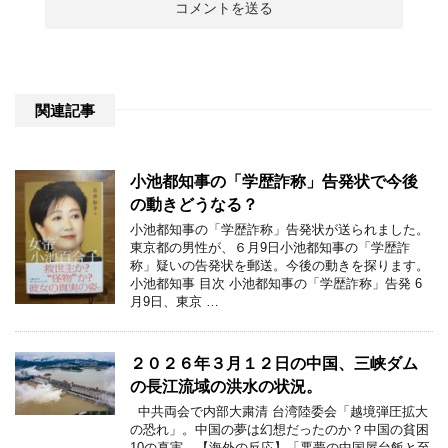
関連記事
小池都知事の「学歴詐称」告発状で今後
の動きどうなる？
小池都知事の「学歴詐称」告発状が送られました。
東京都の男性が、６月9日小池都知事の「学歴詐
称」疑いの告発状を郵送。今後の動きを探ります。
小池都知事 目次 小池都知事の「学歴詐称」告発 6
月9日、東京 …
２０２６年３月１２日の中国、三峡ダム
の長江流域の洪水の状況。
中共両会で内部大粛清 台湾陸委会「越境弾圧拡大
の恐れ」。中国の夢は幻想だったのか？中国の貧困
10の真実。【海外の反応】「悪夢の中国屋台飯と至