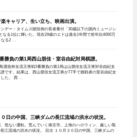
音楽キャリア、生い立ち、映画出演。
ンデー・タイムズ紙恒例の長者番付「30歳以下の国内ミュージシ
となる1位に輝いた。現在29歳のエドは過去1年間で前年比4000万
なる2 …
3番勝負の第1局西山朋佳・室谷由紀対局棋譜。
期霧島酒造杯女流王将戦3番勝負の第1局は山朋佳女流王将対谷由紀女
譜です。結果は、西山朋佳女流王将が77手で挑戦者の室谷由紀女
した。 西 …
３０日の中国、三峡ダムの長江流域の洪水の状況。
国、危ない運転。荒んでいく南京市。上海のハロウィン、厳しい取
長江流域の洪水の状況。 目次 １０月３０日の中国、三峡ダムの
 …