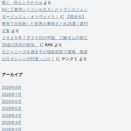
覗く - 何もシラナイre
より
顔に工業用シリコンを注入したトランスジェン
ダージュジュ・オリヴェイラ！
に
【異次元】
整形で大失敗した世界の事例まとめ25選 | 週刊
文集
より
２０２５年７月３０日の中国、三峡ダムの長江
流域の洪水の状況。
に
KKK
より
元ジャニーズ大貞太子が強盗容疑で逮捕、報道
は元タレントの忖度っぷり！
に
ヤンクミ
より
アーカイブ
2026年8月
2026年7月
2026年6月
2026年5月
2026年4月
2026年3月
2026年2月