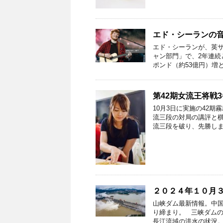
エド・シーランの
エド・シーランが、英サ
ャン部門」で、2年連続
ポンド（約53億円）増と
第42期女流王将戦
10月3日に実施の42
流三段の対局の講評と棋
流三段を破り、先勝しま
２０２４年１０月
山峡ダム最新情報。中
り締まり。 三峡ダムの
長江流域の洪水の状況。