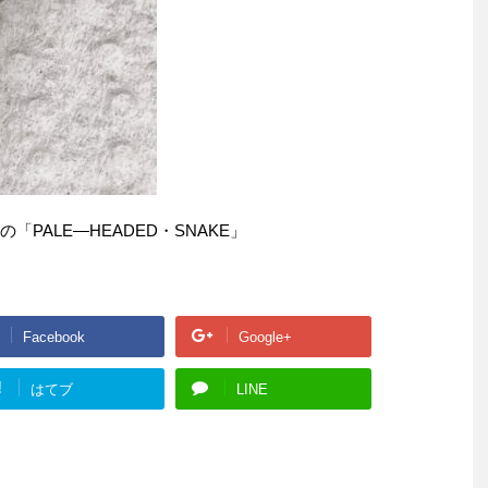
PALE―HEADED・SNAKE」
Facebook
Google+
!
はてブ
LINE