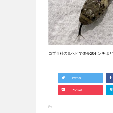
コブラ科の毒ヘビで体長20センチほどの「
Twitter
B
Pocket
-