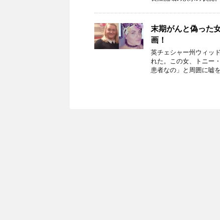
末期がんと偽った
画！
英チェシャー州ウィッド
れた。この女、トニー・ス
患者なの」と周囲に嘘を