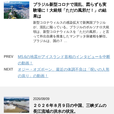
ブラジル新型コロナで混乱、図らずも実
験場に！大統領「ただの風邪だ！」の結
果は
新型コロナウィルスの感染拡大で新興国ブラジル
が、混乱に陥っている。ブラジルのボルソナロ大統
領は、新型コロナウィルスを「ただの風邪」」と言
って外出自粛を推進したマンデッタ保健相を解任。
ブラジルは、国の７ …
PREV
M5.6の地震がアイスランド首相のインタビューを中断
の動画！
NEXT
オジー・オズボーン、最近の体調不良は「呪いの人形
の祟り」の動画！
2026/08/09
２０２６年８月９日の中国、三峡ダムの
長江流域の洪水の状況。