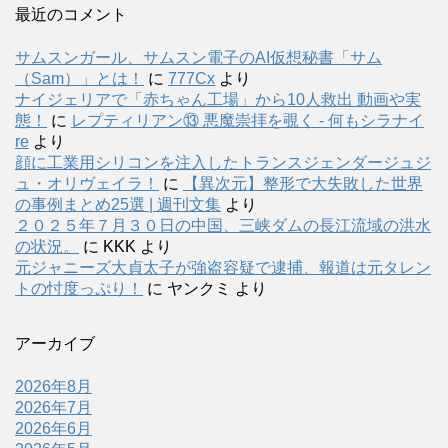
最近のコメント
サムスンガール、サムスン電子のAI仮想秘書「サム
（Sam）」とは！
に
777Cx
より
ナイジェリアで「赤ちゃん工場」から10人救出 動画や実
態！
に
レプティリアン⑬ 悪魔崇拝を覗く - 何もシラナイ
re
より
顔に工業用シリコンを注入したトランスジェンダージュジ
ュ・オリヴェイラ！
に
【異次元】整形で大失敗した世界
の事例まとめ25選 | 週刊文集
より
２０２５年７月３０日の中国、三峡ダムの長江流域の洪水
の状況。
に
KKK
より
元ジャニーズ大貞太子が強盗容疑で逮捕、報道は元タレン
トの忖度っぷり！
に
ヤンクミ
より
アーカイブ
2026年8月
2026年7月
2026年6月