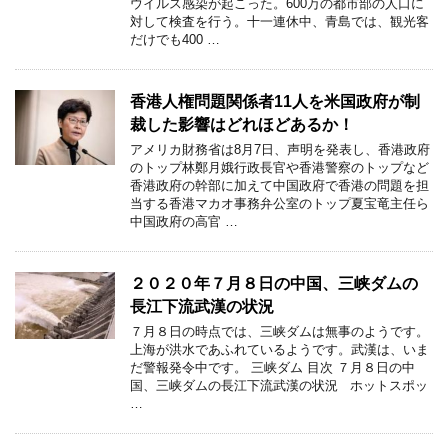
ウイルス感染が起こった。600万の都市部の人口に
対して検査を行う。十一連休中、青島では、観光客
だけでも400 …
香港人権問題関係者11人を米国政府が制
裁した影響はどれほどあるか！
アメリカ財務省は8月7日、声明を発表し、香港政府
のトップ林鄭月娥行政長官や香港警察のトップなど
香港政府の幹部に加えて中国政府で香港の問題を担
当する香港マカオ事務弁公室のトップ夏宝竜主任ら
中国政府の高官 …
２０２０年７月８日の中国、三峡ダムの
長江下流武漢の状況
７月８日の時点では、三峡ダムは無事のようです。
上海が洪水であふれているようです。武漢は、いま
だ警報発令中です。 三峡ダム 目次 ７月８日の中
国、三峡ダムの長江下流武漢の状況 ホットスポッ
…