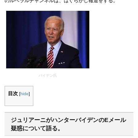
のルベラルチャンネルは、はぐらかし報道をする。
バイデン氏
目次
[
hide
]
ジュリアーニがハンターバイデンのEメール
疑惑について語る。