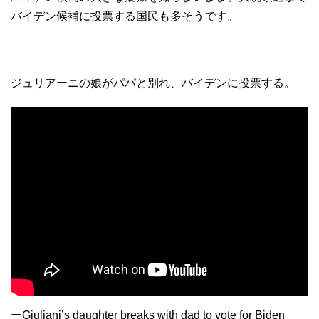
バイデン候補に投票する国民も多そうです。
ジュリアーニの娘がパパと別れ、バイデンに投票する。
ー
Giuliani’s daughter breaks with dad to vote for Biden