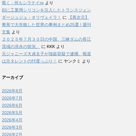
覗く - 何もシラナイre
より
顔に工業用シリコンを注入したトランスジェン
ダージュジュ・オリヴェイラ！
に
【異次元】
整形で大失敗した世界の事例まとめ25選 | 週刊
文集
より
２０２５年７月３０日の中国、三峡ダムの長江
流域の洪水の状況。
に
KKK
より
元ジャニーズ大貞太子が強盗容疑で逮捕、報道
は元タレントの忖度っぷり！
に
ヤンクミ
より
アーカイブ
2026年8月
2026年7月
2026年6月
2026年5月
2026年4月
2026年3月
2026年2月