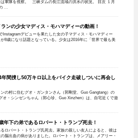
は軍隊を視察。 三峡ダムの長江流域の洪水の状況。 目次 １月
の …
イランの少女マディス・モハマディーの動画！
Instagramデビューを果たした女の子マディス・モハマディー
madi）が8歳になり話題となっている。少女は2016年に「世界で最も美
4年間捜し50万キロ以上をバイク走破しついに再会し
の村に住むグオ・ガンタンさん（郭剛堂、Guo Gangtang）の
オ・シンゼンちゃん（郭心珍、Guo Xinzhen）は、自宅近くで遊
2歳年下の弟であるロバート・トランプ死去！
あるロバート・トランプ氏死去。家族の親しい友人によると、彼は
数の脳出血の病がありました。ロバート・トランプは、メアリー・