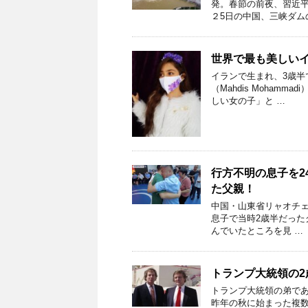
発。春節の前夜、習近平
２5日の中国、三峡ダム
世界で最も美しい
イランで生まれ、3歳半で
（Mahdis Moham
しい女の子」と …
行方不明の息子を2
た父親！
中国・山東省リャオチェン
息子で当時2歳半だったグ
んでいたところを見 …
トランプ大統領の
トランプ大統領の弟で
昨年の秋に始まった複