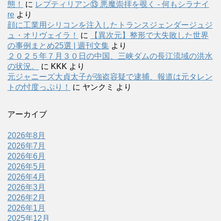
態！
に
レプティリアン⑬ 悪魔崇拝を覗く - 何もシラナイ
re
より
顔に工業用シリコンを注入したトランスジェンダージュジ
ュ・オリヴェイラ！
に
【異次元】整形で大失敗した世界
の事例まとめ25選 | 週刊文集
より
２０２５年７月３０日の中国、三峡ダムの長江流域の洪水
の状況。
に
KKK
より
元ジャニーズ大貞太子が強盗容疑で逮捕、報道は元タレン
トの忖度っぷり！
に
ヤンクミ
より
アーカイブ
2026年8月
2026年7月
2026年6月
2026年5月
2026年4月
2026年3月
2026年2月
2026年1月
2025年12月