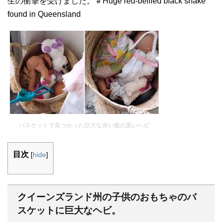
生の衝撃を受けました。＃Huge red-bellied black snake
found in Queensland
バスケットで見つかった巨大な赤い腹の黒いヘビ
目次
[
hide
]
クイーンズランド州の子供のおもちゃのバ
スケットに巨大なヘビ。