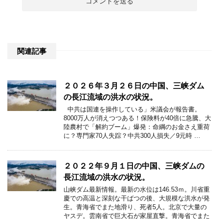
関連記事
２０２６年３月２６日の中国、三峡ダム
の長江流域の洪水の状況。
中共は国連を操作している」米議会が報告書。
8000万人が消えつつある！保険料が40倍に急騰、大
陸農村で「解約ブーム」爆発：命綱のお金さえ重荷
に？専門家70人失踪？中共300人損失／9元時 …
２０２２年９月１日の中国、三峡ダムの
長江流域の洪水の状況。
山峡ダム最新情報。最新の水位は146.53ｍ。川省重
慶での高温と深刻な干ばつの後、大規模な洪水が発
生。青海省でまた地滑り、死者5人。北京で大量の
ヤスデ。雲南省で巨大石が家屋直撃。青海省でまた