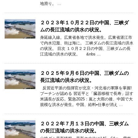
地滑り。 …
２０２３年１０月２２日の中国、三峡ダ
ムの長江流域の洪水の状況。
身延線入線。広東省各地で洪水発生。広東省湛江市
で内水氾濫、街は海に。 三峡ダムの長江流域の洪水
の状況。 目次 １０月２２日の中国、三峡ダムの長
江流域の洪水の状況。 &nbs …
２０２５年９月６日の中国、三峡ダムの
長江流域の洪水の状況。
反習近平派の指揮官が北京・河北省の軍隊を掌握!
プーチンが認める 習近平と「臓器移植で長寿」話す
米議長が反応。緊急2025：嵐と大雨の後、中国で大
規模な洪水が発生。中国、給料•仕事が消え …
２０２２年７月１３日の中国、三峡ダム
の長江流域の洪水の状況。