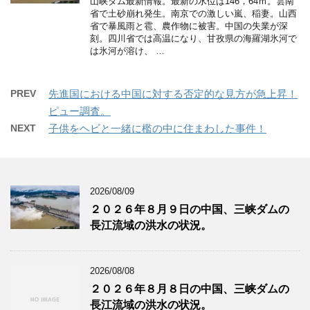
山峡ダム最新情報。最新の水位は146，64ｍ。雲南
省で土砂崩れ発生。南京での激しい嵐、稲妻。山西
省で暴風雨と雹、農作物に被害。中国の失業が深
刻。四川省では高温になり、甘孜県の海羅湖氷河で
は氷河が溶け、 …
PREV
先進国における中国に対する否定的な見方が急上昇！
ピュー調査。
NEXT
子供をヘビと一緒に檻の中に住まわした事件！
2026/08/09
２０２６年８月９日の中国、三峡ダムの
長江流域の洪水の状況。
2026/08/08
２０２６年８月８日の中国、三峡ダムの
長江流域の洪水の状況。