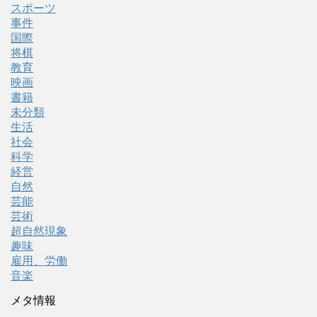
スポーツ
事件
国際
将棋
教育
映画
書籍
未分類
生活
社会
科学
経営
自然
芸能
芸術
超自然現象
趣味
雇用、労働
音楽
メタ情報