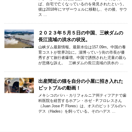
ば、自宅で亡くなっているのを発見されたという。
彼は2018年にマザーウェルに移動し、その後、サウ
ス …
２０２３年５月５日の中国、三峡ダムの
長江流域の洪水の状況。
山峡ダム最新情報。最新水位は157.09m。中国の養
育コストが世界2位に。淄博っていう街の市長が優
秀すぎて旅行者爆増。中国で誘拐された児童の親ら
が悲痛な訴え。 三峡ダムの長江流域の洪水の …
出産間近の猫を自分の小屋に招き入れた
ピットブルの動画！
メキシコのバハ・カリフォルニア州ティフアナで歯
科医院を経営するホアン・ホゼ・P.フロレスさん
（Juan Jose P. Flores）は、オスのピットブルのハ
デス（Hades）を飼っている。そのハデス …