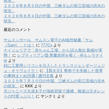
状況。
２０２６年８月５日の中国、三峡ダムの長江流域の洪水の
状況。
２０２６年８月４日の中国、三峡ダムの長江流域の洪水の
状況。
最近のコメント
サムスンガール、サムスン電子のAI仮想秘書「サム
（Sam）」とは！
に
777Cx
より
ナイジェリアで「赤ちゃん工場」から10人救出 動画や実
態！
に
レプティリアン⑬ 悪魔崇拝を覗く - 何もシラナイ
re
より
顔に工業用シリコンを注入したトランスジェンダージュジ
ュ・オリヴェイラ！
に
【異次元】整形で大失敗した世界
の事例まとめ25選 | 週刊文集
より
２０２５年７月３０日の中国、三峡ダムの長江流域の洪水
の状況。
に
KKK
より
元ジャニーズ大貞太子が強盗容疑で逮捕、報道は元タレン
トの忖度っぷり！
に
ヤンクミ
より