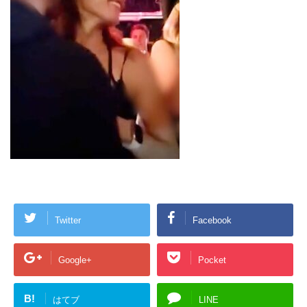
Twitter
Facebook
Google+
Pocket
B!
はてブ
LINE