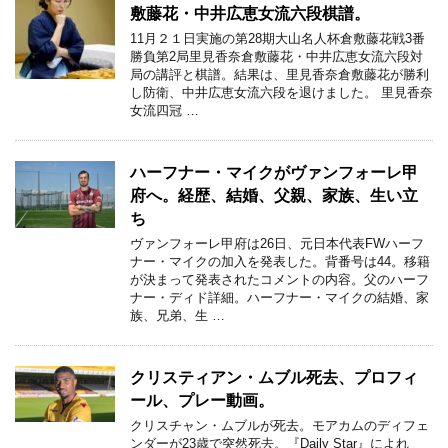
敷藤花・中井広恵女流六段棋譜。
11月２１日実施の第28期大山名人杯倉敷藤花戦3番
勝負第2局里見香奈倉敷藤花・中井広恵女流六段対
局の講評と棋譜。結果は、里見香奈倉敷藤花が勝利
し防衛、中井広恵女流六段を退けました。 里見香奈
女流四冠 …
ハーフナー・マイクがヴァンフォーレ甲
府へ。経歴、結婚、父親、家族、生い立
ち
ヴァンフォーレ甲府は26日、元日本代表FWハーフ
ナー・マイクの加入を発表した。背番号は44。移籍
が決まって発表されたコメントの内容。父のハーフ
ナー・ディド詳細。ハーフナー・マイクの結婚、家
族、兄弟、生 …
クリスティアン・ムブル死去、プロフィ
ール、プレー動画。
クリスチャン・ムブルが死去。モアカムのディフェ
ンダーが23歳で突然死去。『Daily Star』によれ