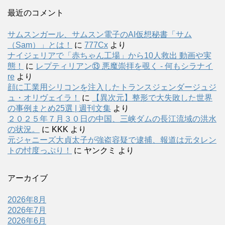
最近のコメント
サムスンガール、サムスン電子のAI仮想秘書「サム
（Sam）」とは！
に
777Cx
より
ナイジェリアで「赤ちゃん工場」から10人救出 動画や実
態！
に
レプティリアン⑬ 悪魔崇拝を覗く - 何もシラナイ
re
より
顔に工業用シリコンを注入したトランスジェンダージュジ
ュ・オリヴェイラ！
に
【異次元】整形で大失敗した世界
の事例まとめ25選 | 週刊文集
より
２０２５年７月３０日の中国、三峡ダムの長江流域の洪水
の状況。
に
KKK
より
元ジャニーズ大貞太子が強盗容疑で逮捕、報道は元タレン
トの忖度っぷり！
に
ヤンクミ
より
アーカイブ
2026年8月
2026年7月
2026年6月