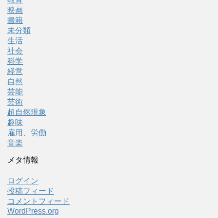
映画
書籍
未分類
生活
社会
科学
経営
自然
芸能
芸術
超自然現象
趣味
雇用、労働
音楽
メタ情報
ログイン
投稿フィード
コメントフィード
WordPress.org