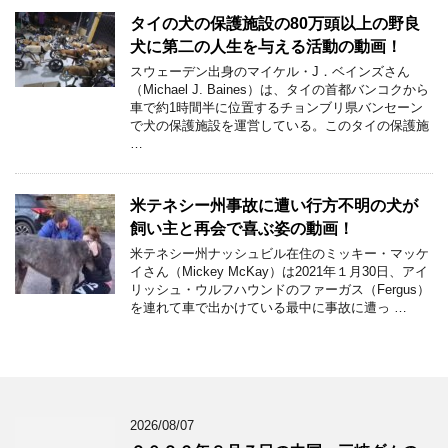
タイの犬の保護施設の80万頭以上の野良
犬に第二の人生を与える活動の動画！
スウェーデン出身のマイケル・J．ベインズさん
（Michael J. Baines）は、タイの首都バンコクから
車で約1時間半に位置するチョンブリ県バンセーン
で犬の保護施設を運営している。このタイの保護施
…
米テネシー州事故に遭い行方不明の犬が
飼い主と再会で喜ぶ姿の動画！
米テネシー州ナッシュビル在住のミッキー・マッケ
イさん（Mickey McKay）は2021年１月30日、アイ
リッシュ・ウルフハウンドのファーガス（Fergus）
を連れて車で出かけている最中に事故に遭っ …
2026/08/07