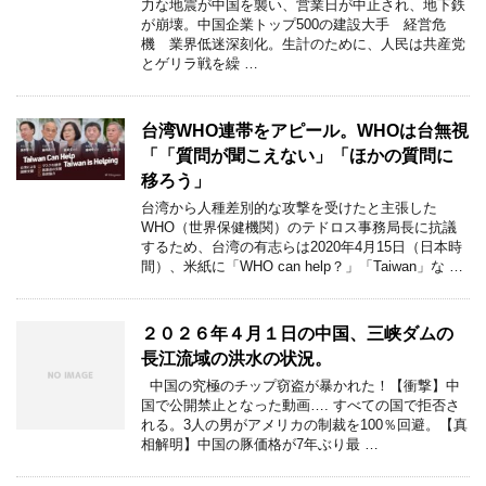
力な地震が中国を襲い、営業日が中止され、地下鉄
が崩壊。中国企業トップ500の建設大手 経営危
機 業界低迷深刻化。生計のために、人民は共産党
とゲリラ戦を繰 …
台湾WHO連帯をアピール。WHOは台無視
「「質問が聞こえない」「ほかの質問に
移ろう」
台湾から人種差別的な攻撃を受けたと主張した
WHO（世界保健機関）のテドロス事務局長に抗議
するため、台湾の有志らは2020年4月15日（日本時
間）、米紙に「WHO can help？」「Taiwan」な …
２０２６年４月１日の中国、三峡ダムの
長江流域の洪水の状況。
中国の究極のチップ窃盗が暴かれた！【衝撃】中
国で公開禁止となった動画…. すべての国で拒否さ
れる。3人の男がアメリカの制裁を100％回避。【真
相解明】中国の豚価格が7年ぶり最 …