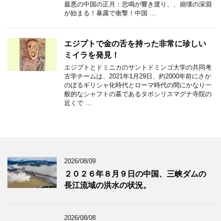
最悪の中国の正月：悲鳴が響き渡り、、崩壊の深淵
が始まる！暴露で衝撃！中国 …
エジプトで金の舌を持った非常に珍しい
ミイラを発見！
エジプトとドミニカのサントドミンゴ大学の共同考
古学チームは、2021年1月29日、約2000年前にさか
のぼるギリシャ化時代とローマ時代の間にかなり一
般的なシャフトの墓であるタポシリスマグナ寺院の
近くで …
2026/08/09
２０２６年８月９日の中国、三峡ダムの
長江流域の洪水の状況。
2026/08/08