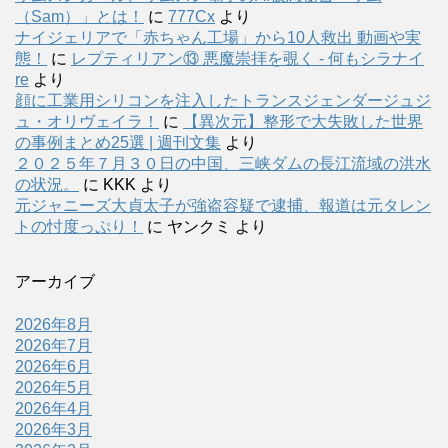
（Sam）」とは！
に
777Cx
より
ナイジェリアで「赤ちゃん工場」から10人救出 動画や実
態！
に
レプティリアン⑬ 悪魔崇拝を覗く - 何もシラナイ
re
より
顔に工業用シリコンを注入したトランスジェンダージュジ
ュ・オリヴェイラ！
に
【異次元】整形で大失敗した世界
の事例まとめ25選 | 週刊文集
より
２０２５年７月３０日の中国、三峡ダムの長江流域の洪水
の状況。
に
KKK
より
元ジャニーズ大貞太子が強盗容疑で逮捕、報道は元タレン
トの忖度っぷり！
に
ヤンクミ
より
アーカイブ
2026年8月
2026年7月
2026年6月
2026年5月
2026年4月
2026年3月