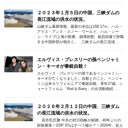
２０２３年１月５日の中国、三峡ダムの
長江流域の洪水の状況。
山峡ダム最新情報。最新の水位は158.17ｍ。ハル・
アイス・アンド・スノー・ワールド、ハル・シー
ン・ライブ!上海の医療、崩壊状態。処罰回避で辞職
する中国幹部が相次ぐ。 三峡ダムの長江流域 …
エルヴィス・プレスリーの孫ベンジャミ
ン・キーオが拳銃自殺！
エルヴィス・プレスリーの孫であるベンジャミン・
キーオが亡くなりました。自殺とのこと。ベンジャ
ミンは米カリフォルニアで拳銃自殺。享年27歳。シ
ョートフィルム「Rod & Barry」の出演動画紹 …
２０２６年２月１２日の中国、三峡ダム
の長江流域の洪水の状況。
高市氏圧勝 中共の対日戦略が頓挫。40年ぶりの
財政暴落！GDP 5%はすべて嘘か？！2026年、史上