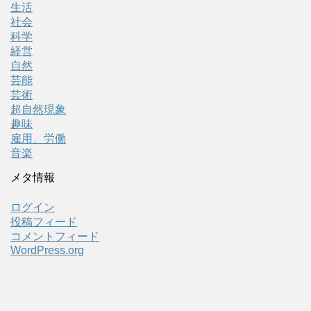
生活
社会
科学
経営
自然
芸能
芸術
超自然現象
趣味
雇用、労働
音楽
メタ情報
ログイン
投稿フィード
コメントフィード
WordPress.org