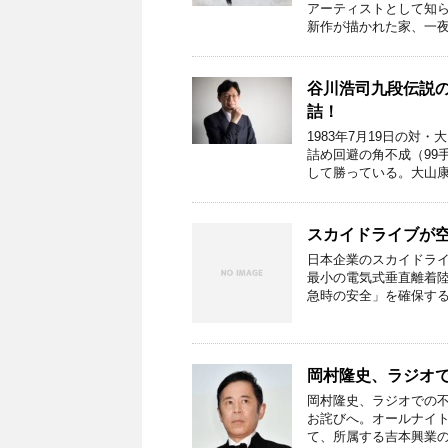
アーティストとして知
新作が描かれた家、一夜
谷川浩司九段伝説の
詰！
1983年7月19日の
詰め回避の角不成（99
して勝っている。大山康
スカイドライブが
日本企業のスカイドライ
最小の電気式垂直離着
急時の安全」を確保する
岡村隆史、ラジオ
岡村隆史、ラジオでの不
お詫びへ。オールナイ
て、所属する吉本興業の