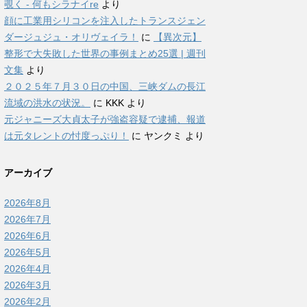
覗く - 何もシラナイre
より
顔に工業用シリコンを注入したトランスジェン
ダージュジュ・オリヴェイラ！
に
【異次元】
整形で大失敗した世界の事例まとめ25選 | 週刊
文集
より
２０２５年７月３０日の中国、三峡ダムの長江
流域の洪水の状況。
に
KKK
より
元ジャニーズ大貞太子が強盗容疑で逮捕、報道
は元タレントの忖度っぷり！
に
ヤンクミ
より
アーカイブ
2026年8月
2026年7月
2026年6月
2026年5月
2026年4月
2026年3月
2026年2月