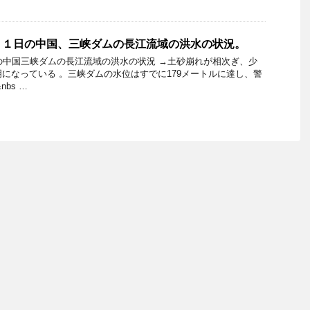
１１日の中国、三峡ダムの長江流域の洪水の状況。
日の中国三峡ダムの長江流域の洪水の状況 →土砂崩れが相次ぎ、少
明になっている 。三峡ダムの水位はすでに179メートルに達し、警
bs …