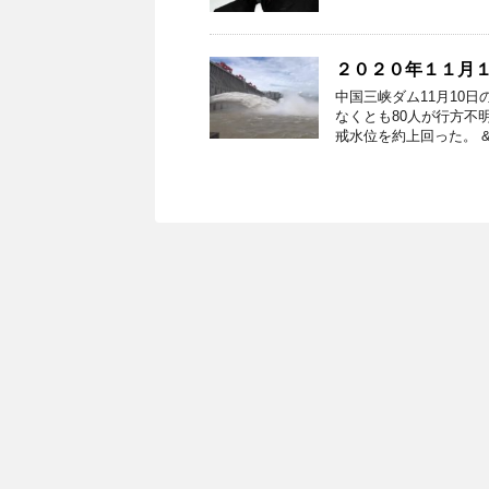
２０２０年１１月
中国三峡ダム11月10
なくとも80人が行方不
戒水位を約上回った。 &n