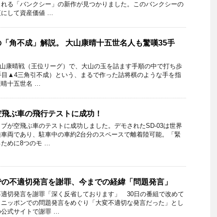
られる「バンクシー」の新作が見つかりました。このバンクシーの
にして資産価値 …
「角不成」解説。 大山康晴十五世名人も驚嘆35手
対・大山康晴戦（王位リーグ）で、大山の玉を詰ます手順の中で打ち歩
手目▲4三角引不成）という、まるで作った詰将棋のような手を指
晴十五世名 …
空飛ぶ車の飛行テストに成功！
ブが空飛ぶ車のテストに成功しました。デモされたSD-03は世界
陸車両であり、駐車中の車約2台分のスペースで離着陸可能。「緊
ために8つのモ …
での不適切発言を謝罪、今までの経緯「問題発言」
適切発言を謝罪「深く反省しております」 30日の番組で改めて
トニッポンでの問題発言をめぐり「大変不適切な発言だった」とし
公式サイトで謝罪 …