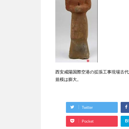
西安咸陽国際空港の拡張工事現場古代文
規模は膨大。
Twitter
B
Pocket