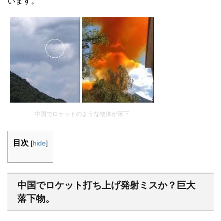
います。
中国でロケットのような物体が落下
目次
[
hide
]
中国でロケット打ち上げ発射ミスか？巨大
落下物。