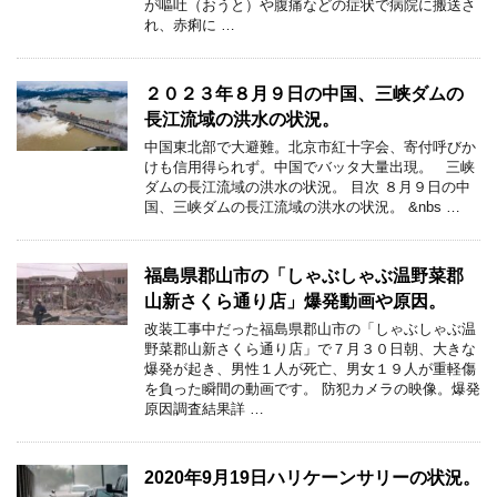
が嘔吐（おうと）や腹痛などの症状で病院に搬送さ
れ、赤痢に …
２０２３年８月９日の中国、三峡ダムの
長江流域の洪水の状況。
中国東北部で大避難。北京市紅十字会、寄付呼びか
けも信用得られず。中国でバッタ大量出現。 三峡
ダムの長江流域の洪水の状況。 目次 ８月９日の中
国、三峡ダムの長江流域の洪水の状況。 &nbs …
福島県郡山市の「しゃぶしゃぶ温野菜郡
山新さくら通り店」爆発動画や原因。
改装工事中だった福島県郡山市の「しゃぶしゃぶ温
野菜郡山新さくら通り店」で７月３０日朝、大きな
爆発が起き、男性１人が死亡、男女１９人が重軽傷
を負った瞬間の動画です。 防犯カメラの映像。爆発
原因調査結果詳 …
2020年9月19日ハリケーンサリーの状況。