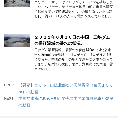
ハリケーンサリーはフロリダとアラバマを破壊しま
した。ハリケーンサリーは水曜日の朝に米国の湾岸
で猛烈な勢いで時速165 km / hの風と激しい雨に襲
われ、約500,000人の人々が電力を失っていました
…
２０２１年８月２０日の中国、三峡ダム
の長江流域の洪水の状況。
三峡ダム最新情報。最新の水位は146m。湖北省水
州503mmの雨が降り、21人が死亡、4人が行方不明
になった。中国の多くの場所で新たな大雨が降って
います。広州での大雨、隋州、湖兵衛での大雨、雲
南での大 …
PREV
【異変】ロッキー山脈北部など天候異変（積雪１５ｃ
ｍ）の動画！
NEXT
中国福建省にある三明市で充電中の電気自動車が爆発
の動画！