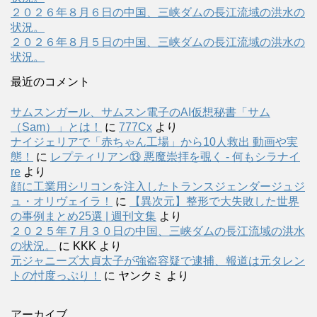
２０２６年８月６日の中国、三峡ダムの長江流域の洪水の
状況。
２０２６年８月５日の中国、三峡ダムの長江流域の洪水の
状況。
最近のコメント
サムスンガール、サムスン電子のAI仮想秘書「サム
（Sam）」とは！
に
777Cx
より
ナイジェリアで「赤ちゃん工場」から10人救出 動画や実
態！
に
レプティリアン⑬ 悪魔崇拝を覗く - 何もシラナイ
re
より
顔に工業用シリコンを注入したトランスジェンダージュジ
ュ・オリヴェイラ！
に
【異次元】整形で大失敗した世界
の事例まとめ25選 | 週刊文集
より
２０２５年７月３０日の中国、三峡ダムの長江流域の洪水
の状況。
に
KKK
より
元ジャニーズ大貞太子が強盗容疑で逮捕、報道は元タレン
トの忖度っぷり！
に
ヤンクミ
より
アーカイブ