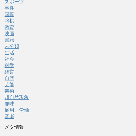
スポーツ
事件
国際
将棋
教育
映画
書籍
未分類
生活
社会
科学
経営
自然
芸能
芸術
超自然現象
趣味
雇用、労働
音楽
メタ情報