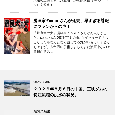
大級の三峡ダム（湖北省）が制限水位（145メート
ル）を超える …
漫画家のcocoさんが死去、早すぎる訃報
にファンからの声！
「野良犬の犬」漫画家ｃｏｃｏさんが死去しまし
た。cocoさんは2021年1月7日にツイッターで「も
しかしたらなんとなく察してる方がいらっしゃるか
もですが、去年癌の手術しましてまだ治療中なので
連載が超ス …
2026/08/06
２０２６年８月６日の中国、三峡ダムの
長江流域の洪水の状況。
2026/08/05