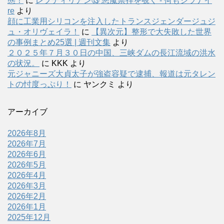
態！
に
レプティリアン⑬ 悪魔崇拝を覗く - 何もシラナイ
re
より
顔に工業用シリコンを注入したトランスジェンダージュジ
ュ・オリヴェイラ！
に
【異次元】整形で大失敗した世界
の事例まとめ25選 | 週刊文集
より
２０２５年７月３０日の中国、三峡ダムの長江流域の洪水
の状況。
に
KKK
より
元ジャニーズ大貞太子が強盗容疑で逮捕、報道は元タレン
トの忖度っぷり！
に
ヤンクミ
より
アーカイブ
2026年8月
2026年7月
2026年6月
2026年5月
2026年4月
2026年3月
2026年2月
2026年1月
2025年12月