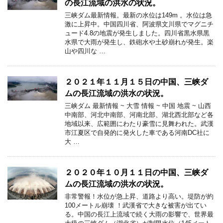
の長江流域の洪水の状況。
三峡ダム最新情報。最新の水位は149m 。水位は急
激に上昇中。中国四川省、阿波県文川県でマグニチ
ュード4.8の地震が発生しました。四川省黒水県黒
水県で大雨が発生し、鉄砲水や土砂崩れが発生。楽
山や四川な …
２０２１年１１月１５日の中国、三峡ダ
ムの長江流域の洪水の状況。
三峡ダム 最新情報 ~ 大雪 情報 ~ 中国 地震 ~ 山西
中南部、河北中南部、河南北部、湖北西北部など各
地域以来、広範囲にわたり豪雪に見舞われた。武漢
市江夏区で自発的に発火した車である河南DC社に
大 …
２０２０年１０月１１日の中国、三峡ダ
ムの長江流域の洪水の状況。
非常警報！水位が急上昇、道路より高い。堤防が約
100メートル崩壊 ！武漢省で大きな被害が出てい
る。中国の長江上流域で続く大雨の影響で、世界最