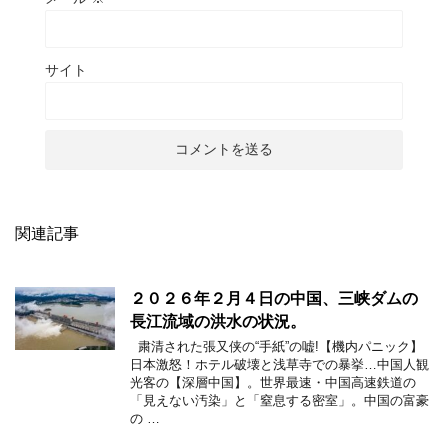
サイト
関連記事
２０２６年２月４日の中国、三峡ダムの
長江流域の洪水の状況。
粛清された張又侠の“手紙”の嘘!【機内パニック】
日本激怒！ホテル破壊と浅草寺での暴挙…中国人観
光客の【深層中国】。世界最速・中国高速鉄道の
「見えない汚染」と「窒息する密室」。中国の富豪
の …