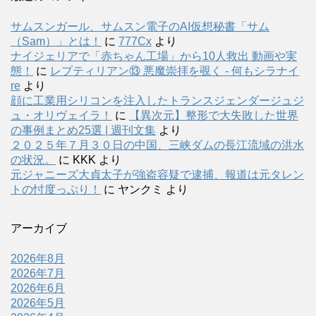
サムスンガール、サムスン電子のAI仮想秘書「サム
（Sam）」とは！
に
777Cx
より
ナイジェリアで「赤ちゃん工場」から10人救出 動画や実
態！
に
レプティリアン⑬ 悪魔崇拝を覗く - 何もシラナイ
re
より
顔に工業用シリコンを注入したトランスジェンダージュジ
ュ・オリヴェイラ！
に
【異次元】整形で大失敗した世界
の事例まとめ25選 | 週刊文集
より
２０２５年７月３０日の中国、三峡ダムの長江流域の洪水
の状況。
に
KKK
より
元ジャニーズ大貞太子が強盗容疑で逮捕、報道は元タレン
トの忖度っぷり！
に
ヤンクミ
より
アーカイブ
2026年8月
2026年7月
2026年6月
2026年5月