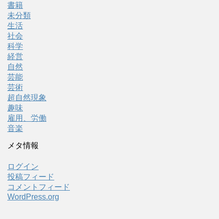
書籍
未分類
生活
社会
科学
経営
自然
芸能
芸術
超自然現象
趣味
雇用、労働
音楽
メタ情報
ログイン
投稿フィード
コメントフィード
WordPress.org