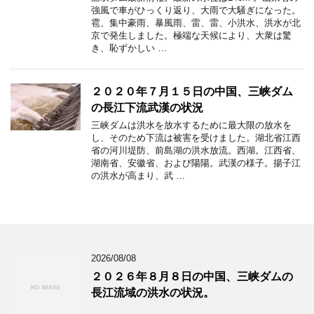
強風で車がひっくり返り、大雨で大騒ぎになった。
雹、集中豪雨、暴風雨、雷、雷、小洪水、洪水が北
京で発生しました。極端な天候により、大衆は驚
き、恥ずかしい …
２０２０年７月１５日の中国、三峡ダム
の長江下流武漢の状況
三峡ダムは洪水を放水するために最大限の放水を
し、そのため下流は被害を受けました。湖北省江西
省の河川堤防、前島湖の洪水放流。西湖。江西省、
湖南省、安徽省、および陽陽。武漢の様子。揚子江
の洪水が高まり、武 …
2026/08/08
２０２６年８月８日の中国、三峡ダムの
長江流域の洪水の状況。