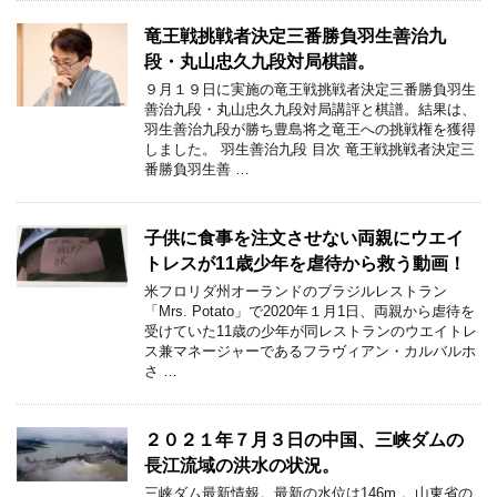
竜王戦挑戦者決定三番勝負羽生善治九
段・丸山忠久九段対局棋譜。
９月１９日に実施の竜王戦挑戦者決定三番勝負羽生
善治九段・丸山忠久九段対局講評と棋譜。結果は、
羽生善治九段が勝ち豊島将之竜王への挑戦権を獲得
しました。 羽生善治九段 目次 竜王戦挑戦者決定三
番勝負羽生善 …
子供に食事を注文させない両親にウエイ
トレスが11歳少年を虐待から救う動画！
米フロリダ州オーランドのブラジルレストラン
「Mrs. Potato」で2020年１月1日、両親から虐待を
受けていた11歳の少年が同レストランのウエイトレ
ス兼マネージャーであるフラヴィアン・カルバルホ
さ …
２０２１年７月３日の中国、三峡ダムの
長江流域の洪水の状況。
三峡ダム最新情報。最新の水位は146m 。山東省の