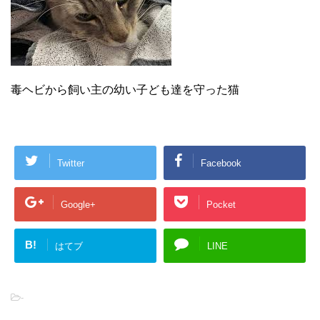
毒ヘビから飼い主の幼い子ども達を守った猫
Twitter
Facebook
Google+
Pocket
B!
はてブ
LINE
-