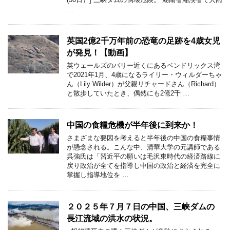
…
英国2億2千万年前の恐竜の足跡を4歳女児
が発見！【動画】
英ウェールズのバリー近くにあるベンドリックス湾
で2021年1月、4歳になるライリー・ウィルダーちゃ
ん（Lily Wilder）が父親リチャードさん（Richard）
と散歩していたとき、偶然にも2億2千 …
中国の食糧危機が半年後に到来か！
さまざまな要因を考えると半年後の中国の食糧事情
が懸念される。こんな中、清華大学の元講師である
呉強氏は「習近平の願いは毛沢東時代の経済路線に
戻り政治が全てを指導し中国の政治と経済を完全に
掌握し指導地位を …
２０２５年７月７日の中国、三峡ダムの
長江流域の洪水の状況。