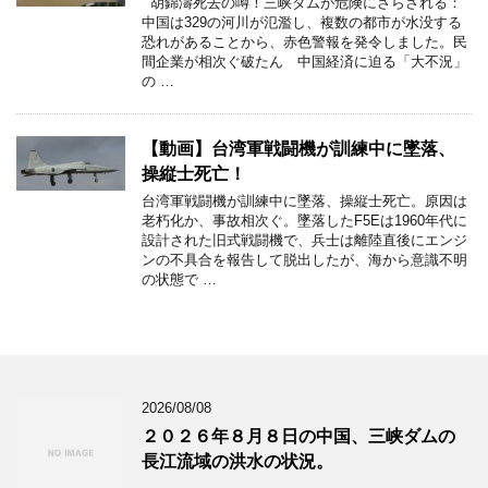
胡錦濤死去の噂！三峡ダムが危険にさらされる：
中国は329の河川が氾濫し、複数の都市が水没する
恐れがあることから、赤色警報を発令しました。民
間企業が相次ぐ破たん 中国経済に迫る「大不況」
の …
【動画】台湾軍戦闘機が訓練中に墜落、
操縦士死亡！
台湾軍戦闘機が訓練中に墜落、操縦士死亡。原因は
老朽化か、事故相次ぐ。墜落したF5Eは1960年代に
設計された旧式戦闘機で、兵士は離陸直後にエンジ
ンの不具合を報告して脱出したが、海から意識不明
の状態で …
2026/08/08
２０２６年８月８日の中国、三峡ダムの
長江流域の洪水の状況。