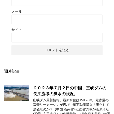
メール
※
サイト
関連記事
２０２３年７月２日の中国、三峡ダムの
長江流域の洪水の状況。
山峡ダム最新情報。最新水位は150.78m。元香港の
富豪リーカーシンが再び中華不動産購入？果たして
底値なのか？【中国 湖南省+江西省の車が流された
(30日）] 三峡ダムの倒壊危険。 湖南省湘渓省で大雨