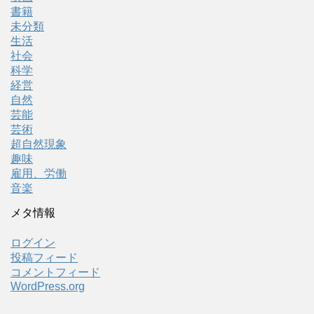
書籍
未分類
生活
社会
科学
経営
自然
芸能
芸術
超自然現象
趣味
雇用、労働
音楽
メタ情報
ログイン
投稿フィード
コメントフィード
WordPress.org