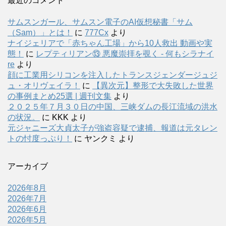
最近のコメント
サムスンガール、サムスン電子のAI仮想秘書「サム
（Sam）」とは！
に
777Cx
より
ナイジェリアで「赤ちゃん工場」から10人救出 動画や実
態！
に
レプティリアン⑬ 悪魔崇拝を覗く - 何もシラナイ
re
より
顔に工業用シリコンを注入したトランスジェンダージュジ
ュ・オリヴェイラ！
に
【異次元】整形で大失敗した世界
の事例まとめ25選 | 週刊文集
より
２０２５年７月３０日の中国、三峡ダムの長江流域の洪水
の状況。
に
KKK
より
元ジャニーズ大貞太子が強盗容疑で逮捕、報道は元タレン
トの忖度っぷり！
に
ヤンクミ
より
アーカイブ
2026年8月
2026年7月
2026年6月
2026年5月