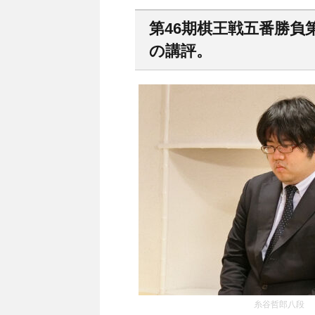
第46期棋王戦五番勝負
の講評。
糸谷哲郎八段