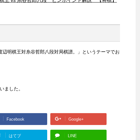
明棋王 vs 糸谷哲郎八段 ピンポイント解説 【将棋】
局渡辺明棋王対糸谷哲郎八段対局棋譜。」というテーマでお
いました。
Facebook
Google+
!
はてブ
LINE