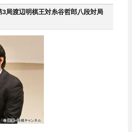
第3局渡辺明棋王対糸谷哲郎八段対局