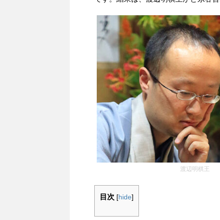
渡辺明棋王
目次
[
hide
]