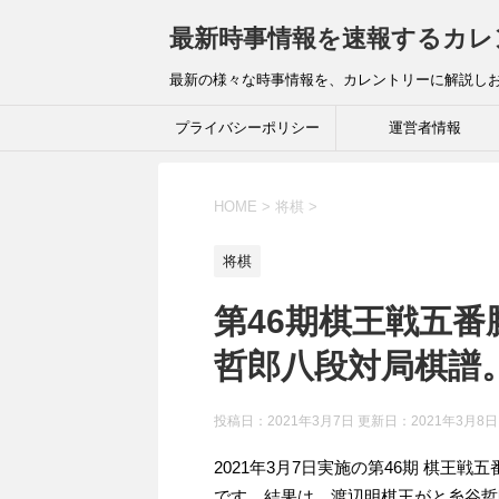
最新時事情報を速報するカレ
最新の様々な時事情報を、カレントリーに解説し
プライバシーポリシー
運営者情報
HOME
>
将棋
>
将棋
第46期棋王戦五番
哲郎八段対局棋譜
投稿日：2021年3月7日 更新日：
2021年3月8日
2021年3月7日実施の第46期 棋王
です。結果は、渡辺明棋王がと糸谷哲