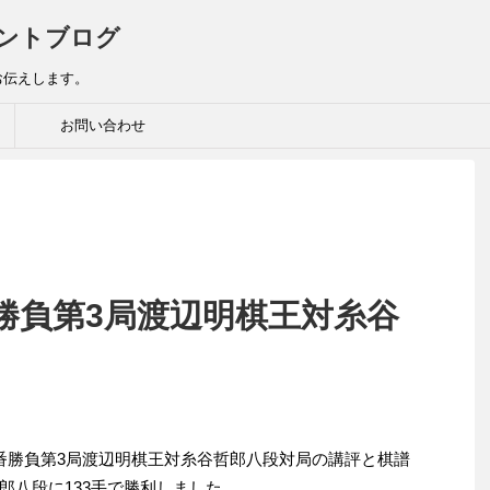
ントブログ
お伝えします。
お問い合わせ
勝負第3局渡辺明棋王対糸谷
。
戦五番勝負第3局渡辺明棋王対糸谷哲郎八段対局の講評と棋譜
郎八段に133手で勝利しました。