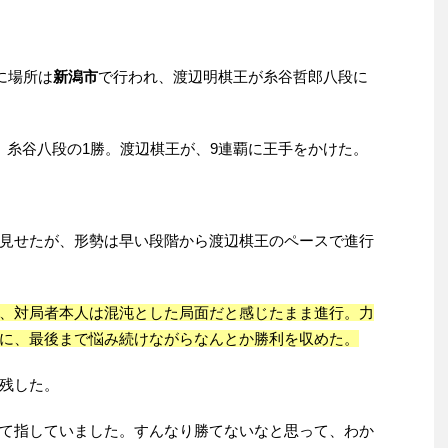
に場所は
新潟市
で行われ、渡辺明棋王が糸谷哲郎八段に
、糸谷八段の1勝。渡辺棋王が、9連覇に王手をかけた。
見せたが、形勢は早い段階から渡辺棋王のペースで進行
、対局者本人は混沌とした局面だと感じたまま進行。力
に、最後まで悩み続けながらなんとか勝利を収めた。
残した。
て指していました。すんなり勝てないなと思って、わか