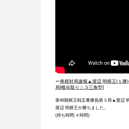
ー
将棋対局速報▲渡辺 明棋王(１勝)
局[横歩取り△３三角型]
第46期棋王戦五番勝負第３局▲渡辺 
渡辺 明棋王が勝ちました。
(持ち時間:４時間)