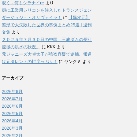
覗く - 何もシラナイre
より
顔に工業用シリコンを注入したトランスジェン
ダージュジュ・オリヴェイラ！
に
【異次元】
整形で大失敗した世界の事例まとめ25選 | 週刊
文集
より
２０２５年７月３０日の中国、三峡ダムの長江
流域の洪水の状況。
に
KKK
より
元ジャニーズ大貞太子が強盗容疑で逮捕、報道
は元タレントの忖度っぷり！
に
ヤンクミ
より
アーカイブ
2026年8月
2026年7月
2026年6月
2026年5月
2026年4月
2026年3月
2026年2月