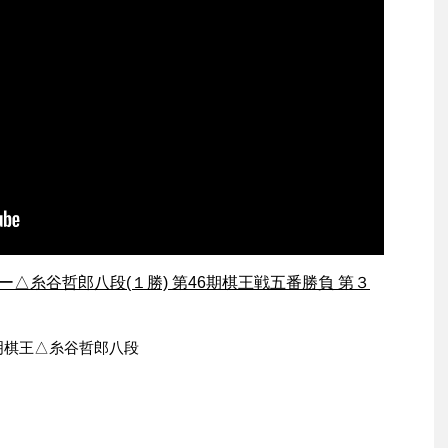
ー△糸谷哲郎八段(１勝) 第46期棋王戦五番勝負 第３
明棋王△糸谷哲郎八段