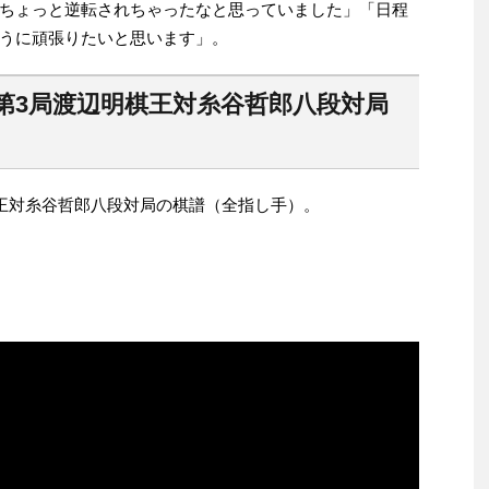
ちょっと逆転されちゃったなと思っていました」「日程
うに頑張りたいと思います」。
負第3局渡辺明棋王対糸谷哲郎八段対局
棋王対糸谷哲郎八段対局の棋譜（全指し手）。