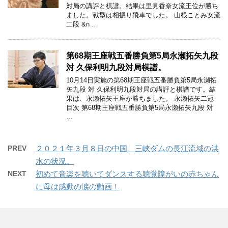
対局の講評と棋譜。結果は里見香奈女流王位が勝ち
ました。戦型は相振り飛車でした。 山根ことみ女流
二段 &n …
第68期王座戦五番勝負第5局永瀬拓矢九段
対 久保利明九段対局棋譜。
10月14日実施の第68期王座戦五番勝負第5局永瀬拓
矢九段 対 久保利明九段対局の講評と棋譜です。結
果は、永瀬拓矢王座が勝ちました。 永瀬拓矢二冠
目次 第68期王座戦五番勝負第5局永瀬拓矢九段 対
…
PREV
２０２１年３月８日の中国、三峡ダムの長江流域の洪
水の状況。
NEXT
初めて音楽を聴いてダンスする聴覚障がいの赤ちゃん
に母は感動の涙の動画！