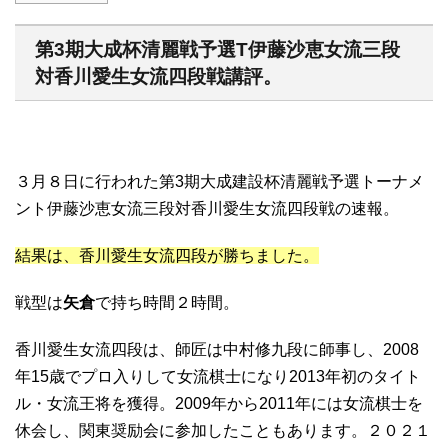
第3期大成杯清麗戦予選T伊藤沙恵女流三段
対香川愛生女流四段戦講評。
３月８日に行われた第3期大成建設杯清麗戦予選トーナメ
ント伊藤沙恵女流三段対香川愛生女流四段戦の速報。
結果は、香川愛生女流四段が勝ちました。
戦型は
矢倉
で持ち時間２時間。
香川愛生女流四段は、師匠は中村修九段に師事し、2008
年15歳でプロ入りして女流棋士になり2013年初のタイト
ル・女流王将を獲得。2009年から2011年には女流棋士を
休会し、関東奨励会に参加したこともあります。２０２１