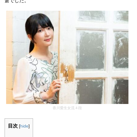
倉でした。
香川愛生女流４段
目次
[
hide
]