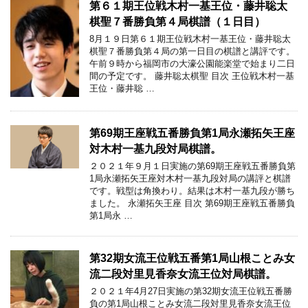
第６１期王位戦木村一基王位・藤井聡太
棋聖７番勝負第４局棋譜（１日目）
8月１９日第６１期王位戦木村一基王位・藤井聡太
棋聖７番勝負第４局の第一日目の棋譜と講評です。
午前９時から福岡市の大濠公園能楽堂で始まり二日
間の予定です。 藤井聡太棋聖 目次 王位戦木村一基
王位・藤井聡 …
第69期王座戦五番勝負第1局永瀬拓矢王座
対木村一基九段対局棋譜。
２０２１年９月１日実施の第69期王座戦五番勝負第
1局永瀬拓矢王座対木村一基九段対局の講評と棋譜
です。戦型は角換わり。結果は木村一基九段が勝ち
ました。 永瀬拓矢王座 目次 第69期王座戦五番勝負
第1局永 …
第32期女流王位戦五番第1局山根ことみ女
流二段対里見香奈女流王位対局棋譜。
２０２１年4月27日実施の第32期女流王位戦五番勝
負の第1局山根ことみ女流二段対里見香奈女流王位