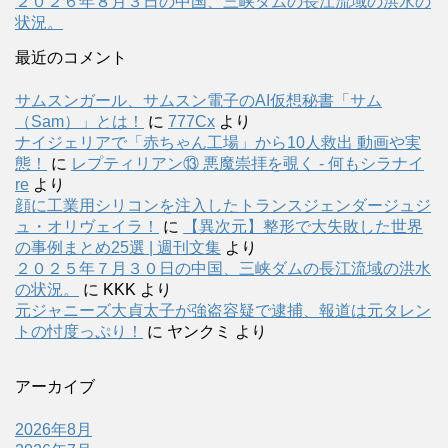
２０２６年８月３日の中国、三峡ダムの長江流域の洪水の
状況。
最近のコメント
サムスンガール、サムスン電子のAI仮想秘書「サム
（Sam）」とは！
に
777Cx
より
ナイジェリアで「赤ちゃん工場」から10人救出 動画や実
態！
に
レプティリアン⑬ 悪魔崇拝を覗く - 何もシラナイ
re
より
顔に工業用シリコンを注入したトランスジェンダージュジ
ュ・オリヴェイラ！
に
【異次元】整形で大失敗した世界
の事例まとめ25選 | 週刊文集
より
２０２５年７月３０日の中国、三峡ダムの長江流域の洪水
の状況。
に
KKK
より
元ジャニーズ大貞太子が強盗容疑で逮捕、報道は元タレン
トの忖度っぷり！
に
ヤンクミ
より
アーカイブ
2026年8月