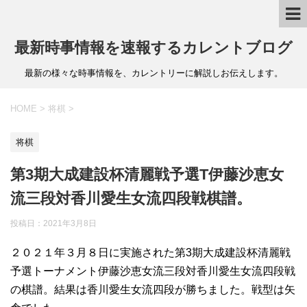
最新時事情報を速報するカレントブログ
最新の様々な時事情報を、カレントリーに解説しお伝えします。
HOME
>
将棋
>
将棋
第3期大成建設杯清麗戦予選T伊藤沙恵女
流三段対香川愛生女流四段戦棋譜。
投稿日：
2021年3月8日
２０２１年３月８日に実施された第3期大成建設杯清麗戦
予選トーナメント伊藤沙恵女流三段対香川愛生女流四段戦
の棋譜。結果は香川愛生女流四段が勝ちました。戦型は矢