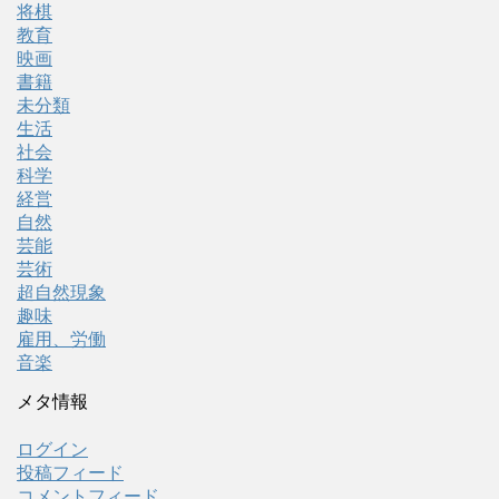
将棋
教育
映画
書籍
未分類
生活
社会
科学
経営
自然
芸能
芸術
超自然現象
趣味
雇用、労働
音楽
メタ情報
ログイン
投稿フィード
コメントフィード