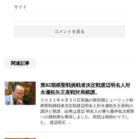
サイト
関連記事
第92期棋聖戦挑戦者決定戦渡辺明名人対
永瀬拓矢王座戦対局棋譜。
２０２１年４月３０日実施の第92期ヒューリック杯
棋聖戦挑戦者決定戦渡辺明名人対永瀬拓矢王座戦の
講評と棋譜。結果は渡辺 明名人が勝ち藤井聡太棋聖
への挑戦権を獲得しました。戦型は相掛かりでし
た。 渡辺明王 …