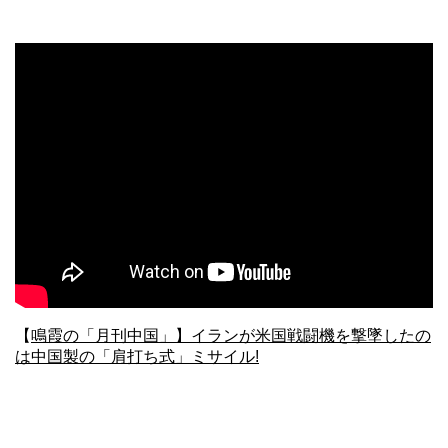
【
鳴霞の「月刊中国」】イランが米国戦闘機を撃墜したの
は中国製の「肩打ち式」ミサイル!