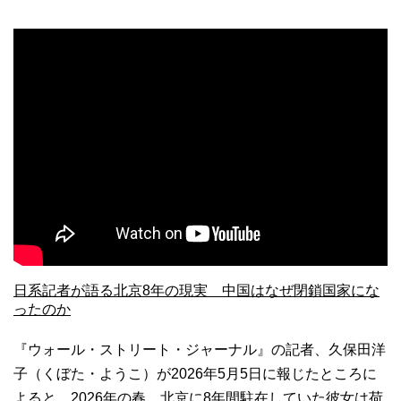
日系記者が語る北京8年の現実 中国はなぜ閉鎖国家にな
ったのか
『ウォール・ストリート・ジャーナル』の記者、久保田洋
子（くぼた・ようこ）が2026年5月5日に報じたところに
よると、2026年の春、北京に8年間駐在していた彼女は荷