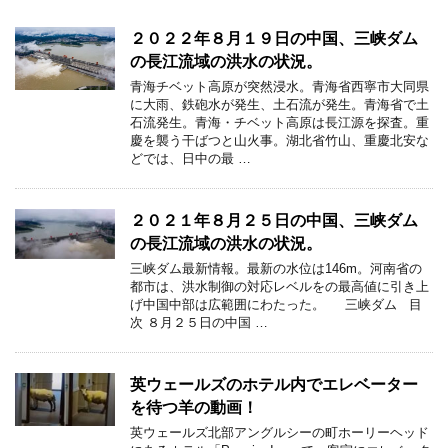
２０２２年８月１９日の中国、三峡ダム
の長江流域の洪水の状況。
青海チベット高原が突然浸水。青海省西寧市大同県
に大雨、鉄砲水が発生、土石流が発生。青海省で土
石流発生。青海・チベット高原は長江源を探査。重
慶を襲う干ばつと山火事。湖北省竹山、重慶北安な
どでは、日中の最 …
２０２１年８月２５日の中国、三峡ダム
の長江流域の洪水の状況。
三峡ダム最新情報。最新の水位は146m。河南省の
都市は、洪水制御の対応レベルをの最高値に引き上
げ中国中部は広範囲にわたった。 三峡ダム 目
次 ８月２５日の中国 …
英ウェールズのホテル内でエレベーター
を待つ羊の動画！
英ウェールズ北部アングルシーの町ホーリーヘッド