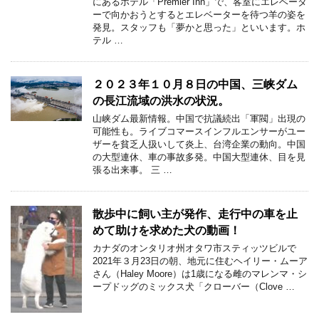
にあるホテル「Premier Inn」で、客室にエレベータ
ーで向かおうとするとエレベーターを待つ羊の姿を
発見。スタッフも「夢かと思った」といいます。ホ
テル …
２０２３年１０月８日の中国、三峡ダム
の長江流域の洪水の状況。
山峡ダム最新情報。中国で抗議続出「軍閥」出現の
可能性も。ライブコマースインフルエンサーがユー
ザーを貧乏人扱いして炎上、台湾企業の動向。中国
の大型連休、車の事故多発。中国大型連休、目を見
張る出来事。 三 …
散歩中に飼い主が発作、走行中の車を止
めて助けを求めた犬の動画！
カナダのオンタリオ州オタワ市スティッツビルで
2021年３月23日の朝、地元に住むヘイリー・ムーア
さん（Haley Moore）は1歳になる雌のマレンマ・シ
ープドッグのミックス犬「クローバー（Clove …