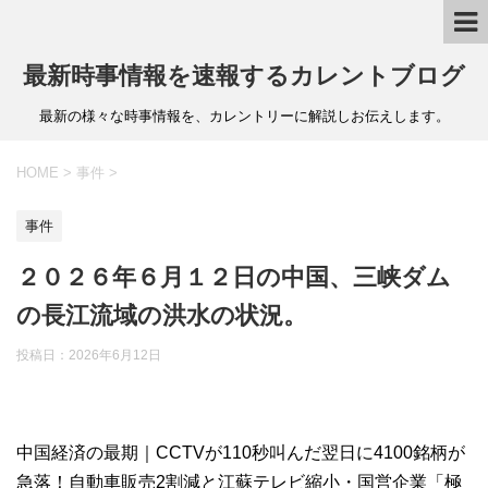
最新時事情報を速報するカレントブログ
最新の様々な時事情報を、カレントリーに解説しお伝えします。
HOME
>
事件
>
事件
２０２６年６月１２日の中国、三峡ダム
の長江流域の洪水の状況。
投稿日：
2026年6月12日
中国経済の最期｜CCTVが110秒叫んだ翌日に4100銘柄が
急落！自動車販売2割減と江蘇テレビ縮小・国営企業「極