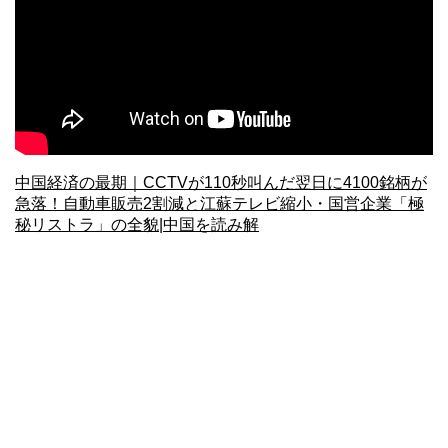
中国経済の最期｜CCTVが110秒叫んだ翌日に4100銘柄が
急落！自動車販売2割減と江蘇テレビ縮小・国営企業「極
秘リストラ」の全貌|中国を読み解