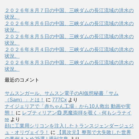
２０２６年８月７日の中国、三峡ダムの長江流域の洪水の
状況。
２０２６年８月６日の中国、三峡ダムの長江流域の洪水の
状況。
２０２６年８月５日の中国、三峡ダムの長江流域の洪水の
状況。
２０２６年８月４日の中国、三峡ダムの長江流域の洪水の
状況。
２０２６年８月３日の中国、三峡ダムの長江流域の洪水の
状況。
最近のコメント
サムスンガール、サムスン電子のAI仮想秘書「サム
（Sam）」とは！
に
777Cx
より
ナイジェリアで「赤ちゃん工場」から10人救出 動画や実
態！
に
レプティリアン⑬ 悪魔崇拝を覗く - 何もシラナイ
re
より
顔に工業用シリコンを注入したトランスジェンダージュジ
ュ・オリヴェイラ！
に
【異次元】整形で大失敗した世界
の事例まとめ25選 | 週刊文集
より