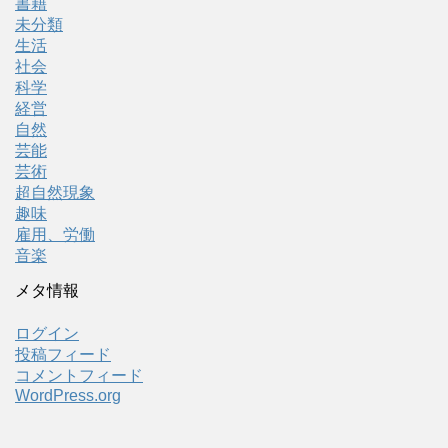
書籍
未分類
生活
社会
科学
経営
自然
芸能
芸術
超自然現象
趣味
雇用、労働
音楽
メタ情報
ログイン
投稿フィード
コメントフィード
WordPress.org