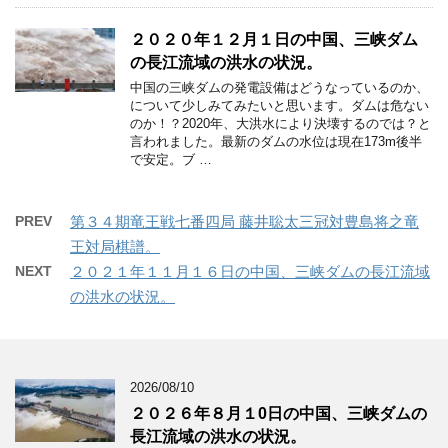
２０２０年１２月１日の中国、三峡ダム
の長江流域の洪水の状況。
中国の三峡ダムの発電設備はどうなっているのか、
について少しみてみたいと思います。ダムは危ない
のか！？2020年、大洪水により決壊するのでは？と
言われました。最新のダムの水位は現在173m後半
で安定。ブ …
PREV
第３４期竜王戦七番四局 藤井聡太三冠対豊島将之竜
王対局棋譜。
NEXT
２０２１年１１月１６日の中国、三峡ダムの長江流域
の洪水の状況。
2026/08/10
２０２６年８月１0日の中国、三峡ダムの
長江流域の洪水の状況。