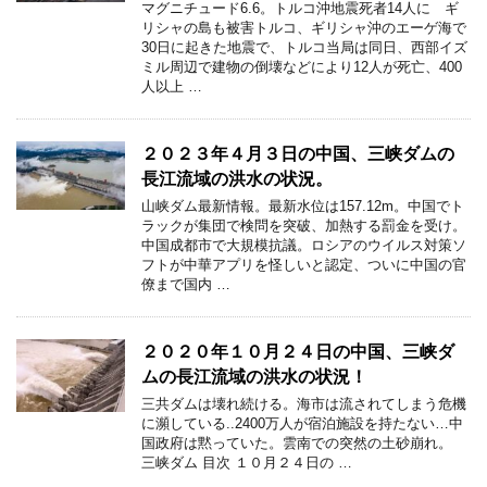
マグニチュード6.6。トルコ沖地震死者14人に ギ
リシャの島も被害トルコ、ギリシャ沖のエーゲ海で
30日に起きた地震で、トルコ当局は同日、西部イズ
ミル周辺で建物の倒壊などにより12人が死亡、400
人以上 …
２０２３年４月３日の中国、三峡ダムの
長江流域の洪水の状況。
山峡ダム最新情報。最新水位は157.12m。中国でト
ラックが集団で検問を突破、加熱する罰金を受け。
中国成都市で大規模抗議。ロシアのウイルス対策ソ
フトが中華アプリを怪しいと認定、ついに中国の官
僚まで国内 …
２０２０年１０月２４日の中国、三峡ダ
ムの長江流域の洪水の状況！
三共ダムは壊れ続ける。海市は流されてしまう危機
に瀕している..2400万人が宿泊施設を持たない…中
国政府は黙っていた。雲南での突然の土砂崩れ。
三峡ダム 目次 １０月２４日の …