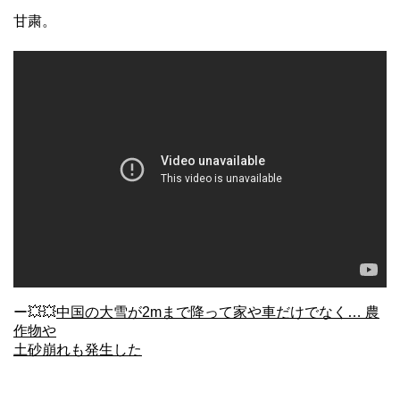
甘粛。
ー💥💥
中国の大雪が2mまで降って家や車だけでなく… 農
作物や
土砂崩れも発生した