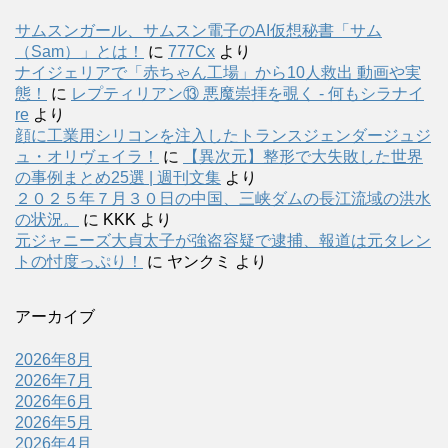
サムスンガール、サムスン電子のAI仮想秘書「サム
（Sam）」とは！
に
777Cx
より
ナイジェリアで「赤ちゃん工場」から10人救出 動画や実
態！
に
レプティリアン⑬ 悪魔崇拝を覗く - 何もシラナイ
re
より
顔に工業用シリコンを注入したトランスジェンダージュジ
ュ・オリヴェイラ！
に
【異次元】整形で大失敗した世界
の事例まとめ25選 | 週刊文集
より
２０２５年７月３０日の中国、三峡ダムの長江流域の洪水
の状況。
に
KKK
より
元ジャニーズ大貞太子が強盗容疑で逮捕、報道は元タレン
トの忖度っぷり！
に
ヤンクミ
より
アーカイブ
2026年8月
2026年7月
2026年6月
2026年5月
2026年4月