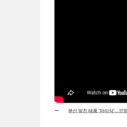
ー
부산 덮친 태풍 ‘마이삭’…인명·