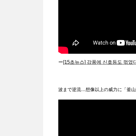
ー
[15초뉴스] 강풍에 신호등도 꺾였다
波まで逆流…想像以上の威力に「釜山恐