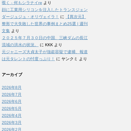
覗く - 何もシラナイre
より
顔に工業用シリコンを注入したトランスジェン
ダージュジュ・オリヴェイラ！
に
【異次元】
整形で大失敗した世界の事例まとめ25選 | 週刊
文集
より
２０２５年７月３０日の中国、三峡ダムの長江
流域の洪水の状況。
に
KKK
より
元ジャニーズ大貞太子が強盗容疑で逮捕、報道
は元タレントの忖度っぷり！
に
ヤンクミ
より
アーカイブ
2026年8月
2026年7月
2026年6月
2026年5月
2026年4月
2026年3月
2026年2月