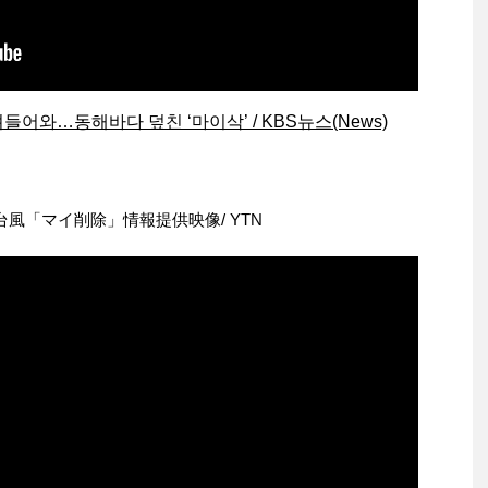
어와…동해바다 덮친 ‘마이삭’ / KBS뉴스(News)
台風「マイ削除」情報提供映像/ YTN