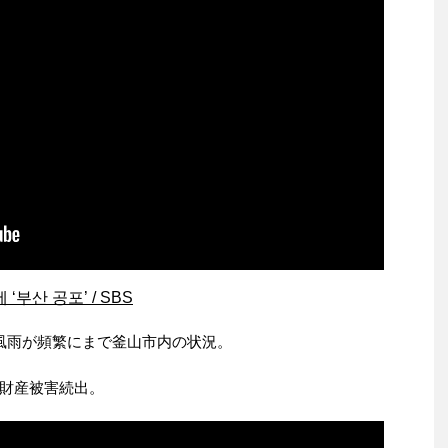
부산 공포’ / SBS
風雨が頻繁にまで釜山市内の状況。
財産被害続出。