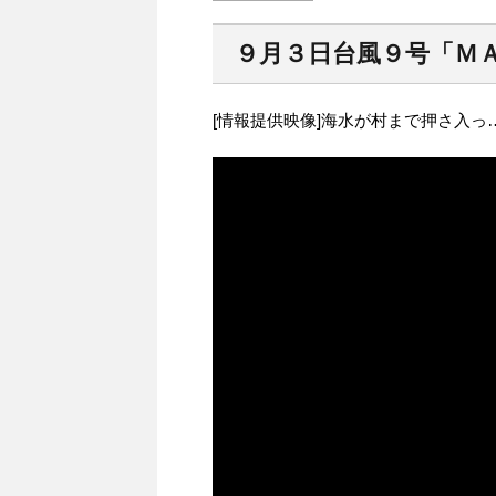
９月３日台風９号「Ｍ
[情報提供映像]海水が村まで押さ入っ…