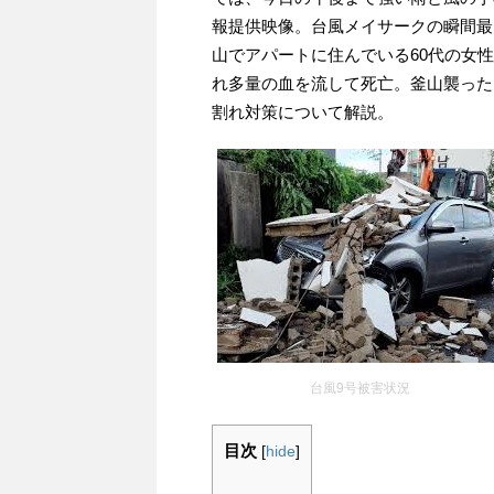
報提供映像。台風メイサークの瞬間最
山でアパートに住んでいる60代の女
れ多量の血を流して死亡。釜山襲った
割れ対策について解説。
台風9号被害状況
目次
[
hide
]