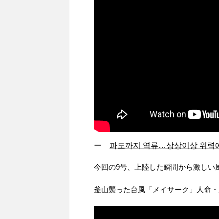
ー
파도까지 역류…상상이상 위력에 ‘
今回の9号、上陸した瞬間から激しい
釜山襲った台風「メイサーク」人命・