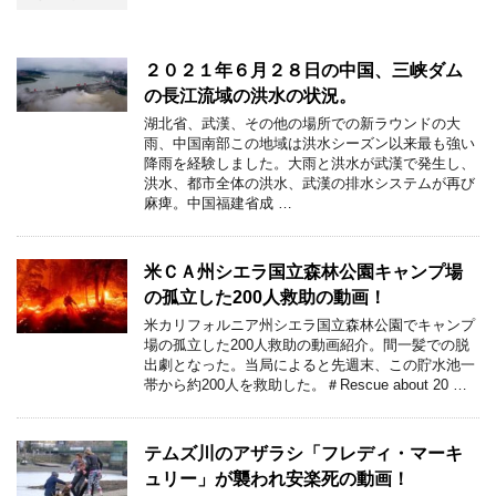
２０２１年６月２８日の中国、三峡ダム
の長江流域の洪水の状況。
湖北省、武漢、その他の場所での新ラウンドの大
雨、中国南部この地域は洪水シーズン以来最も強い
降雨を経験しました。大雨と洪水が武漢で発生し、
洪水、都市全体の洪水、武漢の排水システムが再び
麻痺。中国福建省成 …
米ＣＡ州シエラ国立森林公園キャンプ場
の孤立した200人救助の動画！
米カリフォルニア州シエラ国立森林公園でキャンプ
場の孤立した200人救助の動画紹介。間一髪での脱
出劇となった。当局によると先週末、この貯水池一
帯から約200人を救助した。＃Rescue about 20 …
テムズ川のアザラシ「フレディ・マーキ
ュリー」が襲われ安楽死の動画！