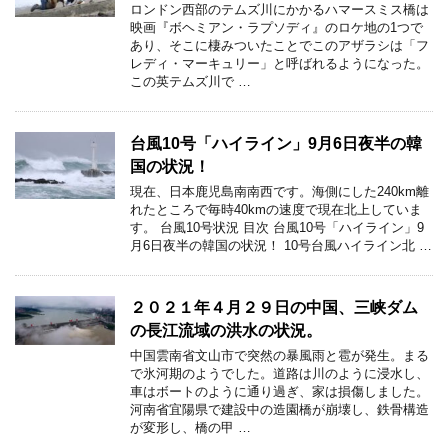
ロンドン西部のテムズ川にかかるハマースミス橋は
映画『ボヘミアン・ラプソディ』のロケ地の1つで
あり、そこに棲みついたことでこのアザラシは「フ
レディ・マーキュリー」と呼ばれるようになった。
この英テムズ川で …
台風10号「ハイライン」9月6日夜半の韓
国の状況！
現在、日本鹿児島南南西です。海側にした240km離
れたところで毎時40kmの速度で現在北上していま
す。 台風10号状況 目次 台風10号「ハイライン」9
月6日夜半の韓国の状況！ 10号台風ハイライン北 …
２０２１年４月２９日の中国、三峡ダム
の長江流域の洪水の状況。
中国雲南省文山市で突然の暴風雨と雹が発生。まる
で氷河期のようでした。道路は川のように浸水し、
車はボートのように通り過ぎ、家は損傷しました。
河南省宜陽県で建設中の造園橋が崩壊し、鉄骨構造
が変形し、橋の甲 …