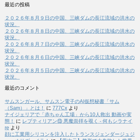
最近の投稿
２０２６年８月９日の中国、三峡ダムの長江流域の洪水の
状況。
２０２６年８月８日の中国、三峡ダムの長江流域の洪水の
状況。
２０２６年８月７日の中国、三峡ダムの長江流域の洪水の
状況。
２０２６年８月６日の中国、三峡ダムの長江流域の洪水の
状況。
２０２６年８月５日の中国、三峡ダムの長江流域の洪水の
状況。
最近のコメント
サムスンガール、サムスン電子のAI仮想秘書「サム
（Sam）」とは！
に
777Cx
より
ナイジェリアで「赤ちゃん工場」から10人救出 動画や実
態！
に
レプティリアン⑬ 悪魔崇拝を覗く - 何もシラナイ
re
より
顔に工業用シリコンを注入したトランスジェンダージュジ