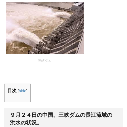
三峡ダム
目次
[
hide
]
９月２４日の中国、三峡ダムの長江流域の
洪水の状況。