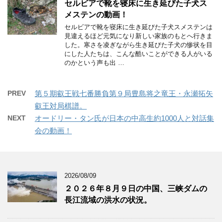
セルビアで靴を寝床に生き延びた子犬ス
メステンの動画！
セルビアで靴を寝床に生き延びた子犬スメステンは
見違えるほど元気になり新しい家族のもとへ行きま
した。寒さを凌ぎながら生き延びた子犬の惨状を目
にした人たちは、こんな酷いことができる人がいる
のかという声も出 …
PREV
第５期叡王戦七番勝負第９局豊島将之竜王・永瀬拓矢
叡王対局棋譜。
NEXT
オードリー・タン氏が日本の中高生約1000人と対話集
会の動画！
2026/08/09
２０２６年８月９日の中国、三峡ダムの
長江流域の洪水の状況。