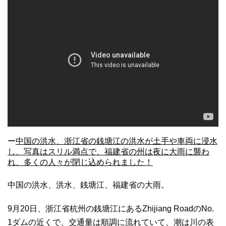
ー
中国の洪水、浙江省の銭塘江の洪水が土手や車両に浸水
し、写真はスリル満点で、福建省の州は夜に大雨に襲わ
れ、多くの人々が閉じ込められました！
中国の洪水、洪水、銭塘江、福建省の大雨。
9月20日、浙江省杭州の銭塘江にあるZhijiang RoadのNo.
1ダムの近くで、交通量は順調に流れていて、潮は川の表