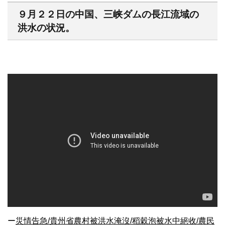
９月２２日の中国、三峡ダムの長江流域の
洪水の状況。
ー
災情告急/貴州省農村被洪水淹沒/稻穀泡被水中絕收/農民