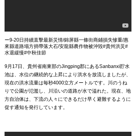
ー9-20日持續直擊最新災情/錦屏縣一條街商鋪損失慘重/惠
來縣道路塌方捎帶落大石/安龍縣農作物被沖毀#貴州洪災#
水退緩慢#中秋佳節
9月17日、貴州省南東部のJingping郡にあるSanbanxi貯水
池は、水位の継続的な上昇により洪水を放流しましたが、
現在の洪水流量は毎秒4000立方メートルです。川のうね
りで公園が氾濫し、川沿いの道路が水で溢れた。現在、地
方自治体は、下流の人々にできるだけ早く避難するように
促す通知を発行しています。