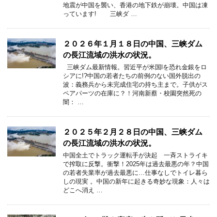
地震が中国を襲い、香港の地下鉄が崩壊。中国は凍
っています! 三峡ダ …
２０２６年１月１８日の中国、三峡ダム
の長江流域の洪水の状況。
三峡ダム最新情報。習近平が米国lを恐れ金銀をロ
シアに!?中国の若者たちの前例のない国外脱出の
波：義務兵から未完成住宅の持ち主まで。子供がス
ペアパーツの在庫に？！河南新蔡・校園突然死の
闇： …
２０２５年２月２８日の中国、三峡ダム
の長江流域の洪水の状況。
中国全土でトラック運転手が決起 一斉ストライキ
で搾取に反撃。衝撃！2025年は過去最悪の年？中国
の若者失業率が過去最悪に…仕事なしでトイレ暮ら
しの現実 。中国の新年に起きる奇妙な現象：人々は
どこへ消え …