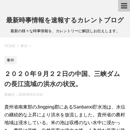
最新時事情報を速報するカレントブログ
最新の様々な時事情報を、カレントリーに解説しお伝えします。
HOME
>
事件
>
事件
２０２０年９月２２日の中国、三峡ダム
の長江流域の洪水の状況。
投稿日：
2020年9月22日
貴州省南東部のJingping郡にあるSanbanxi貯水池は、水位
の継続的な上昇により洪水を放流しました。貴州省の農村
地域は浸水している。米の泡は収穫のない水中に浸かっ