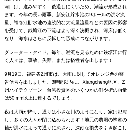
河口は、進みやすく、後退しにくいため、潮流が形成され
ます。今年の長い雨季、新安江貯水池の9ホールの洪水流
量、福春江貯水池の連続的な大流量流量などの要因の影響
を受けて、銭塘江の下流はより深く洗掘され、河床は低く
なり、海水はさらに反転して形成につながります。
グレーター・タイド。毎年、潮流を見るために銭塘江に行
く人々は、事故、失踪、または犠牲者を出します！
9月19日、福建省Z州市は、大雨に対してオレンジ色の警
告信号を出しました。3時間以内に、Xiangcheng地区、Z
州ハイテクゾーン、台湾投資区のいくつかの町や街の雨量
は50 mm以上に達するでしょう。
夜は大雨が降り、通りは小さな川のようになり、家は氾濫
し、多くの人々が閉じ込められます！地元の農場の蜂蜜の
袖が洪水によって通りに流され、深刻な損失を引き起こし