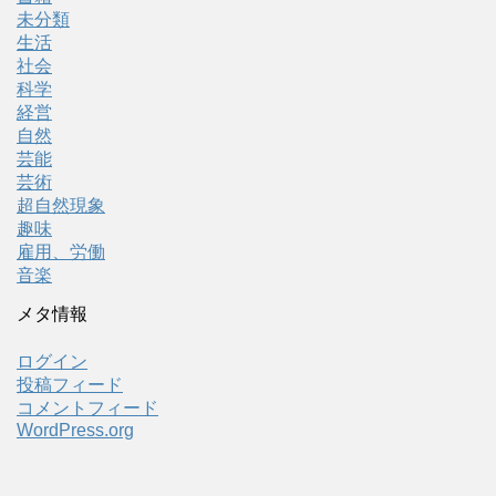
未分類
生活
社会
科学
経営
自然
芸能
芸術
超自然現象
趣味
雇用、労働
音楽
メタ情報
ログイン
投稿フィード
コメントフィード
WordPress.org