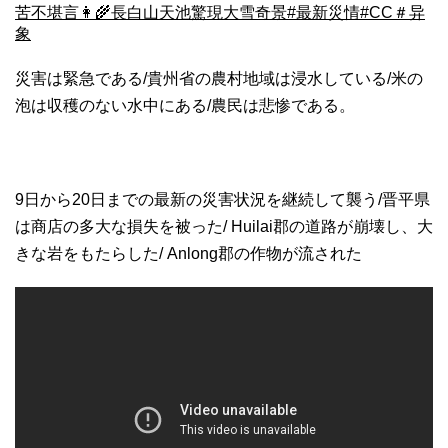
苦不堪言👩‍🌾長白山天池驚現大雪奇景#最新災情#CC＃异
象
災害は緊急である/貴州省の農村地域は浸水している/米の
泡は収穫のない水中にある/農民は悲惨である。
9日から20日までの最新の災害状況を継続して襲う/晋平県
は商店の多大な損失を被った/ Huilai郡の道路が崩壊し、大
きな岩をもたらした/ Anlong郡の作物が流された