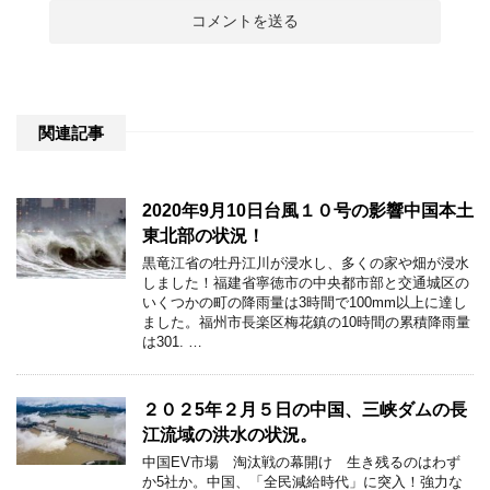
関連記事
2020年9月10日台風１０号の影響中国本土
東北部の状況！
黒竜江省の牡丹江川が浸水し、多くの家や畑が浸水
しました！福建省寧徳市の中央都市部と交通城区の
いくつかの町の降雨量は3時間で100mm以上に達し
ました。福州市長楽区梅花鎮の10時間の累積降雨量
は301. …
２０２5年２月５日の中国、三峡ダムの長
江流域の洪水の状況。
中国EV市場 淘汰戦の幕開け 生き残るのはわず
か5社か。中国、「全民減給時代」に突入！強力な