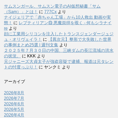
サムスンガール、サムスン電子のAI仮想秘書「サム
（Sam）」とは！
に
777Cx
より
ナイジェリアで「赤ちゃん工場」から10人救出 動画や実
態！
に
レプティリアン⑬ 悪魔崇拝を覗く - 何もシラナイ
re
より
顔に工業用シリコンを注入したトランスジェンダージュジ
ュ・オリヴェイラ！
に
【異次元】整形で大失敗した世界
の事例まとめ25選 | 週刊文集
より
２０２５年７月３０日の中国、三峡ダムの長江流域の洪水
の状況。
に
KKK
より
元ジャニーズ大貞太子が強盗容疑で逮捕、報道は元タレン
トの忖度っぷり！
に
ヤンクミ
より
アーカイブ
2026年8月
2026年7月
2026年6月
2026年5月
2026年4月