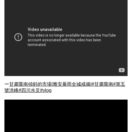
ー
甘肅隴南傾斜的市場|雅安暴雨全城戒備|#甘肅隴南#第五
號洪峰#四川水災#vlog