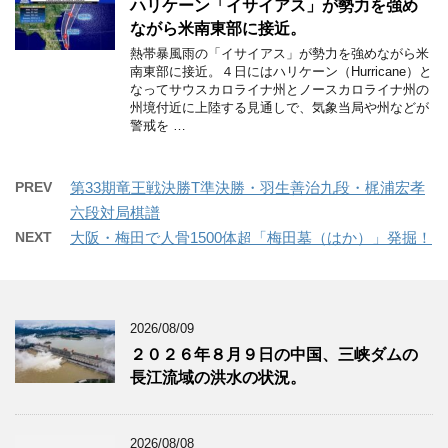
ハリケーン「イサイアス」が勢力を強め
ながら米南東部に接近。
熱帯暴風雨の「イサイアス」が勢力を強めながら米
南東部に接近。４日にはハリケーン（Hurricane）と
なってサウスカロライナ州とノースカロライナ州の
州境付近に上陸する見通しで、気象当局や州などが
警戒を …
PREV
第33期竜王戦決勝T準決勝・羽生善治九段・梶浦宏孝
六段対局棋譜
NEXT
大阪・梅田で人骨1500体超「梅田墓（はか）」発掘！
2026/08/09
２０２６年８月９日の中国、三峡ダムの
長江流域の洪水の状況。
2026/08/08