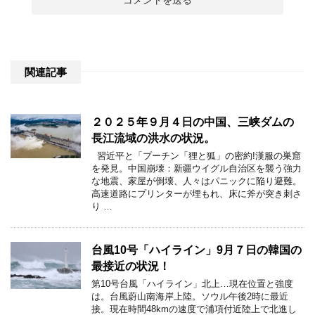
関連記事
２０２５年９月４日の中国、三峡ダムの
長江流域の洪水の状況。
習近平と「プーチン「狸と狐」の密約!漢服の巣窟
を発見。中国崩壊：新疆ウイグル自治区を襲う強力
な地震、家屋が倒壊、人々はパニックに陥り避難。
高速道路にプリンターが埋もれ、床に斧が突き刺さ
り …
台風10号「ハイライン」9月７日の韓国の
最接近の状況！
第10号台風「ハイライン」北上…現在位置と強度
は。台風蔚山南海岸上陸。ソウル午後2時に最近
接。現在時間48kmの速度で浦項付近陸上で北進し