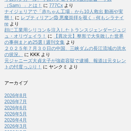
（Sam）」とは！
に
777Cx
より
ナイジェリアで「赤ちゃん工場」から10人救出 動画や実
態！
に
レプティリアン⑬ 悪魔崇拝を覗く - 何もシラナイ
re
より
顔に工業用シリコンを注入したトランスジェンダージュジ
ュ・オリヴェイラ！
に
【異次元】整形で大失敗した世界
の事例まとめ25選 | 週刊文集
より
２０２５年７月３０日の中国、三峡ダムの長江流域の洪水
の状況。
に
KKK
より
元ジャニーズ大貞太子が強盗容疑で逮捕、報道は元タレン
トの忖度っぷり！
に
ヤンクミ
より
アーカイブ
2026年8月
2026年7月
2026年6月
2026年5月
2026年4月
2026年3月