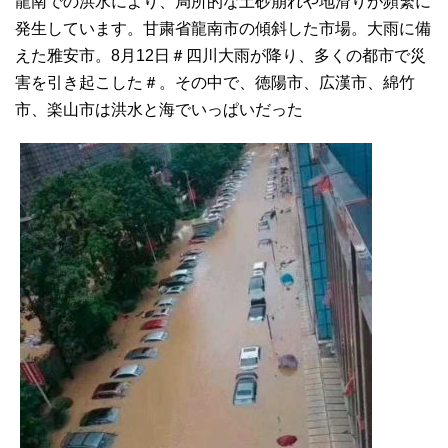
龍南での洪水により、局所的な土砂崩れや地滑りが頻繁に
発生しています。甘粛省龍南市の傾斜した市場。大雨に備
えた雅安市。8月12日＃四川大雨が降り、多くの都市で災
害を引き起こした＃。その中で、徳陽市、広漢市、綿竹
市、楽山市は洪水と海でいっぱいだった