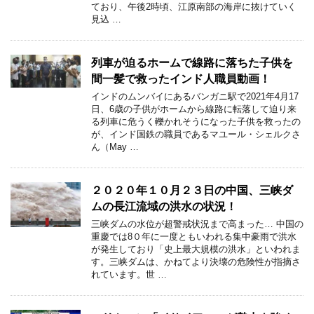
ており、午後2時頃、江原南部の海岸に抜けていく
見込 …
列車が迫るホームで線路に落ちた子供を
間一髪で救ったインド人職員動画！
インドのムンバイにあるバンガニ駅で2021年4月17
日、6歳の子供がホームから線路に転落して迫り来
る列車に危うく轢かれそうになった子供を救ったの
が、インド国鉄の職員であるマユール・シェルクさ
ん（May …
２０２０年１０月２３日の中国、三峡ダ
ムの長江流域の洪水の状況！
三峡ダムの水位が超警戒状況まで高まった… 中国の
重慶では8０年に一度ともいわれる集中豪雨で洪水
が発生しており「史上最大規模の洪水」といわれま
す。三峡ダムは、かねてより決壊の危険性が指摘さ
れています。世 …