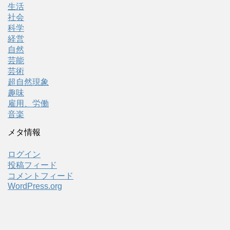
生活
社会
科学
経営
自然
芸能
芸術
超自然現象
趣味
雇用、労働
音楽
メタ情報
ログイン
投稿フィード
コメントフィード
WordPress.org