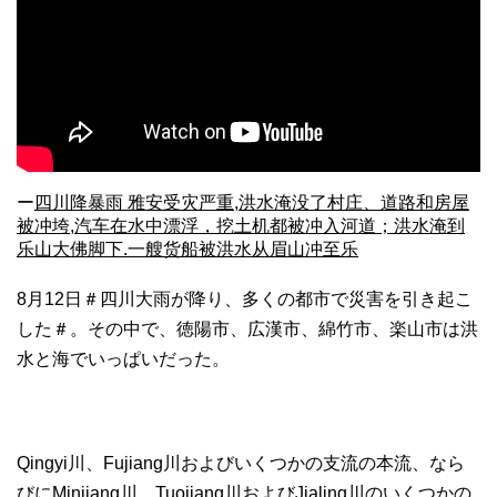
ー
四川降暴雨 雅安受灾严重,洪水淹没了村庄、道路和房屋
被冲垮,汽车在水中漂浮，挖土机都被冲入河道；洪水淹到
乐山大佛脚下.一艘货船被洪水从眉山冲至乐
8月12日＃四川大雨が降り、多くの都市で災害を引き起こ
した＃。その中で、徳陽市、広漢市、綿竹市、楽山市は洪
水と海でいっぱいだった。
Qingyi川、Fujiang川およびいくつかの支流の本流、なら
びにMinjiang川、Tuojiang川およびJialing川のいくつかの