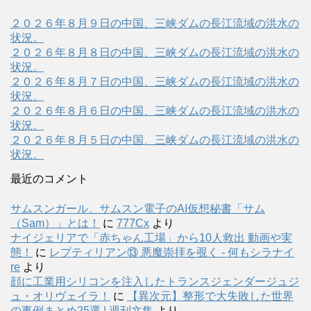
２０２６年８月９日の中国、三峡ダムの長江流域の洪水の
状況。
２０２６年８月８日の中国、三峡ダムの長江流域の洪水の
状況。
２０２６年８月７日の中国、三峡ダムの長江流域の洪水の
状況。
２０２６年８月６日の中国、三峡ダムの長江流域の洪水の
状況。
２０２６年８月５日の中国、三峡ダムの長江流域の洪水の
状況。
最近のコメント
サムスンガール、サムスン電子のAI仮想秘書「サム
（Sam）」とは！
に
777Cx
より
ナイジェリアで「赤ちゃん工場」から10人救出 動画や実
態！
に
レプティリアン⑬ 悪魔崇拝を覗く - 何もシラナイ
re
より
顔に工業用シリコンを注入したトランスジェンダージュジ
ュ・オリヴェイラ！
に
【異次元】整形で大失敗した世界
の事例まとめ25選 | 週刊文集
より