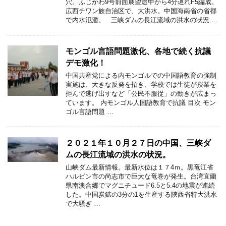
穴。ふじかわ9号前面展望途中から4分遅れF5編成。
広西チワン族自治区で、大洪水。中国海南省の省都
で内水氾濫。 三峡ダムの長江流域の洪水の状況 …
モンゴル言語問題激化、各地で続く抗議
デモ激化！
中国共産党による内モンゴルでの中国語教育の強制
実施は、大きな反発を招き、学校では生徒が授業を
拒んで逃げ出すなど「公民不服従」の動きが広まっ
ています。 内モンゴル人国語教育で抗議 目次 モン
ゴル言語問題 …
２０２１年１０月２７日の中国、三峡ダ
ムの長江流域の洪水の状況。
山峡ダム最新情報。最新水位は１７4ｍ。黒竜江省
ハルビン市の尚志市で巨大な竜巻が発生。台湾宜蘭
県南澳合郷でマグニチュード6.5と5.4の地震が連続
した。中国炭鉱の3分の1を生産する陝西省特大洪水
で大騒ぎ …