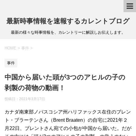
最新時事情報を速報するカレントブログ
最新の様々な時事情報を、カレントリーに解説しお伝えします。
HOME
>
事件
>
事件
中国から届いた頭が3つのアヒルの子の
剥製の荷物の動画！
投稿日：
2021年3月17日
カナダ南東部ノバスコシア州ハリファックス在住のブレン
ト・ブラーテンさん（Brent Braaten）の自宅に2021年２
月22日、ブレントさん宛ての小包が中国から届いた。だが