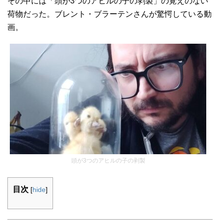
その中には「頭が3つのアヒルの子の剥製」の覚えのない
荷物だった。ブレント・ブラーテンさんが驚愕している動
画。
頭が3つのアヒルの子の剥製
目次
[
hide
]