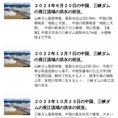
２０２３年６月２０日の中国、三峡ダム
の長江流域の洪水の状況。
山峡ダム最新情報。最新水位は152.04m。中国の医
療格差「地獄と天国」。中国の医療格差「地獄と天
国」。中国の飲食店でガス爆発、38人死傷。【速
報】中国大洪水の三峡ダム統制水位7m超…今後梅
雨まで予告 …
２０２２年１２月７日の中国、三峡ダム
の長江流域の洪水の状況。
山峡ダム最新情報。最新の水位は158.16ｍ。中国で
車が高速道路から落下。中国安徽省の公立大学2校
で集団抗議。解封で狂乱する人々、謎漢方薬の価格
上昇、妄想の世界に生きる人々。 三峡ダムの長江流
域の洪水 …
２０２３年１０月２３日の中国、三峡ダ
ムの長江流域の洪水の状況。
三峡ダム最新情報。中国の集合住宅で爆発、大きい