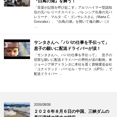
『白鳥の湖』を舞う！
「音楽が記憶を呼び起こす」アルツハイマー型認知
症の元バレリーナスペイン、バレンシア出身の元バ
レリーナ、マルタ・C・ゴンサレスさん（Marta C.
Gonzalez）、『白鳥の湖』を聞いて魂の舞い（ス
…
サンタさんへ「パパの仕事を手伝って」
息子の願いに配送ドライバーが涙！
「サンタさんへ、パパの仕事を手伝って」 息子の
切実な願いに配送ドライバーの男性が涙の動画。米
ジョージア州アトランタに本社を置く貨物運送会社
「ユナイテッド・パーセル・サービス（UPS）」で
配送ドライバー …
2026/08/06
２０２６年８月６日の中国、三峡ダムの