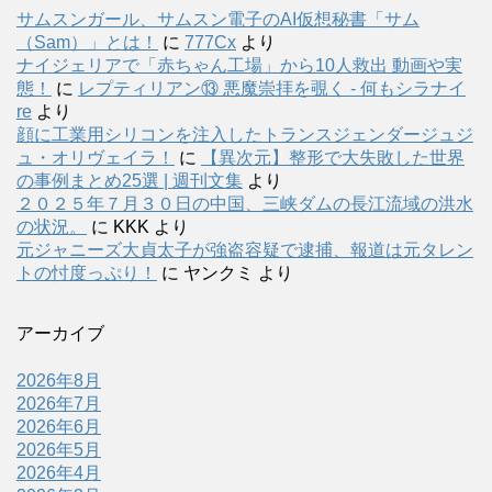
サムスンガール、サムスン電子のAI仮想秘書「サム
（Sam）」とは！
に
777Cx
より
ナイジェリアで「赤ちゃん工場」から10人救出 動画や実
態！
に
レプティリアン⑬ 悪魔崇拝を覗く - 何もシラナイ
re
より
顔に工業用シリコンを注入したトランスジェンダージュジ
ュ・オリヴェイラ！
に
【異次元】整形で大失敗した世界
の事例まとめ25選 | 週刊文集
より
２０２５年７月３０日の中国、三峡ダムの長江流域の洪水
の状況。
に
KKK
より
元ジャニーズ大貞太子が強盗容疑で逮捕、報道は元タレン
トの忖度っぷり！
に
ヤンクミ
より
アーカイブ
2026年8月
2026年7月
2026年6月
2026年5月
2026年4月