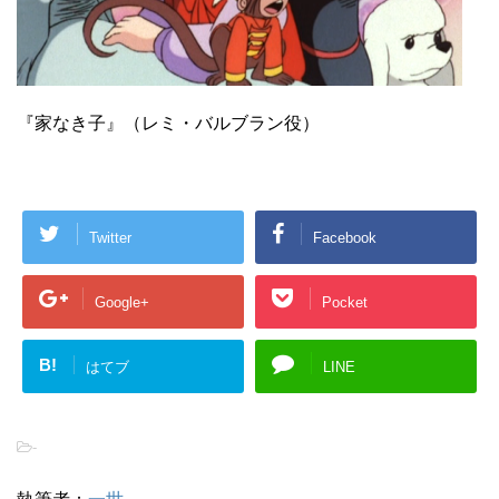
『家なき子』（レミ・バルブラン役）
Twitter
Facebook
Google+
Pocket
B!
はてブ
LINE
-