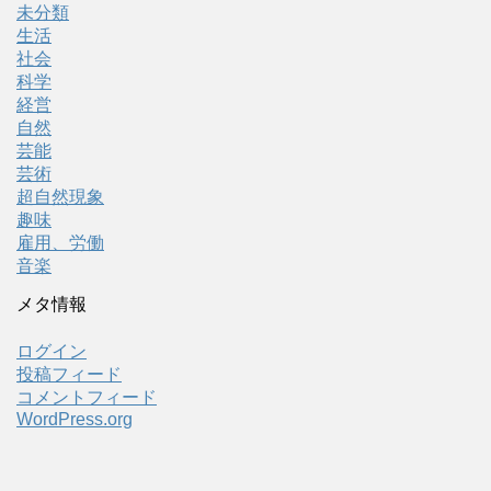
未分類
生活
社会
科学
経営
自然
芸能
芸術
超自然現象
趣味
雇用、労働
音楽
メタ情報
ログイン
投稿フィード
コメントフィード
WordPress.org