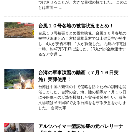
つけさせることが、大きな目標の柱でした。 このこ
とは世間一 …
台風１０号各地の被害状況まとめ！
台風１０号被害まとめ投稿映像。台風１０号各地の
被害状況まとめ！宮崎県椎葉村では土砂災害が発生
し、4人が安否不明、1人が負傷した。九州の停電は
一時、約47万5千戸に達した。JR九州が全線運休す
るなど交通 …
台湾の軍事演習の動画（７月１６日実
施）実弾使用！
台湾は中国の緊張の中で侵略を防ぐための訓練を開
催しました。台湾の空、海、陸の部隊が７月１６日
に侵略軍への反撃を模擬した実弾演習を行い、蔡英
文総統は民主国家である台湾をを守る決意を示しま
した。 台湾の軍 …
アルツハイマー型認知症の元バレリーナ