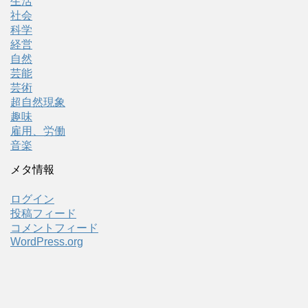
生活
社会
科学
経営
自然
芸能
芸術
超自然現象
趣味
雇用、労働
音楽
メタ情報
ログイン
投稿フィード
コメントフィード
WordPress.org