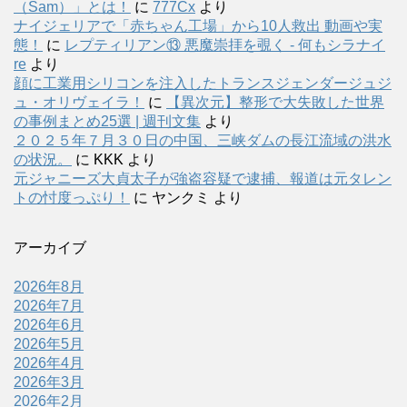
（Sam）」とは！
に
777Cx
より
ナイジェリアで「赤ちゃん工場」から10人救出 動画や実
態！
に
レプティリアン⑬ 悪魔崇拝を覗く - 何もシラナイ
re
より
顔に工業用シリコンを注入したトランスジェンダージュジ
ュ・オリヴェイラ！
に
【異次元】整形で大失敗した世界
の事例まとめ25選 | 週刊文集
より
２０２５年７月３０日の中国、三峡ダムの長江流域の洪水
の状況。
に
KKK
より
元ジャニーズ大貞太子が強盗容疑で逮捕、報道は元タレン
トの忖度っぷり！
に
ヤンクミ
より
アーカイブ
2026年8月
2026年7月
2026年6月
2026年5月
2026年4月
2026年3月
2026年2月