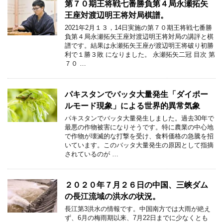
第７０期王将戦七番勝負第４局永瀬拓矢
王座対渡辺明王将対局棋譜。
2021年2月１３，14日実施の第７０期王将戦七番勝
負第４局永瀬拓矢王座対渡辺明王将対局の講評と棋
譜です。結果は永瀬拓矢王座が渡辺明王将破り初勝
利で１勝３敗 になりました。 永瀬拓矢二冠 目次 第
７０ …
パキスタンでバッタ大量発生「ダイポー
ルモード現象」による世界的異常気象
パキスタンでバッタ大量発生しました。過去30年で
最悪の作物被害になりそうです。特に農業の中心地
で作物が壊滅的な打撃を受け、食料価格の急騰を招
いています。このバッタ大量発生の原因として指摘
されているのが …
２０２０年７月２６日の中国、三峡ダム
の長江流域の洪水の状況。
長江第3洪水の情報です。中国南方では大雨が絶え
ず、6月の梅雨期以来、7月22日までに少なくとも