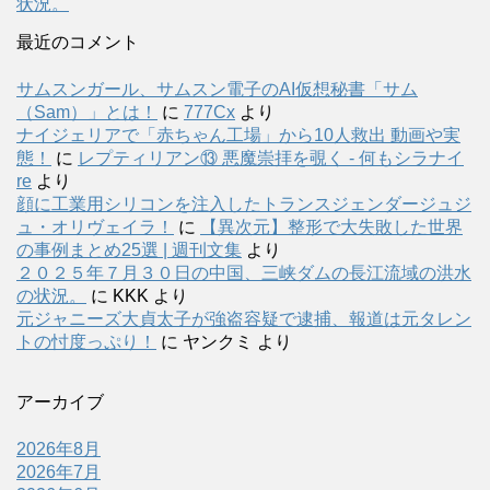
状況。
最近のコメント
サムスンガール、サムスン電子のAI仮想秘書「サム
（Sam）」とは！
に
777Cx
より
ナイジェリアで「赤ちゃん工場」から10人救出 動画や実
態！
に
レプティリアン⑬ 悪魔崇拝を覗く - 何もシラナイ
re
より
顔に工業用シリコンを注入したトランスジェンダージュジ
ュ・オリヴェイラ！
に
【異次元】整形で大失敗した世界
の事例まとめ25選 | 週刊文集
より
２０２５年７月３０日の中国、三峡ダムの長江流域の洪水
の状況。
に
KKK
より
元ジャニーズ大貞太子が強盗容疑で逮捕、報道は元タレン
トの忖度っぷり！
に
ヤンクミ
より
アーカイブ
2026年8月
2026年7月