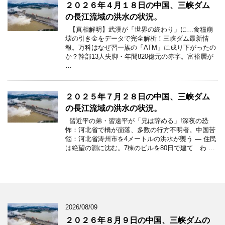
２０２６年４月１８日の中国、三峡ダム
の長江流域の洪水の状況。
【真相解明】武漢が「世界の終わり」に…食糧崩
壊の引き金をデータで完全解析！三峡ダム最新情
報。万科はなぜ習一族の「ATM」に成り下がったの
か？幹部13人失脚・年間820億元の赤字。富裕層が
…
２０２５年７月２８日の中国、三峡ダム
の長江流域の洪水の状況。
習近平の弟・習遠平が「兄は辞める」!深夜の恐
怖：河北省で橋が崩落、多数の行方不明者。中国苦
悩：河北省涛州市を4メートルの洪水が襲う ― 住民
は絶望の淵に沈む。7棟のビルを80日で建て わ …
2026/08/09
２０２６年８月９日の中国、三峡ダムの