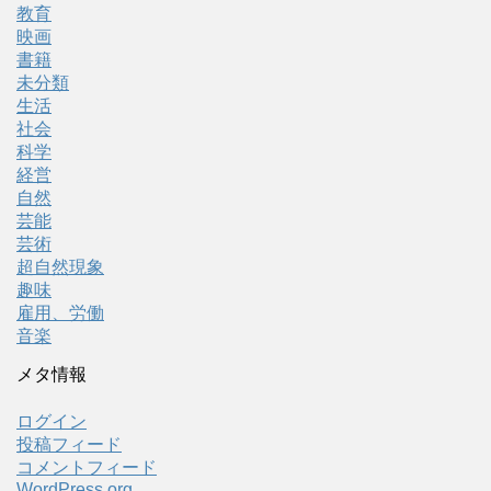
教育
映画
書籍
未分類
生活
社会
科学
経営
自然
芸能
芸術
超自然現象
趣味
雇用、労働
音楽
メタ情報
ログイン
投稿フィード
コメントフィード
WordPress.org