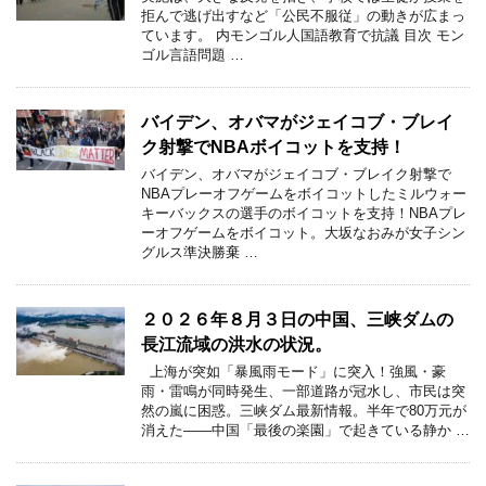
拒んで逃げ出すなど「公民不服従」の動きが広まっ
ています。 内モンゴル人国語教育で抗議 目次 モン
ゴル言語問題 …
バイデン、オバマがジェイコブ・ブレイ
ク射撃でNBAボイコットを支持！
バイデン、オバマがジェイコブ・ブレイク射撃で
NBAプレーオフゲームをボイコットしたミルウォー
キーバックスの選手のボイコットを支持！NBAプレ
ーオフゲームをボイコット。大坂なおみが女子シン
グルス準決勝棄 …
２０２６年８月３日の中国、三峡ダムの
長江流域の洪水の状況。
上海が突如「暴風雨モード」に突入！強風・豪
雨・雷鳴が同時発生、一部道路が冠水し、市民は突
然の嵐に困惑。三峡ダム最新情報。半年で80万元が
消えた――中国「最後の楽園」で起きている静か …