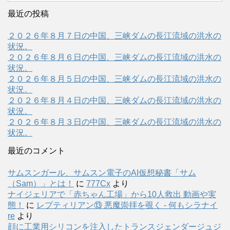
最近の投稿
２０２６年８月７日の中国、三峡ダムの長江流域の洪水の
状況。
２０２６年８月６日の中国、三峡ダムの長江流域の洪水の
状況。
２０２６年８月５日の中国、三峡ダムの長江流域の洪水の
状況。
２０２６年８月４日の中国、三峡ダムの長江流域の洪水の
状況。
２０２６年８月３日の中国、三峡ダムの長江流域の洪水の
状況。
最近のコメント
サムスンガール、サムスン電子のAI仮想秘書「サム
（Sam）」とは！
に
777Cx
より
ナイジェリアで「赤ちゃん工場」から10人救出 動画や実
態！
に
レプティリアン⑬ 悪魔崇拝を覗く - 何もシラナイ
re
より
顔に工業用シリコンを注入したトランスジェンダージュジ