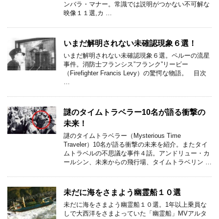
ンバラ・マナー。常識では説明がつかない不可解な
映像１１選,カ …
いまだ解明されない未確認現象６選！
いまだ解明されない未確認現象６選。ペルーの流星
事件。消防士フランシス”フランク”リービー
（Firefighter Francis Levy）の驚愕な物語。 目次
…
謎のタイムトラベラー10名が語る衝撃の
未来！
謎のタイムトラベラー（Mysterious Time
Traveler）10名が語る衝撃の未来を紹介。またタイ
ムトラベルの不思議な事件４話。アンドリュー・カ
ールシン、未来からの飛行場、タイムトラベリン …
未だに海をさまよう幽霊船１０選
未だに海をさまよう幽霊船１０選。1年以上乗員な
しで大西洋をさまよっていた「幽霊船」MVアルタ