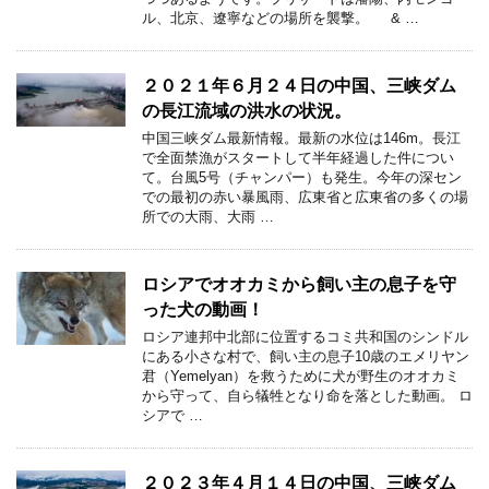
ル、北京、遼寧などの場所を襲撃。 & …
２０２１年６月２４日の中国、三峡ダム
の長江流域の洪水の状況。
中国三峡ダム最新情報。最新の水位は146m。長江
で全面禁漁がスタートして半年経過した件につい
て。台風5号（チャンパー）も発生。今年の深セン
での最初の赤い暴風雨、広東省と広東省の多くの場
所での大雨、大雨 …
ロシアでオオカミから飼い主の息子を守
った犬の動画！
ロシア連邦中北部に位置するコミ共和国のシンドル
にある小さな村で、飼い主の息子10歳のエメリヤン
君（Yemelyan）を救うために犬が野生のオオカミ
から守って、自ら犠牲となり命を落とした動画。 ロ
シアで …
２０２３年４月１４日の中国、三峡ダム