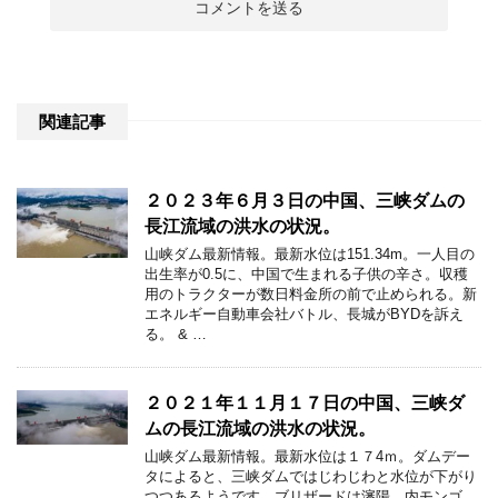
関連記事
２０２３年６月３日の中国、三峡ダムの
長江流域の洪水の状況。
山峡ダム最新情報。最新水位は151.34m。一人目の
出生率が0.5に、中国で生まれる子供の辛さ。収穫
用のトラクターが数日料金所の前で止められる。新
エネルギー自動車会社バトル、長城がBYDを訴え
る。 & …
２０２１年１１月１７日の中国、三峡ダ
ムの長江流域の洪水の状況。
山峡ダム最新情報。最新水位は１７4ｍ。ダムデー
タによると、三峡ダムではじわじわと水位が下がり
つつあるようです。ブリザードは瀋陽、内モンゴ