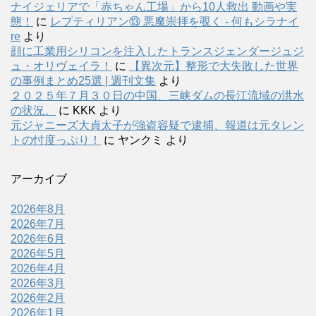
ナイジェリアで「赤ちゃん工場」から10人救出 動画や実
態！
に
レプティリアン⑬ 悪魔崇拝を覗く - 何もシラナイ
re
より
顔に工業用シリコンを注入したトランスジェンダージュジ
ュ・オリヴェイラ！
に
【異次元】整形で大失敗した世界
の事例まとめ25選 | 週刊文集
より
２０２５年７月３０日の中国、三峡ダムの長江流域の洪水
の状況。
に
KKK
より
元ジャニーズ大貞太子が強盗容疑で逮捕、報道は元タレン
トの忖度っぷり！
に
ヤンクミ
より
アーカイブ
2026年8月
2026年7月
2026年6月
2026年5月
2026年4月
2026年3月
2026年2月
2026年1月