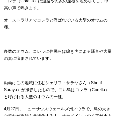
コレラ（Corella）は道路や民家の屋根を埋め尽くし、甲
高い声で鳴きます。
オーストラリアでコレラと呼ばれている大型のオウムの一
種。
多数のオウム、コレラに住民らは鳴き声による騒音や大量
の糞に悩まされています。
動画はこの地域に住むシェリフ・サラヤさん（Sherif
Saraya）が撮影したもので、白い鳥はコレラ（Corella）
と呼ばれる大型のオウムの一種。
4月27日、ニューサウスウェールズ州ノウラで、鳥の大き
な群れが近所を暴徒化する中、オカメインコのペアが止ま