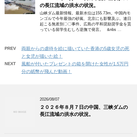
の長江流域の洪水の状況。
山峡ダム最新情報。最新水位は155.73m。中国内モ
ンゴルで今年最強の砂嵐、北京にも影響及ぶ。連日
起こる無差別〇〇事件。広島の平和奨励奨学金を貰
っている留学生むしろ逆撫で発言。 &nbs …
PREV
両親からの虐待を絵に描いていた香港の5歳女児の死
と女児が描いた絵！
NEXT
風船が付いたプレゼントの箱を開けた女性が1.5万円
分の紙幣が飛んだ動画！
2026/08/07
２０２６年８月７日の中国、三峡ダムの
長江流域の洪水の状況。