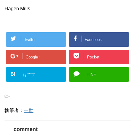
Hagen Mills
Twitter
Facebook
Google+
Pocket
B!
はてブ
LINE
-
執筆者：
一世
comment