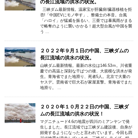
の長江流域の洪水の状況。
三峡ダム最新情報。温家宝が肝臓病!臓器移植を拒
否!「中国EVにモノ申す」、整備士の本音。台風
「ハロイ」が猛威を振るい、三亜では暴風雨がまる
で略奪のように襲いかかる！超大型台風が中国を襲
う …
２０２２年９月１日の中国、三峡ダムの
長江流域の洪水の状況。
山峡ダム最新情報。最新の水位は146.53ｍ。川省重
慶での高温と深刻な干ばつの後、大規模な洪水が発
生。青海省でまた地滑り、死者5人。北京で大量の
ヤスデ。雲南省で巨大石が家屋直撃。青海省でまた
地滑り。 …
２０２０年１０月２２日の中国、三峡ダ
ムの長江流域の洪水の状況！
マグニチュード4.6の地震が四川のミアンヤンで発
生しました。長江流域では三峡ダム建設後、自身が
頻発するようになったと言われています。今回も四