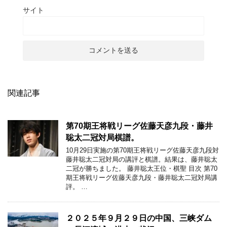
サイト
関連記事
第70期王将戦リーグ佐藤天彦九段・藤井
聡太二冠対局棋譜。
10月29日実施の第70期王将戦リーグ佐藤天彦九段対
藤井聡太二冠対局の講評と棋譜。結果は、藤井聡太
二冠が勝ちました。 藤井聡太王位・棋聖 目次 第70
期王将戦リーグ佐藤天彦九段・藤井聡太二冠対局講
評。 …
２０２５年９月２９日の中国、三峡ダム