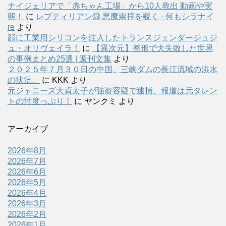
ナイジェリアで「赤ちゃん工場」から10人救出 動画や実
態！
に
レプティリアン⑬ 悪魔崇拝を覗く - 何もシラナイ
re
より
顔に工業用シリコンを注入したトランスジェンダージュジ
ュ・オリヴェイラ！
に
【異次元】整形で大失敗した世界
の事例まとめ25選 | 週刊文集
より
２０２５年７月３０日の中国、三峡ダムの長江流域の洪水
の状況。
に
KKK
より
元ジャニーズ大貞太子が強盗容疑で逮捕、報道は元タレン
トの忖度っぷり！
に
ヤンクミ
より
アーカイブ
2026年8月
2026年7月
2026年6月
2026年5月
2026年4月
2026年3月
2026年2月
2026年1月