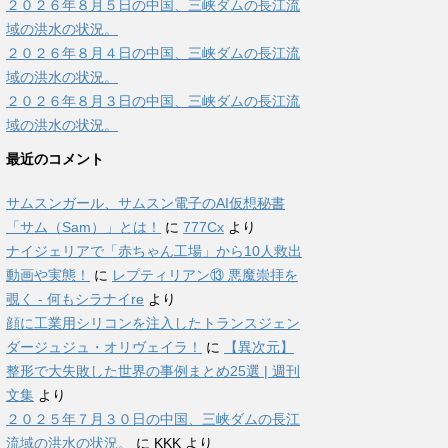
２０２６年８月５日の中国、三峡ダムの長江流
域の洪水の状況。
２０２６年８月４日の中国、三峡ダムの長江流
域の洪水の状況。
２０２６年８月３日の中国、三峡ダムの長江流
域の洪水の状況。
最近のコメント
サムスンガール、サムスン電子のAI仮想秘書
「サム（Sam）」とは！
に
777Cx
より
ナイジェリアで「赤ちゃん工場」から10人救出
動画や実態！
に
レプティリアン⑬ 悪魔崇拝を
覗く - 何もシラナイre
より
顔に工業用シリコンを注入したトランスジェン
ダージュジュ・オリヴェイラ！
に
【異次元】
整形で大失敗した世界の事例まとめ25選 | 週刊
文集
より
２０２５年７月３０日の中国、三峡ダムの長江
流域の洪水の状況。
に
KKK
より