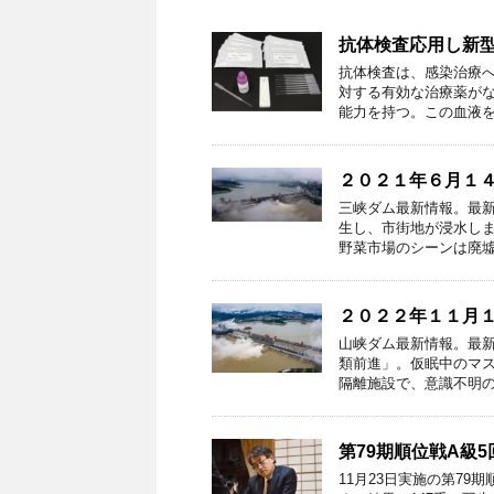
抗体検査応用し新
抗体検査は、感染治療
対する有効な治療薬が
能力を持つ。この血液を
２０２１年６月１
三峡ダム最新情報。最新
生し、市街地が浸水しま
野菜市場のシーンは廃墟
２０２２年１１月
山峡ダム最新情報。最新
類前進」。仮眠中のマ
隔離施設で、意識不明の
第79期順位戦A級
11月23日実施の第7