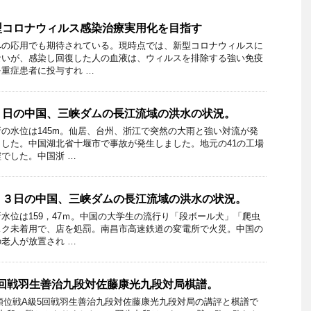
型コロナウィルス感染治療実用化を目指す
への応用でも期待されている。現時点では、新型コロナウィルスに
ないが、感染し回復した人の血液は、ウィルスを排除する強い免疫
重症患者に投与すれ …
４日の中国、三峡ダムの長江流域の洪水の状況。
の水位は145m。仙居、台州、浙江で突然の大雨と強い対流が発
した。中国湖北省十堰市で事故が発生しました。地元の41の工場
でした。中国浙 …
１３日の中国、三峡ダムの長江流域の洪水の状況。
水位は159，47ｍ。中国の大学生の流行り「段ボール犬」「爬虫
スク未着用で、店を処罰。南昌市高速鉄道の変電所で火災。中国の
老人が放置され …
5回戦羽生善治九段対佐藤康光九段対局棋譜。
9期順位戦A級5回戦羽生善治九段対佐藤康光九段対局の講評と棋譜で