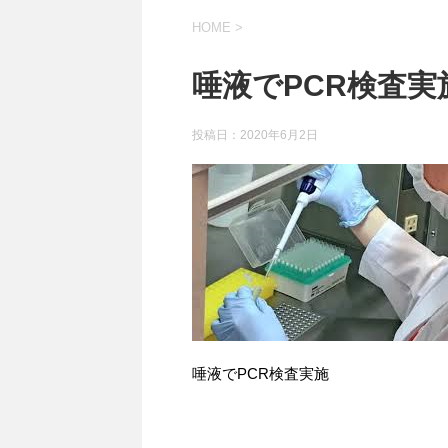
HOME
>
唾液でPCR検査実
投稿日：
2020年6月2日
唾液でPCR検査実施