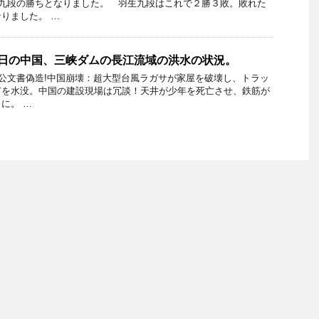
生九段の勝ちとなりました。 羽生九段はこれで２勝３敗。敗れた
りました。 …
6日の中国、三峡ダムの長江流域の洪水の状況。
公文書偽造!中国崩壊：超大型台風ラガサが家屋を破壊し、トラッ
市を水没。中国の建設現場は冗談！天井が少年を死亡させ、鉄筋が
に。 …