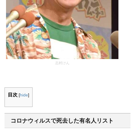
志村けん
目次
[
hide
]
コロナウィルスで死去した有名人リスト