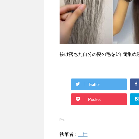
抜け落ちた自分の髪の毛を1年間集め
Twitter
B
Pocket
-
執筆者：
一世