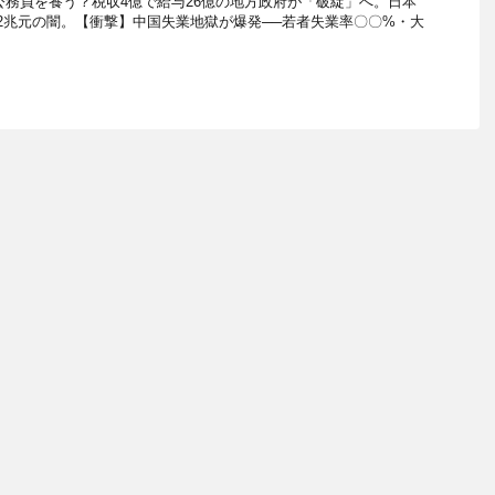
公務員を養う？税収4億で給与26億の地方政府が「破綻」へ。日本
2兆元の闇。【衝撃】中国失業地獄が爆発──若者失業率〇〇%・大