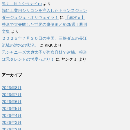
覗く - 何もシラナイre
より
顔に工業用シリコンを注入したトランスジェン
ダージュジュ・オリヴェイラ！
に
【異次元】
整形で大失敗した世界の事例まとめ25選 | 週刊
文集
より
２０２５年７月３０日の中国、三峡ダムの長江
流域の洪水の状況。
に
KKK
より
元ジャニーズ大貞太子が強盗容疑で逮捕、報道
は元タレントの忖度っぷり！
に
ヤンクミ
より
アーカイブ
2026年8月
2026年7月
2026年6月
2026年5月
2026年4月
2026年3月
2026年2月