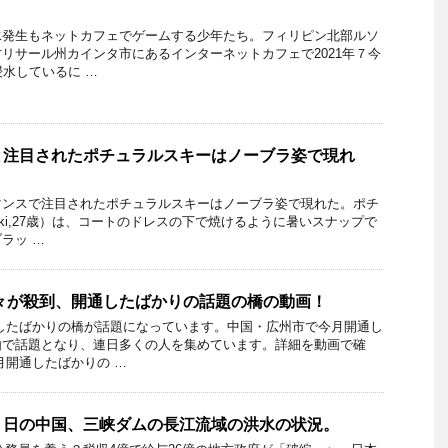
水発生もネットカフェでゲームする少年たち。フィリピン北部ルソ
リサール州カインタ市にあるインターネットカフェで2021年７今
浸水しているに …
と注目されたポチュラルスキーはノーブラ姿で現れ
マンスで注目されたポチュラルスキーはノーブラ姿で現れた。ポチ
alski,27歳）は、コートのドレスの下で焼けるように暑いスナップで
ラッ …
々が殺到、開通したばかりの話題の橋の動画！
したばかりの橋が話題になっています。中国・広州市で今月開通し
由で話題となり、連日多くの人を集めています。詳細を動画で確
月開通したばかりの …
４日の中国、三峡ダムの長江流域の洪水の状況。