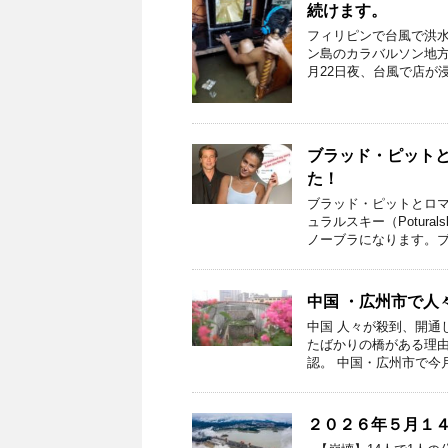
続けます。
フィリピンで台風で洪
ン島のカラバルソン地方
月22日夜、台風で店が
ブラッド・ピット
た！
ブラッド・ピットとロ
ュラルスキー（Potur
ノーブラになります。ブ
中国 ・広州市で人
中国 人々が殺到、開通
たばかりの橋がある理
認。 中国・広州市で今
２０２６年５月１