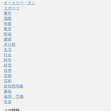
オードリー・タン
スポーツ
事件
国際
将棋
教育
映画
書籍
未分類
生活
社会
科学
経営
自然
芸能
芸術
超自然現象
趣味
雇用、労働
音楽
メタ情報