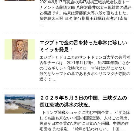
2021年9月17日実施の第47期棋王戦挑戦者決定トー
ナメント斎藤慎太郎 八段対藤井聡太三冠対局の講評
と棋譜です。結果は斎藤慎太郎八段が勝ちました。
藤井聡太三冠 目次 第47期棋王戦挑戦者決定T斎藤
…
エジプトで金の舌を持った非常に珍しい
ミイラを発見！
エジプトとドミニカのサントドミンゴ大学の共同考
古学チームは、2021年1月29日、約2000年前にさか
のぼるギリシャ化時代とローマ時代の間にかなり一
般的なシャフトの墓であるタポシリスマグナ寺院の
近くで …
２０２５年５月３日の中国、三峡ダムの
長江流域の洪水の状況。
トランプ関税ショックに沈む中国企業 。ビザ免除
しても誰も来ない 中国の国際空港。人材ごと流出、
民衆が日本企業の“現実”に目覚めた瞬間。中国の住
宅団地で大爆発。「給料が払われない」 中国 …