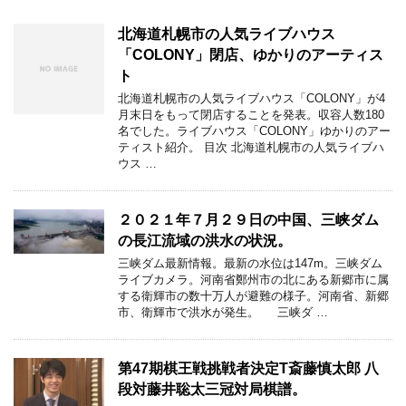
北海道札幌市の人気ライブハウス
「COLONY」閉店、ゆかりのアーティス
ト
北海道札幌市の人気ライブハウス「COLONY」が4
月末日をもって閉店することを発表。収容人数180
名でした。ライブハウス「COLONY」ゆかりのアー
ティスト紹介。 目次 北海道札幌市の人気ライブハ
ウス …
２０２１年７月２９日の中国、三峡ダム
の長江流域の洪水の状況。
三峡ダム最新情報。最新の水位は147m。三峡ダム
ライブカメラ。河南省鄭州市の北にある新郷市に属
する衛輝市の数十万人が避難の様子。河南省、新郷
市、衛輝市で洪水が発生。 三峡ダ …
第47期棋王戦挑戦者決定T斎藤慎太郎 八
段対藤井聡太三冠対局棋譜。