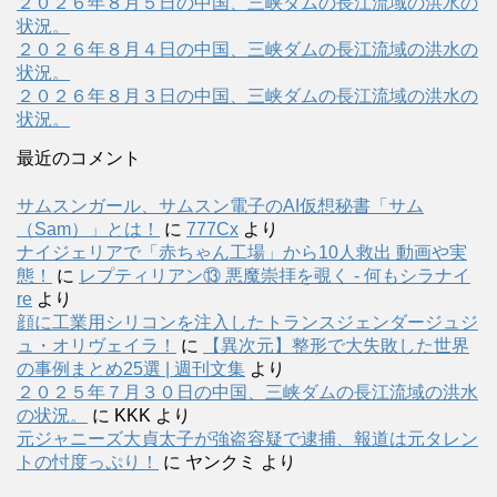
２０２６年８月５日の中国、三峡ダムの長江流域の洪水の
状況。
２０２６年８月４日の中国、三峡ダムの長江流域の洪水の
状況。
２０２６年８月３日の中国、三峡ダムの長江流域の洪水の
状況。
最近のコメント
サムスンガール、サムスン電子のAI仮想秘書「サム
（Sam）」とは！
に
777Cx
より
ナイジェリアで「赤ちゃん工場」から10人救出 動画や実
態！
に
レプティリアン⑬ 悪魔崇拝を覗く - 何もシラナイ
re
より
顔に工業用シリコンを注入したトランスジェンダージュジ
ュ・オリヴェイラ！
に
【異次元】整形で大失敗した世界
の事例まとめ25選 | 週刊文集
より
２０２５年７月３０日の中国、三峡ダムの長江流域の洪水
の状況。
に
KKK
より
元ジャニーズ大貞太子が強盗容疑で逮捕、報道は元タレン
トの忖度っぷり！
に
ヤンクミ
より