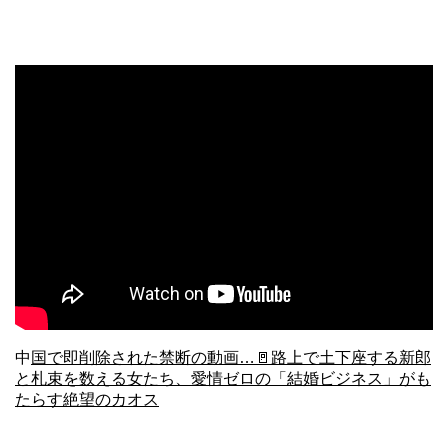
中
国で即削除された禁断の動画…🚪路上で土下座する新郎
と札束を数える女たち、愛情ゼロの「結婚ビジネス」がも
たらす絶望のカオス