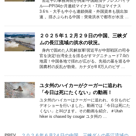
習近平の事務局長が拘束!中国経済デフレスパイラ
ル──PPI34か月連続マイナス・7月はマイナス
3.6％・大手も中小も連鎖倒産・外国資本も脱出加
速 。揺さぶられる中国：突発洪水で都市が水没 …
２０２５年１２月２９日の中国、三峡ダ
ムの長江流域の洪水の状況。
身内で固めた人民解放軍!習近平が中部戦区の司令
官を決定!台湾全土を揺るがすマグニチュード7.0の
地震！中国各地で揺れが広がる。先祖の墓を巡る中
国農村の反乱が勃発。カナダが8 8万人のビザ …
ユタ州のハイカーがクーガーに追われ
「今日は死にたくない」の動画！
ユタ州のハイカーはクーガーに追われ、６分ものビ
デオショーを行いました。動画では「今日は死にた
くない」と叫びます。その動画を紹介。＃Utah
hiker is chased by cougar ユタ州の …
PREV
２０２６年６月2４日の中国、三峡ダムの長江流域の