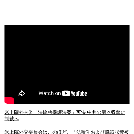
米上院外交委「法輪功保護法案」可決 中共の臓器収奪に
制裁へ
米上院外交委員会はこのほど、「法輪功および臓器収奪被