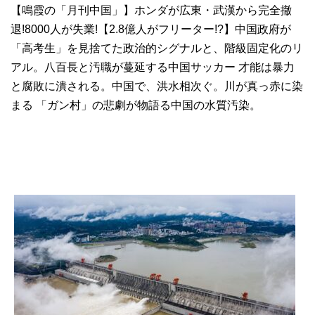
【鳴霞の「月刊中国」】ホンダが広東・武漢から完全撤
退!8000人が失業!【2.8億人がフリーター!?】中国政府が
「高考生」を見捨てた政治的シグナルと、階級固定化のリ
アル。八百長と汚職が蔓延する中国サッカー 才能は暴力
と腐敗に潰される。中国で、洪水相次ぐ。川が真っ赤に染
まる 「ガン村」の悲劇が物語る中国の水質汚染。