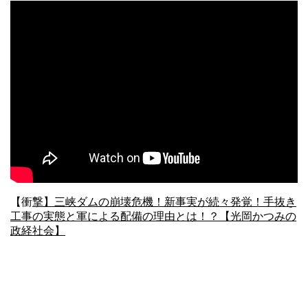
【衝
撃】三峡ダムの崩壊危機！新事実が続々発覚！手抜き
工事の実態と軍による配備の理由とは！？【光岡かつみの
政経社会】