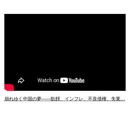
崩れゆく中国の夢――飢饉、インフレ、不良債権、失業…