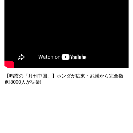
【
鳴霞の「月刊中国」】ホンダが広東・武漢から完全撤
退!8000人が失業!