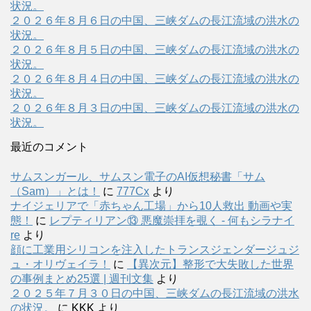
状況。
２０２６年８月６日の中国、三峡ダムの長江流域の洪水の
状況。
２０２６年８月５日の中国、三峡ダムの長江流域の洪水の
状況。
２０２６年８月４日の中国、三峡ダムの長江流域の洪水の
状況。
２０２６年８月３日の中国、三峡ダムの長江流域の洪水の
状況。
最近のコメント
サムスンガール、サムスン電子のAI仮想秘書「サム
（Sam）」とは！
に
777Cx
より
ナイジェリアで「赤ちゃん工場」から10人救出 動画や実
態！
に
レプティリアン⑬ 悪魔崇拝を覗く - 何もシラナイ
re
より
顔に工業用シリコンを注入したトランスジェンダージュジ
ュ・オリヴェイラ！
に
【異次元】整形で大失敗した世界
の事例まとめ25選 | 週刊文集
より
２０２５年７月３０日の中国、三峡ダムの長江流域の洪水
の状況。
に
KKK
より