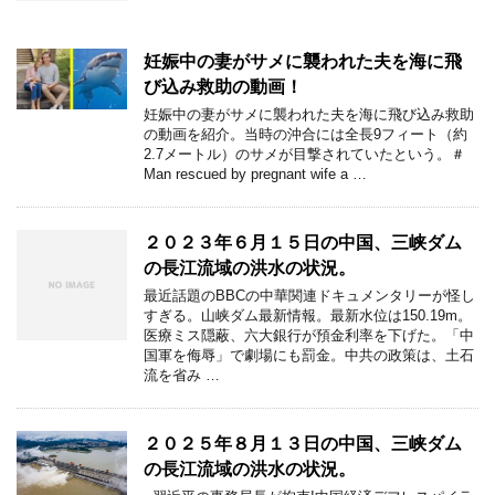
妊娠中の妻がサメに襲われた夫を海に飛
び込み救助の動画！
妊娠中の妻がサメに襲われた夫を海に飛び込み救助
の動画を紹介。当時の沖合には全長9フィート（約
2.7メートル）のサメが目撃されていたという。＃
Man rescued by pregnant wife a …
２０２３年６月１５日の中国、三峡ダム
の長江流域の洪水の状況。
最近話題のBBCの中華関連ドキュメンタリーが怪し
すぎる。山峡ダム最新情報。最新水位は150.19m。
医療ミス隠蔽、六大銀行が預金利率を下げた。「中
国軍を侮辱」で劇場にも罰金。中共の政策は、土石
流を省み …
２０２５年８月１３日の中国、三峡ダム
の長江流域の洪水の状況。