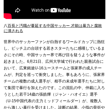
八
百長と汚職が蔓延する中国サッカー 才能は暴力と腐敗
に潰される
世界中のサッカーファンが白熱するワールドカップに熱狂
し、ピッチ上の台頭する若きスターたちに感嘆しているま
さにその時、中国サッカー界で再び目を疑うような事件が
起きました。6月21日、広州大学城で行われた親善試合に
おいて、広東銘途U-16ユースチームと張家界の成人チー
ムが、判定を巡って衝突しました。事もあろうに、張家界
チームの複数の成人選手が、相手の未成年選手たちに対し
て集団で暴行を加えたのです。この混乱の中、仲裁に入ろ
うとした若干14歳の張皓燁（ジャン・ハオイエ）選手
（U-15中国代表の主力ミッドフィールダー）が、複数人
から激しい暴行を受けました。診断の結果、小指の骨折や