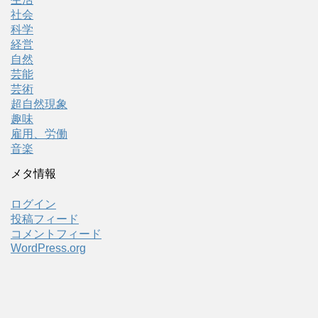
社会
科学
経営
自然
芸能
芸術
超自然現象
趣味
雇用、労働
音楽
メタ情報
ログイン
投稿フィード
コメントフィード
WordPress.org