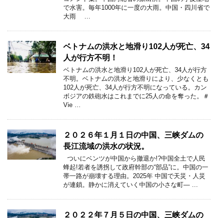
で水害。毎年1000年に一度の大雨。中国・四川省で
大雨 …
ベトナムの洪水と地滑り102人が死亡、34
人が行方不明！
ベトナムの洪水と地滑り102人が死亡、34人が行方
不明。ベトナムの洪水と地滑りにより、少なくとも
102人が死亡、34人が行方不明になっている。カン
ボジアの鉄砲水はこれまでに25人の命を奪った。＃
Vie …
２０２６年１月１日の中国、三峡ダムの
長江流域の洪水の状況。
ついにベンツが中国から撤退か!?中国全土で人民
蜂起!若者を誘拐して政府幹部の“部品”に。中国の一
帯一路が崩壊する理由。2025年 中国で天災・人災
が連鎖。静かに消えていく中国の小さな町― …
２０２２年７月５日の中国、三峡ダムの