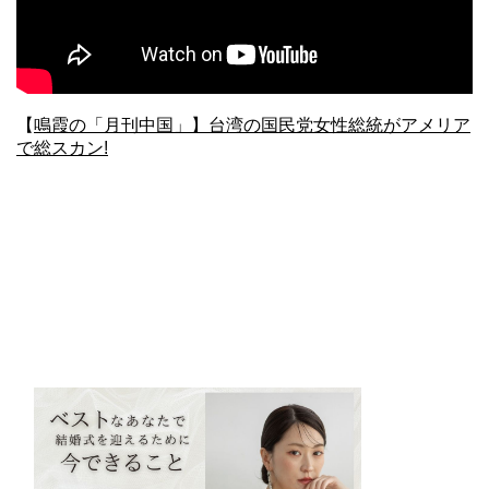
【
鳴霞の「月刊中国」】台湾の国民党女性総統がアメリア
で総スカン!