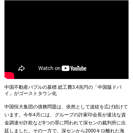
中国不動産バブルの墓標 総工費3.4兆円の「中国版ドバ
イ」がゴーストタウン化
中国恒大集団の債務問題は、依然として波紋を広げ続けて
います。今年4月には、グループの許家印会長が違法な資
金調達や詐欺など8つの罪に問われて深センの裁判所に出
廷しました。その一方で、深センから2000キロ離れた海