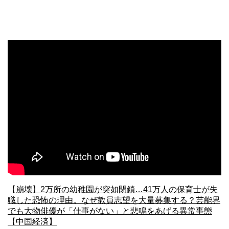
【
崩壊】2万所の幼稚園が突如閉鎖…41万人の保育士が失
職した恐怖の理由。なぜ教員志望を大量募集する？芸能界
でも大物俳優が「仕事がない」と悲鳴をあげる異常事態
【中国経済】