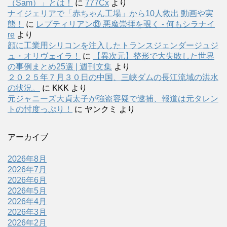
（Sam）」とは！
に
777Cx
より
ナイジェリアで「赤ちゃん工場」から10人救出 動画や実
態！
に
レプティリアン⑬ 悪魔崇拝を覗く - 何もシラナイ
re
より
顔に工業用シリコンを注入したトランスジェンダージュジ
ュ・オリヴェイラ！
に
【異次元】整形で大失敗した世界
の事例まとめ25選 | 週刊文集
より
２０２５年７月３０日の中国、三峡ダムの長江流域の洪水
の状況。
に
KKK
より
元ジャニーズ大貞太子が強盗容疑で逮捕、報道は元タレン
トの忖度っぷり！
に
ヤンクミ
より
アーカイブ
2026年8月
2026年7月
2026年6月
2026年5月
2026年4月
2026年3月
2026年2月