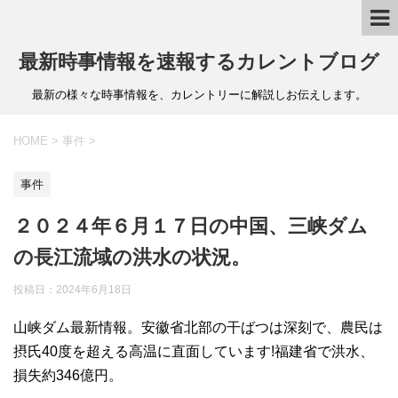
最新時事情報を速報するカレントブログ
最新の様々な時事情報を、カレントリーに解説しお伝えします。
HOME
>
事件
>
事件
２０２４年６月１７日の中国、三峡ダム
の長江流域の洪水の状況。
投稿日：
2024年6月18日
山峡ダム最新情報。安徽省北部の干ばつは深刻で、農民は
摂氏40度を超える高温に直面しています!福建省で洪水、
損失約346億円。