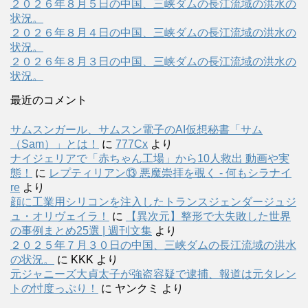
２０２６年８月５日の中国、三峡ダムの長江流域の洪水の
状況。
２０２６年８月４日の中国、三峡ダムの長江流域の洪水の
状況。
２０２６年８月３日の中国、三峡ダムの長江流域の洪水の
状況。
最近のコメント
サムスンガール、サムスン電子のAI仮想秘書「サム
（Sam）」とは！
に
777Cx
より
ナイジェリアで「赤ちゃん工場」から10人救出 動画や実
態！
に
レプティリアン⑬ 悪魔崇拝を覗く - 何もシラナイ
re
より
顔に工業用シリコンを注入したトランスジェンダージュジ
ュ・オリヴェイラ！
に
【異次元】整形で大失敗した世界
の事例まとめ25選 | 週刊文集
より
２０２５年７月３０日の中国、三峡ダムの長江流域の洪水
の状況。
に
KKK
より
元ジャニーズ大貞太子が強盗容疑で逮捕、報道は元タレン
トの忖度っぷり！
に
ヤンクミ
より