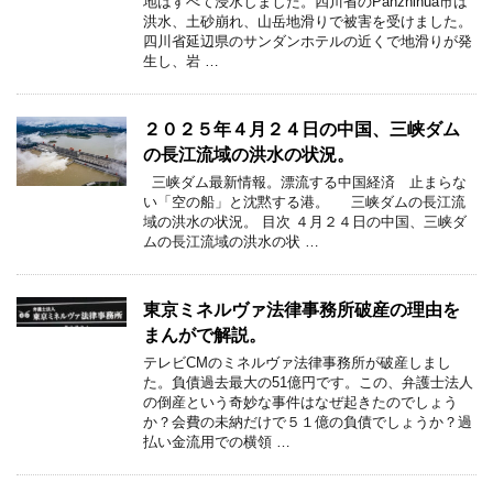
地はすべて浸水しました。四川省のPanzhihua市は
洪水、土砂崩れ、山岳地滑りで被害を受けました。
四川省延辺県のサンダンホテルの近くで地滑りが発
生し、岩 …
２０２５年４月２４日の中国、三峡ダム
の長江流域の洪水の状況。
三峡ダム最新情報。漂流する中国経済 止まらな
い「空の船」と沈黙する港。 三峡ダムの長江流
域の洪水の状況。 目次 ４月２４日の中国、三峡ダ
ムの長江流域の洪水の状 …
東京ミネルヴァ法律事務所破産の理由を
まんがで解説。
テレビCMのミネルヴァ法律事務所が破産しまし
た。負債過去最大の51億円です。この、弁護士法人
の倒産という奇妙な事件はなぜ起きたのでしょう
か？会費の未納だけで５１億の負債でしょうか？過
払い金流用での横領 …