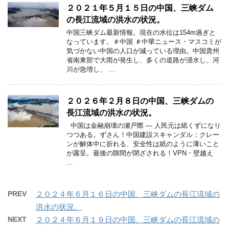
２０２１年５月１５日の中国、三峡ダム
の長江流域の洪水の状況。
中国三峡ダム最新情報。現在の水位は154m過ぎと
なっています。＃中国 ＃中華ニュース・マスコミが
気づかない中国の人口が減っている理由。中国貴州
省南東部で大雨が発生し、多くの道路が浸水し、河
川が急増し、 …
２０２６年２月８日の中国、三峡ダムの
長江流域の洪水の状況。
中国は金融崩壊の瀬戸際 ― 人民元は紙くずになり
つつある。ずさん！中国建設スキャンダル：クレー
ンが解体中に折れる、安全性は紙のように薄いこと
が露呈。最後の隙間が閉ざされる！VPN・壁越え
…
PREV
２０２４年６月１６日の中国、三峡ダムの長江流域の
洪水の状況。
NEXT
２０２４年６月１９日の中国、三峡ダムの長江流域の