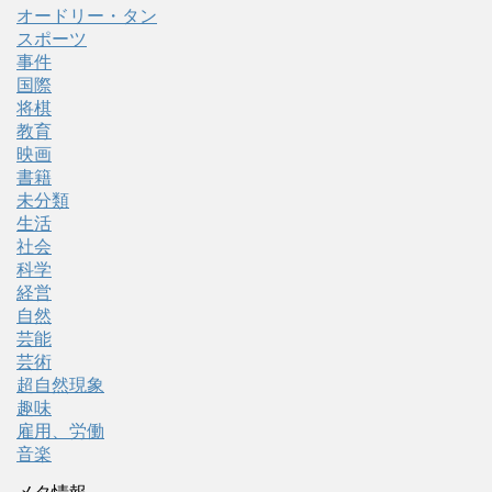
オードリー・タン
スポーツ
事件
国際
将棋
教育
映画
書籍
未分類
生活
社会
科学
経営
自然
芸能
芸術
超自然現象
趣味
雇用、労働
音楽