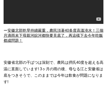
ー
安徽北部乾旱持續嚴重，農民頂著40多度高溫澆水！三個
月滴雨未下母親河皖河都快要見底了，再這樣下去今年吃飯
都成問題！
安徽省北部の干ばつは深刻で、農民は摂氏40度を超える高
温に直面しています! 3ヶ月の雨の後、母なる江と安徽省は
底をつきそうで、このままでは今年は飲食が問題になりま
す!