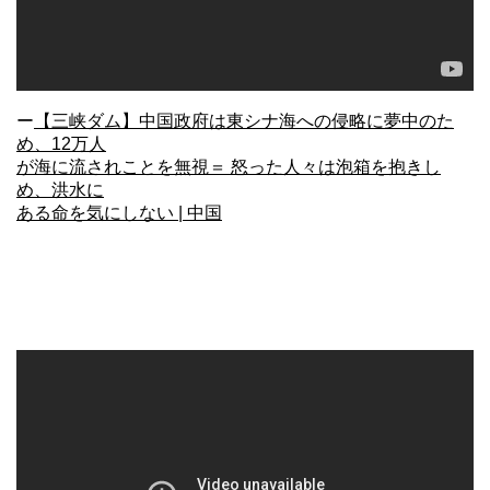
ー
【三峡ダム】中国政府は東シナ海への侵略に夢中のた
め、12万人
が海に流されことを無視＝ 怒った人々は泡箱を抱きし
め、洪水に
ある命を気にしない | 中国