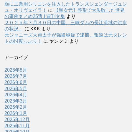
顔に工業用シリコンを注入したトランスジェンダージュジ
ュ・オリヴェイラ！
に
【異次元】整形で大失敗した世界
の事例まとめ25選 | 週刊文集
より
２０２５年７月３０日の中国、三峡ダムの長江流域の洪水
の状況。
に
KKK
より
元ジャニーズ大貞太子が強盗容疑で逮捕、報道は元タレン
トの忖度っぷり！
に
ヤンクミ
より
アーカイブ
2026年8月
2026年7月
2026年6月
2026年5月
2026年4月
2026年3月
2026年2月
2026年1月
2025年12月
2025年11月
2025年10月