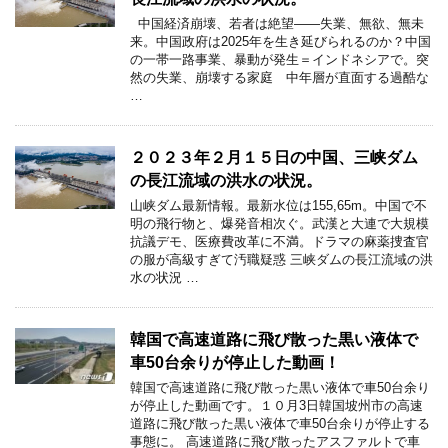
中国経済崩壊、若者は絶望——失業、無欲、無未
来。中国政府は2025年を生き延びられるのか？中国
の一帯一路事業、暴動が発生＝インドネシアで。突
然の失業、崩壊する家庭 中年層が直面する過酷な
…
２０２３年２月１５日の中国、三峡ダム
の長江流域の洪水の状況。
山峡ダム最新情報。最新水位は155,65m。中国で不
明の飛行物と、爆発音相次ぐ。武漢と大連で大規模
抗議デモ、医療費改革に不満。ドラマの麻薬捜査官
の服が高級すぎて汚職疑惑 三峡ダムの長江流域の洪
水の状況 …
韓国で高速道路に飛び散った黒い液体で
車50台余りが停止した動画！
韓国で高速道路に飛び散った黒い液体で車50台余り
が停止した動画です。１０月3日韓国坡州市の高速
道路に飛び散った黒い液体で車50台余りが停止する
事態に。 高速道路に飛び散ったアスファルトで車