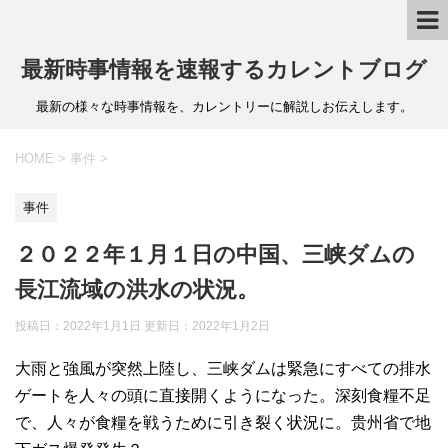
最新時事情報を速報するカレントブログ
最新の様々な時事情報を、カレントリーに解説しお伝えします。
HOME
>
事件
>
事件
２０２２年１月１日の中国、三峡ダムの
長江流域の洪水の状況。
投稿日：2022年1月1日 更新日：
2022年1月2日
大雨と強風が突然上陸し、三峡ダムは緊急にすべての排水
ゲートを人々の頭に直接開くようになった。深刻食糧不足
で、人々が食糧を戦うために引き裂く状況に。贵州省で地