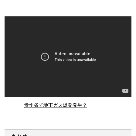
ー
贵州省で地下ガス爆発発生？