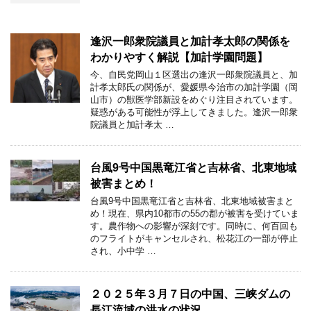
逢沢一郎衆院議員と加計孝太郎の関係を
わかりやすく解説【加計学園問題】
今、自民党岡山１区選出の逢沢一郎衆院議員と、加
計孝太郎氏の関係が、愛媛県今治市の加計学園（岡
山市）の獣医学部新設をめぐり注目されています。
疑惑がある可能性が浮上してきました。逢沢一郎衆
院議員と加計孝太 …
台風9号中国黒竜江省と吉林省、北東地域
被害まとめ！
台風9号中国黒竜江省と吉林省、北東地域被害まと
め！現在、県内10都市の55の郡が被害を受けていま
す。農作物への影響が深刻です。同時に、何百回も
のフライトがキャンセルされ、松花江の一部が停止
され、小中学 …
２０２５年３月７日の中国、三峡ダムの
長江流域の洪水の状況。