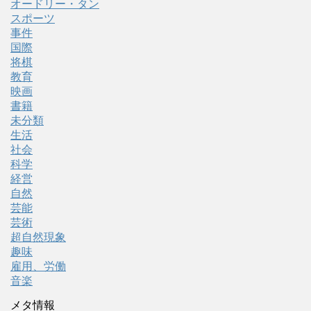
オードリー・タン
スポーツ
事件
国際
将棋
教育
映画
書籍
未分類
生活
社会
科学
経営
自然
芸能
芸術
超自然現象
趣味
雇用、労働
音楽
メタ情報