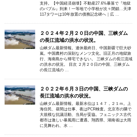
支持。【中国経済崩壊】不動産27.6%暴落で『地獄
のバブル』到来！一等地で小学校が次々閉鎖…天津
117タワーは10年放置の債務記念碑へ｜広 …
２０２４年２月２０日の中国、三峡ダム
の長江流域の洪水の状況。
山峡ダム最新情報。連休最終日、中国新疆で巨大砂
嵐。中国農村の深刻なメンツ文化。旧正月の地獄旅
行、海南島から帰宅できない。 三峡ダムの長江流域
の洪水の状況。 目次 ２月２０日の中国、三峡ダム
の長江流域の …
２０２２年６月３日の中国、三峡ダムの
長江流域の洪水の状況。
山峡ダム最新情報。最新水位は１４７，２１ｍ。上
海住民、昼間は仕事、夜はPCR検査。北京市の隣で
大規模な抗議活動、当局が妥協。フェニックス古代
都市は激しい暴風雨に遭遇。翔西県、湖南省は大雨
に見舞われ、水 …