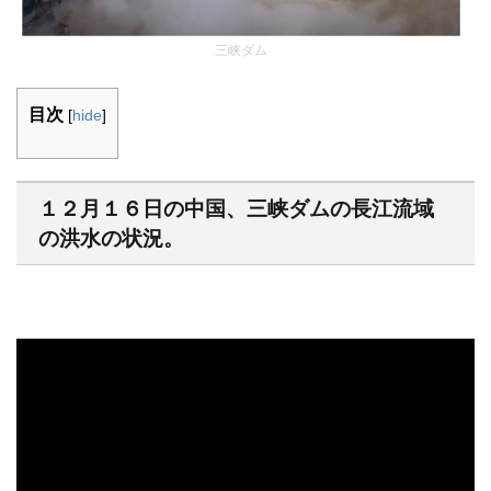
三峡ダム
目次
[
hide
]
１２月１６日の中国、三峡ダムの長江流域
の洪水の状況。