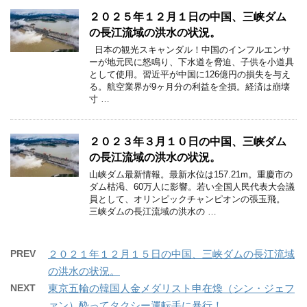
２０２５年１２月１日の中国、三峡ダム
の長江流域の洪水の状況。
日本の観光スキャンダル！中国のインフルエンサ
ーが地元民に怒鳴り、下水道を脅迫、子供を小道具
として使用。習近平が中国に126億円の損失を与え
る。航空業界が9ヶ月分の利益を全損。経済は崩壊
寸 …
２０２３年３月１０日の中国、三峡ダム
の長江流域の洪水の状況。
山峡ダム最新情報。最新水位は157.21m。重慶市の
ダム枯渇、60万人に影響。若い全国人民代表大会議
員として、オリンピックチャンピオンの張玉飛。
三峡ダムの長江流域の洪水の …
PREV
２０２１年１２月１５日の中国、三峡ダムの長江流域
の洪水の状況。
NEXT
東京五輪の韓国人金メダリスト申在煥（シン・ジェフ
ァン）酔ってタクシー運転手に暴行！