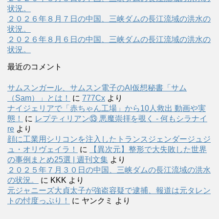
状況。
２０２６年８月７日の中国、三峡ダムの長江流域の洪水の
状況。
２０２６年８月６日の中国、三峡ダムの長江流域の洪水の
状況。
最近のコメント
サムスンガール、サムスン電子のAI仮想秘書「サム
（Sam）」とは！
に
777Cx
より
ナイジェリアで「赤ちゃん工場」から10人救出 動画や実
態！
に
レプティリアン⑬ 悪魔崇拝を覗く - 何もシラナイ
re
より
顔に工業用シリコンを注入したトランスジェンダージュジ
ュ・オリヴェイラ！
に
【異次元】整形で大失敗した世界
の事例まとめ25選 | 週刊文集
より
２０２５年７月３０日の中国、三峡ダムの長江流域の洪水
の状況。
に
KKK
より
元ジャニーズ大貞太子が強盗容疑で逮捕、報道は元タレン
トの忖度っぷり！
に
ヤンクミ
より