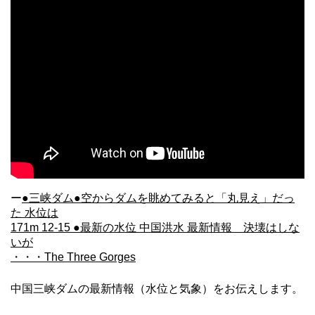
ー
●三峡ダム●空からダムを眺めてみると「丸見え」だっ
た 水位は
171m 12-15 ●最新の水位 中国洪水 最新情報 決壊はしな
いが
・・・The Three Gorges
中国三峡ダムの最新情報（水位と気象）をお伝えします。