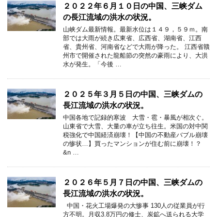
２０２２年６月１０日の中国、三峡ダム
の長江流域の洪水の状況。
山峡ダム最新情報。最新水位は１４９，５９ｍ。南
部では大雨が続き広東省、広西省、湖南省、江西
省、貴州省、河南省などで大雨が降った。 江西省贛
州市で開催された龍船節の突然の豪雨により、大洪
水が発生。「今後 …
２０２５年３月５日の中国、三峡ダムの
長江流域の洪水の状況。
中国各地で記録的寒波 大雪・雹・暴風が相次ぐ。
山東省で大雪、大量の車が立ち往生。米国の対中関
税強化で中国経済崩壊！【中国の不動産バブル崩壊
の惨状…】買ったマンションが住む前に崩壊！？
&n …
２０２６年５月７日の中国、三峡ダムの
長江流域の洪水の状況。
中国・花火工場爆発の大惨事 130人の従業員が行
方不明。月収3.8万円の修士、炭鉱へ送られる大学