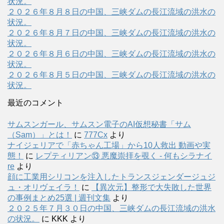
状況。
２０２６年８月８日の中国、三峡ダムの長江流域の洪水の
状況。
２０２６年８月７日の中国、三峡ダムの長江流域の洪水の
状況。
２０２６年８月６日の中国、三峡ダムの長江流域の洪水の
状況。
２０２６年８月５日の中国、三峡ダムの長江流域の洪水の
状況。
最近のコメント
サムスンガール、サムスン電子のAI仮想秘書「サム
（Sam）」とは！
に
777Cx
より
ナイジェリアで「赤ちゃん工場」から10人救出 動画や実
態！
に
レプティリアン⑬ 悪魔崇拝を覗く - 何もシラナイ
re
より
顔に工業用シリコンを注入したトランスジェンダージュジ
ュ・オリヴェイラ！
に
【異次元】整形で大失敗した世界
の事例まとめ25選 | 週刊文集
より
２０２５年７月３０日の中国、三峡ダムの長江流域の洪水
の状況。
に
KKK
より