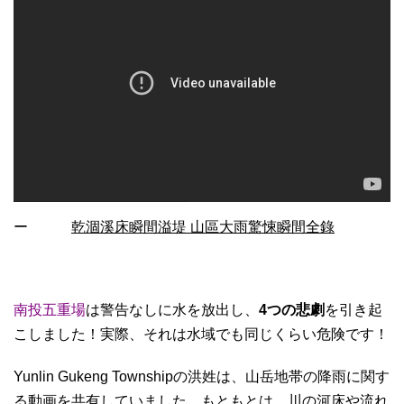
ー
乾涸溪床瞬間溢堤 山區大雨驚悚瞬間全錄
南投五重場
は警告なしに水を放出し、
4つの悲劇
を引き起
こしました！実際、それは水域でも同じくらい危険です！
Yunlin Gukeng Townshipの洪姓は、山岳地帯の降雨に関す
る動画を共有していました。もともとは、川の河床や流れ