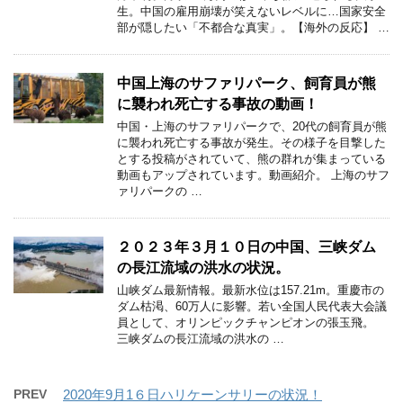
生。中国の雇用崩壊が笑えないレベルに…国家安全
部が隠したい「不都合な真実」。【海外の反応】 …
中国上海のサファリパーク、飼育員が熊
に襲われ死亡する事故の動画！
中国・上海のサファリパークで、20代の飼育員が熊
に襲われ死亡する事故が発生。その様子を目撃した
とする投稿がされていて、熊の群れが集まっている
動画もアップされています。動画紹介。 上海のサフ
ァリパークの …
２０２３年３月１０日の中国、三峡ダム
の長江流域の洪水の状況。
山峡ダム最新情報。最新水位は157.21m。重慶市の
ダム枯渇、60万人に影響。若い全国人民代表大会議
員として、オリンピックチャンピオンの張玉飛。
三峡ダムの長江流域の洪水の …
PREV
2020年9月1６日ハリケーンサリーの状況！