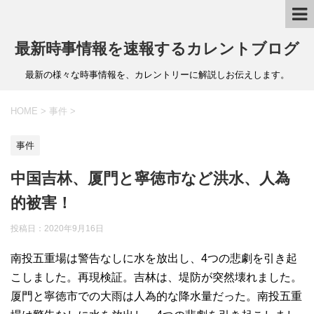
最新時事情報を速報するカレントブログ
最新の様々な時事情報を、カレントリーに解説しお伝えします。
HOME
>
事件
>
事件
中国吉林、厦門と寧徳市など洪水、人為
的被害！
投稿日：
2020年9月16日
南投五重場は警告なしに水を放出し、4つの悲劇を引き起
こしました。再現検証。吉林は、堤防が突然壊れました。
厦門と寧徳市での大雨は人為的な降水量だった。南投五重