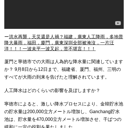
ー
洪水再襲，天災還是人禍？福建，廣東人工降雨，多地普
降大暴雨，福田，廈門，廣東深圳全部被淹沒，一片汪
洋！！！一波未平一波又起，苦不堪言！！！
厦門と寧徳市での大雨は人為的な降水量に関連しています
か？ 9月8日から12日まで、福建省、厦門、福州、三明の
すべてが大雨の到来を告げたと理解されています。
人工降水はどのくらいの影響を及ぼしますか？
寧徳市によると、激しい降水プロセスにより、金韓貯水池
の貯水量は200,000立方メートル増加し、Ganchang貯水
池は、貯水量を470,000立方メートル増加させ、干ばつの
緩和に一定の役割を果たしました。