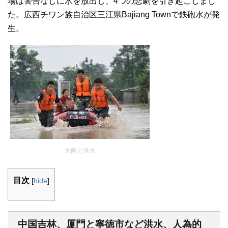
場は警告なしに水を放出し、4つの悲劇を引き起こしまし
た。広西チワン族自治区三江県Bajiang Townで鉄砲水が発
生。
大雨と洪水
目次
[
hide
]
中国吉林、厦門と寧徳市など洪水、人為的