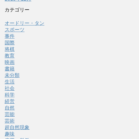
カテゴリー
オードリー・タン
スポーツ
事件
国際
将棋
教育
映画
書籍
未分類
生活
社会
科学
経営
自然
芸能
芸術
超自然現象
趣味