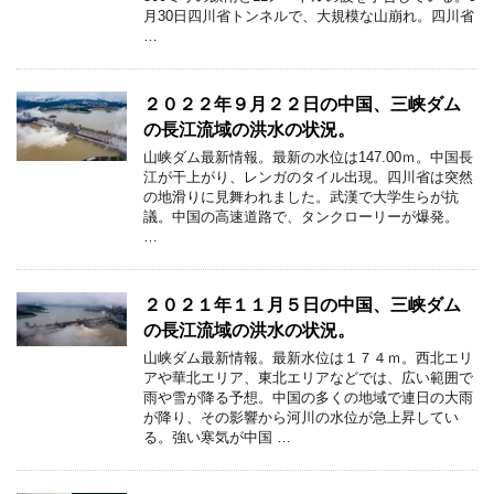
月30日四川省トンネルで、大規模な山崩れ。四川省
…
２０２２年９月２２日の中国、三峡ダム
の長江流域の洪水の状況。
山峡ダム最新情報。最新の水位は147.00ｍ。中国長
江が干上がり、レンガのタイル出現。四川省は突然
の地滑りに見舞われました。武漢で大学生らが抗
議。中国の高速道路で、タンクローリーが爆発。
…
２０２１年１１月５日の中国、三峡ダム
の長江流域の洪水の状況。
山峡ダム最新情報。最新水位は１７４ｍ。西北エリ
アや華北エリア、東北エリアなどでは、広い範囲で
雨や雪が降る予想。中国の多くの地域で連日の大雨
が降り、その影響から河川の水位が急上昇してい
る。強い寒気が中国 …