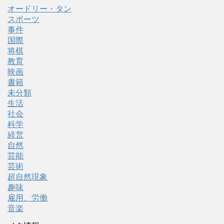
オードリー・タン
スポーツ
事件
国際
将棋
教育
映画
書籍
未分類
生活
社会
科学
経営
自然
芸能
芸術
超自然現象
趣味
雇用、労働
音楽