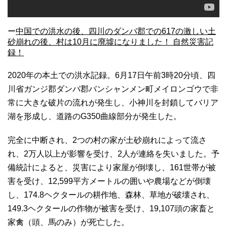
ー
中国での洪水の後、四川のダンバ郡での617の激しい土
砂崩れの後、村は10月に廃墟になりました！ 自然災害記
録！
2020年の本土での洪水記録。6月17日午前3時20分頃、四
川省ガンジ郡ダンバ郡バンシャンメン町メイロンゴウで非
常に大きな破片の流れが発生し、小神川を封鎖してバリア
湖を形成し、道路のG350曲線部分が発生した。
完全に中断され、2つの村の家が土砂崩れによって流さ
れ、2万人以上が影響を受け、2人が連絡を失いました。予
備統計によると、災害により家屋が倒壊し、161世帯が被
害を受け、12,599平方メートルの囲いや農場などが倒壊
し、174.8ヘクタールの耕作地、森林、草地が破壊され、
149.3ヘクタールの作物が被害を受け、19,107頭の家畜と
家禽（頭、馬のみ）が死亡した。