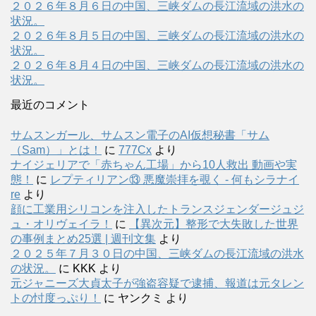
２０２６年８月６日の中国、三峡ダムの長江流域の洪水の
状況。
２０２６年８月５日の中国、三峡ダムの長江流域の洪水の
状況。
２０２６年８月４日の中国、三峡ダムの長江流域の洪水の
状況。
最近のコメント
サムスンガール、サムスン電子のAI仮想秘書「サム
（Sam）」とは！
に
777Cx
より
ナイジェリアで「赤ちゃん工場」から10人救出 動画や実
態！
に
レプティリアン⑬ 悪魔崇拝を覗く - 何もシラナイ
re
より
顔に工業用シリコンを注入したトランスジェンダージュジ
ュ・オリヴェイラ！
に
【異次元】整形で大失敗した世界
の事例まとめ25選 | 週刊文集
より
２０２５年７月３０日の中国、三峡ダムの長江流域の洪水
の状況。
に
KKK
より
元ジャニーズ大貞太子が強盗容疑で逮捕、報道は元タレン
トの忖度っぷり！
に
ヤンクミ
より