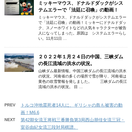
ミッキーマウス、ドナルドダックがシス
テムエラーで「法廷に召喚」の動画！
ミッキーマウス、ドナルドダックがシステムエラー
で「法廷に召喚」の動画！ミッキーにドナルドダッ
ク、スノーホワイトなどの人気キャラクターが被告
人になってしまった。原因は システムエラーらし
い。11月11日 …
２０２２年１月２４日の中国、三峡ダム
の長江流域の洪水の状況。
山峡ダム最新情報。中国三峡ダムの長江流域の洪水
の状況。河南省の多くの場所で雪が降り、河南省は
黄色の吹雪警報を発しました。 三峡ダムの長江
流域の洪水の状況。 目 …
PREV
トルコ沖地震死者14人に、ギリシャの島も被害の動
画！M6.6
NEXT
第42期女流王将戦三番勝負第3局西山朋佳女流三冠・
室谷由紀女流三段対局棋譜。