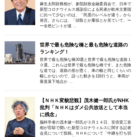
麻生太郎財務相が、参院財政金融委員会で、日本で
新型コロナウイルス感染症による死者が欧米主要国
に比べて少ないのは、「民度のレベルが違う」から
発言。さらには、「頭取とか重役とか見ていて、ー
ー全然ピントが違 …
世界で最も危険な橋と最も危険な道路の
ランキング！
世界で最も危険な橋30選と世界で最も危険な道路１
０選。これらは世界で最も危険な橋です。また危険
な道では、道路の形が悪く、車の幅と同じくらいの
幅しかないので、誤った動きを1回行うと、車両が
垂直落下地点か …
【ＮＨＫ変貌悲観】茂木健一郎氏がNHK
批判「ＮＨＫはダメ公共放送として本当
に残念」
脳科学者の茂木健一郎氏が３月１４日、安倍晋三首
相が官邸で開いた新型コロナウィルスに関する記者
会見について投稿。ＮＨＫについて「中継を打ち切