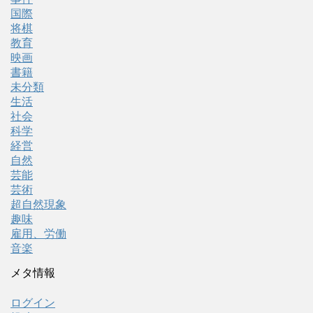
国際
将棋
教育
映画
書籍
未分類
生活
社会
科学
経営
自然
芸能
芸術
超自然現象
趣味
雇用、労働
音楽
メタ情報
ログイン