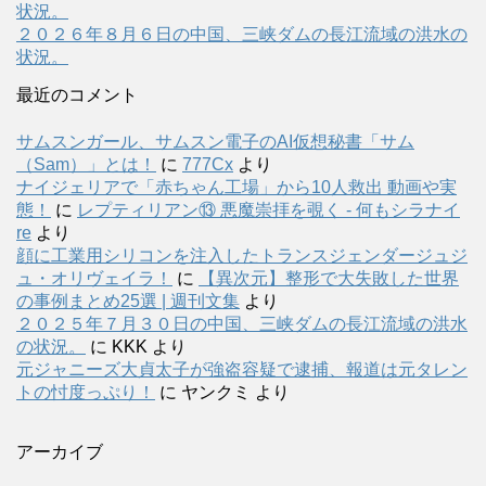
状況。
２０２６年８月６日の中国、三峡ダムの長江流域の洪水の
状況。
最近のコメント
サムスンガール、サムスン電子のAI仮想秘書「サム
（Sam）」とは！
に
777Cx
より
ナイジェリアで「赤ちゃん工場」から10人救出 動画や実
態！
に
レプティリアン⑬ 悪魔崇拝を覗く - 何もシラナイ
re
より
顔に工業用シリコンを注入したトランスジェンダージュジ
ュ・オリヴェイラ！
に
【異次元】整形で大失敗した世界
の事例まとめ25選 | 週刊文集
より
２０２５年７月３０日の中国、三峡ダムの長江流域の洪水
の状況。
に
KKK
より
元ジャニーズ大貞太子が強盗容疑で逮捕、報道は元タレン
トの忖度っぷり！
に
ヤンクミ
より
アーカイブ