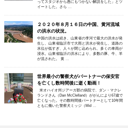
ってスタジオから愚にもつかない解説をした」とツ
イートした。さら …
２０２０年８月１６日の中国、黄河流域
の洪水の状況。
中国の洪水は続き、山東省の李河で最大の洪水が発
生し、山東省臨沂市で大雨と洪水が発生し、道路の
水位が低すぎ、人々が閉じ込められ、多くの車両が
浸水。山東省臨沂の洪水により、多数の豚、牛、羊
が流された。 黄 …
世界最小の警察犬がパートナーの保安官
を亡くし数時間後に逝く動画！
米オハイオ州ジアーガ郡の病院で、ダン・マクレ
ランドさん（Dan McClelland）ががんにより67歳で
亡くなった。その数時間後パートナーとして10年間
ともに働いた警察犬ミッジ（Mid …